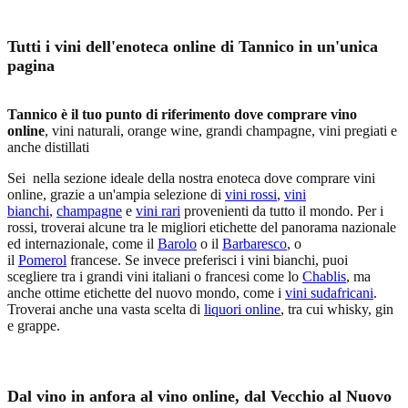
Tutti i vini dell'enoteca online di Tannico in un'unica
pagina
Tannico è il tuo punto di riferimento dove comprare vino
online
, vini naturali, orange wine, grandi champagne, vini pregiati e
anche distillati
Sei nella sezione ideale della nostra enoteca dove comprare vini
online, grazie a un'ampia selezione di
vini rossi
,
vini
bianchi
,
champagne
e
vini rari
provenienti da tutto il mondo. Per i
rossi, troverai alcune tra le migliori etichette del panorama nazionale
ed internazionale, come il
Barolo
o il
Barbaresco
, o
il
Pomerol
francese. Se invece preferisci i vini bianchi, puoi
scegliere tra i grandi vini italiani o francesi come lo
Chablis
, ma
anche ottime etichette del nuovo mondo, come i
vini sudafricani
.
Troverai anche una vasta scelta di
liquori online
, tra cui whisky, gin
e grappe.
Dal vino in anfora al vino online, dal Vecchio al Nuovo