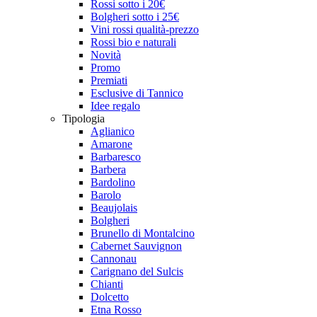
Rossi sotto i 20€
Bolgheri sotto i 25€
Vini rossi qualità-prezzo
Rossi bio e naturali
Novità
Promo
Premiati
Esclusive di Tannico
Idee regalo
Tipologia
Aglianico
Amarone
Barbaresco
Barbera
Bardolino
Barolo
Beaujolais
Bolgheri
Brunello di Montalcino
Cabernet Sauvignon
Cannonau
Carignano del Sulcis
Chianti
Dolcetto
Etna Rosso