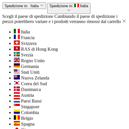
Spedizione in:
Italia
Spedizione in:
Italia
Scegli il paese di spedizione
Cambiando il paese di spedizione i
prezzi potrebbero variare e i prodotti verranno rimossi dal carrello
Italia
Francia
Svizzera
RAS di Hong Kong
Svezia
Regno Unito
Germania
Stati Uniti
Nuova Zelanda
Corea del Sud
Danimarca
Austria
Paesi Bassi
Singapore
Colombia
Belgio
Spagna