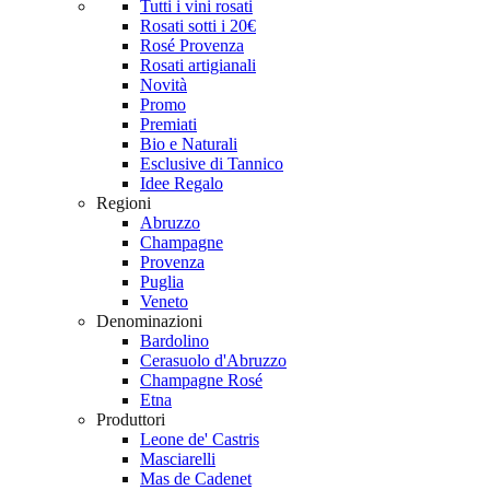
Tutti i vini rosati
Rosati sotti i 20€
Rosé Provenza
Rosati artigianali
Novità
Promo
Premiati
Bio e Naturali
Esclusive di Tannico
Idee Regalo
Regioni
Abruzzo
Champagne
Provenza
Puglia
Veneto
Denominazioni
Bardolino
Cerasuolo d'Abruzzo
Champagne Rosé
Etna
Produttori
Leone de' Castris
Masciarelli
Mas de Cadenet