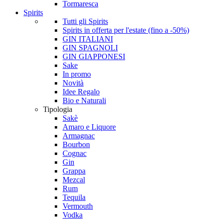
Tormaresca
Spirits
Tutti gli Spirits
Spirits in offerta per l'estate (fino a -50%)
GIN ITALIANI
GIN SPAGNOLI
GIN GIAPPONESI
Sake
In promo
Novità
Idee Regalo
Bio e Naturali
Tipologia
Sakè
Amaro e Liquore
Armagnac
Bourbon
Cognac
Gin
Grappa
Mezcal
Rum
Tequila
Vermouth
Vodka