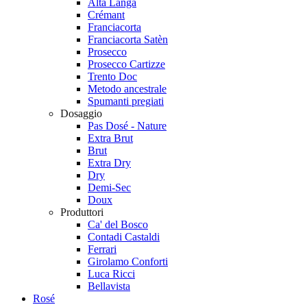
Alta Langa
Crémant
Franciacorta
Franciacorta Satèn
Prosecco
Prosecco Cartizze
Trento Doc
Metodo ancestrale
Spumanti pregiati
Dosaggio
Pas Dosé - Nature
Extra Brut
Brut
Extra Dry
Dry
Demi-Sec
Doux
Produttori
Ca' del Bosco
Contadi Castaldi
Ferrari
Girolamo Conforti
Luca Ricci
Bellavista
Rosé