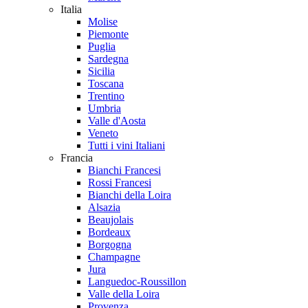
Italia
Molise
Piemonte
Puglia
Sardegna
Sicilia
Toscana
Trentino
Umbria
Valle d'Aosta
Veneto
Tutti i vini Italiani
Francia
Bianchi Francesi
Rossi Francesi
Bianchi della Loira
Alsazia
Beaujolais
Bordeaux
Borgogna
Champagne
Jura
Languedoc-Roussillon
Valle della Loira
Provenza