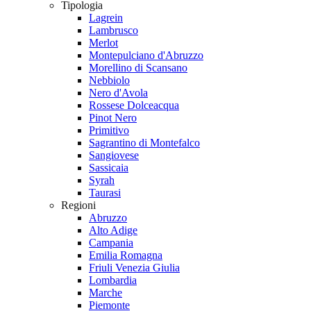
Tipologia
Lagrein
Lambrusco
Merlot
Montepulciano d'Abruzzo
Morellino di Scansano
Nebbiolo
Nero d'Avola
Rossese Dolceacqua
Pinot Nero
Primitivo
Sagrantino di Montefalco
Sangiovese
Sassicaia
Syrah
Taurasi
Regioni
Abruzzo
Alto Adige
Campania
Emilia Romagna
Friuli Venezia Giulia
Lombardia
Marche
Piemonte