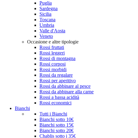
Puglia
Sardegna
Sicilia
Toscana
Umbria
Valle d'Aosta
Veneto
Occasione e altre tipologie
Rossi fruttati
Rossi leggeri
Rossi di montagna
Rossi corposi
Rossi morbidi
Rossi da regalare
Rossi per aperitivo
Rossi da abbinare al pesce
Rossi da abbinare alla carne
Rossi a bassa acidità
Rossi economici
Bianchi
Tutti i Bianchi
Bianchi sotto 10€
Bianchi sotto 15€
Bianchi sotto 20€
Chablis sotto i 35€