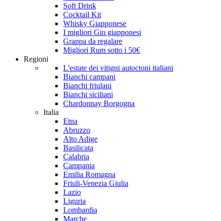
Soft Drink
Cocktail Kit
Whisky Giapponese
I migliori Gin giapponesi
Grappa da regalare
Migliori Rum sotto i 50€
Regioni
L'estate dei vitigni autoctoni italiani
Bianchi campani
Bianchi friulani
Bianchi siciliani
Chardonnay Borgogna
Italia
Etna
Abruzzo
Alto Adige
Basilicata
Calabria
Campania
Emilia Romagna
Friuli-Venezia Giulia
Lazio
Liguria
Lombardia
Marche