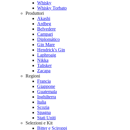
Whisky
Whisky Torbato
Produttori
Akashi
Ardbeg
Belvedere
Campari
Diplomático
Gin Mare
Hendrick's Gin
Laphroaig
Nikka
Talisker
Zacapa
Regioni
Francia
Giappone
Guatemala
Inghilterra
Italia
Scozia
Spagna
Stati Uniti
Selezioni e Kit
Bitter e Sciroppi