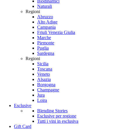
Biodinamici
Naturali
Regioni
Abruzzo
Alto Adige
Campania
Friuli Venezia Giulia
Marche
Piemonte
Puglia
Sardegna
Regioni
Sicilia
Toscana
Veneto
Alsazia
Borgogna
Champagne
Jura
Loira
Esclusive
Blending Stories
Esclusive per regione
Tutti i vini in esclusiva
Gift Card