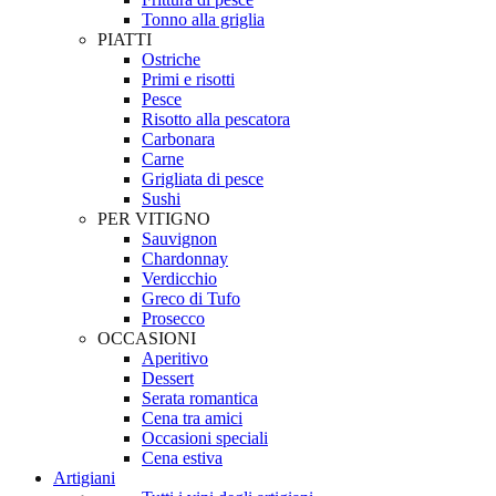
Tonno alla griglia
PIATTI
Ostriche
Primi e risotti
Pesce
Risotto alla pescatora
Carbonara
Carne
Grigliata di pesce
Sushi
PER VITIGNO
Sauvignon
Chardonnay
Verdicchio
Greco di Tufo
Prosecco
OCCASIONI
Aperitivo
Dessert
Serata romantica
Cena tra amici
Occasioni speciali
Cena estiva
Artigiani