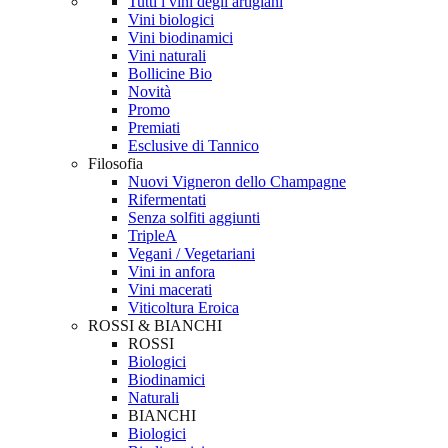
Tutti i vini degli artigiani
Vini biologici
Vini biodinamici
Vini naturali
Bollicine Bio
Novità
Promo
Premiati
Esclusive di Tannico
Filosofia
Nuovi Vigneron dello Champagne
Rifermentati
Senza solfiti aggiunti
TripleA
Vegani / Vegetariani
Vini in anfora
Vini macerati
Viticoltura Eroica
ROSSI & BIANCHI
ROSSI
Biologici
Biodinamici
Naturali
BIANCHI
Biologici