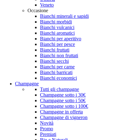
Veneto
Occasione
Bianchi minerali e sapidi
Bianchi morbidi
Bianchi vulcanici
Bianchi aromatici
Bianchi per aperitivo
Bianchi per pesce
Bianchi fruttati
Bianchi non fruttati
Bianchi secchi
Bianchi per carne
Bianchi barricati
Bianchi economici
Champagne
Tutti gli champagne
Champagne sotto i 30€
Champagne sotto i 50€
Champagne sotto i 100€
Champagne in offerta
Champagne di vigneron
Novità
Promo
Premiati
Bio e Naturali