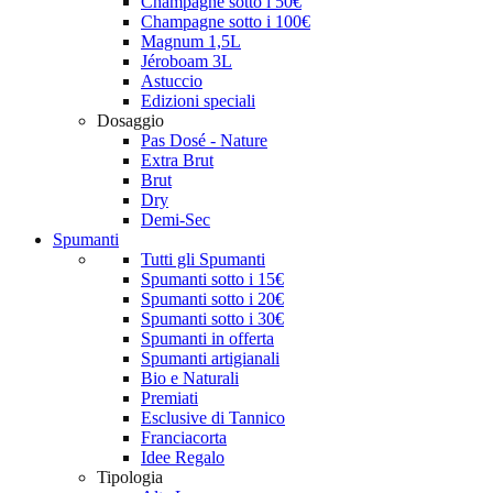
Champagne sotto i 50€
Champagne sotto i 100€
Magnum 1,5L
Jéroboam 3L
Astuccio
Edizioni speciali
Dosaggio
Pas Dosé - Nature
Extra Brut
Brut
Dry
Demi-Sec
Spumanti
Tutti gli Spumanti
Spumanti sotto i 15€
Spumanti sotto i 20€
Spumanti sotto i 30€
Spumanti in offerta
Spumanti artigianali
Bio e Naturali
Premiati
Esclusive di Tannico
Franciacorta
Idee Regalo
Tipologia