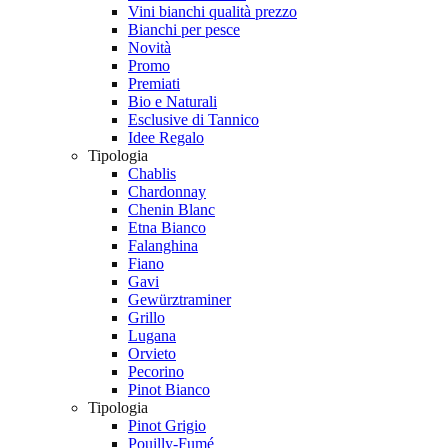
Vini bianchi qualità prezzo
Bianchi per pesce
Novità
Promo
Premiati
Bio e Naturali
Esclusive di Tannico
Idee Regalo
Tipologia
Chablis
Chardonnay
Chenin Blanc
Etna Bianco
Falanghina
Fiano
Gavi
Gewürztraminer
Grillo
Lugana
Orvieto
Pecorino
Pinot Bianco
Tipologia
Pinot Grigio
Pouilly-Fumé