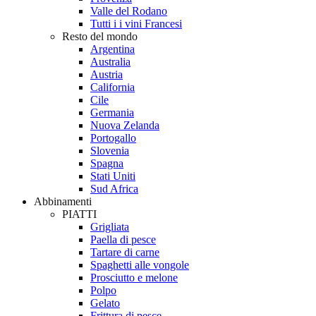
Valle del Rodano
Tutti i i vini Francesi
Resto del mondo
Argentina
Australia
Austria
California
Cile
Germania
Nuova Zelanda
Portogallo
Slovenia
Spagna
Stati Uniti
Sud Africa
Abbinamenti
PIATTI
Grigliata
Paella di pesce
Tartare di carne
Spaghetti alle vongole
Prosciutto e melone
Polpo
Gelato
Frittura di pesce