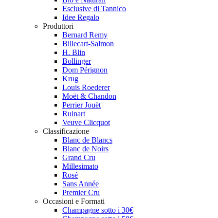
Esclusive di Tannico
Idee Regalo
Produttori
Bernard Remy
Billecart-Salmon
H. Blin
Bollinger
Dom Pérignon
Krug
Louis Roederer
Moët & Chandon
Perrier Jouët
Ruinart
Veuve Clicquot
Classificazione
Blanc de Blancs
Blanc de Noirs
Grand Cru
Millesimato
Rosé
Sans Année
Premier Cru
Occasioni e Formati
Champagne sotto i 30€