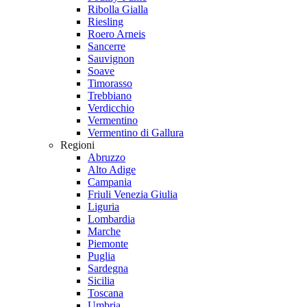
Ribolla Gialla
Riesling
Roero Arneis
Sancerre
Sauvignon
Soave
Timorasso
Trebbiano
Verdicchio
Vermentino
Vermentino di Gallura
Regioni
Abruzzo
Alto Adige
Campania
Friuli Venezia Giulia
Liguria
Lombardia
Marche
Piemonte
Puglia
Sardegna
Sicilia
Toscana
Umbria