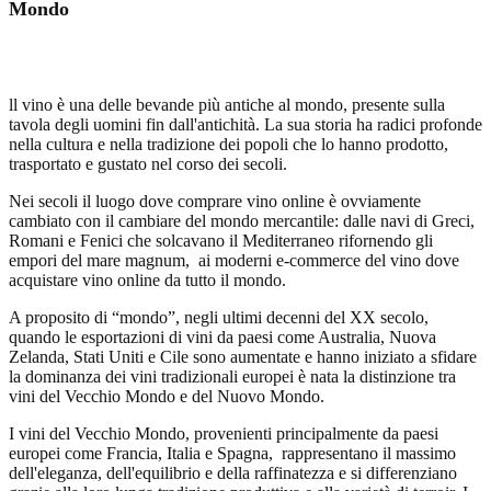
Mondo
ll vino è una delle bevande più antiche al mondo, presente sulla
tavola degli uomini fin dall'antichità. La sua storia ha radici profonde
nella cultura e nella tradizione dei popoli che lo hanno prodotto,
trasportato e gustato nel corso dei secoli.
Nei secoli il luogo dove comprare vino online è ovviamente
cambiato con il cambiare del mondo mercantile: dalle navi di Greci,
Romani e Fenici che solcavano il Mediterraneo rifornendo gli
empori del mare magnum, ai moderni e-commerce del vino dove
acquistare vino online da tutto il mondo.
A proposito di “mondo”, negli ultimi decenni del XX secolo,
quando le esportazioni di vini da paesi come
Australia, Nuova
Zelanda, Stati Uniti e Cile
sono aumentate e hanno iniziato a sfidare
la dominanza dei vini tradizionali europei è nata la distinzione tra
vini del Vecchio Mondo
e del
Nuovo Mondo
.
I
vini del Vecchio Mondo
,
provenienti principalmente da paesi
europei come Francia, Italia e Spagna,
rappresentano il massimo
dell'eleganza, dell'equilibrio e della raffinatezza e si differenziano