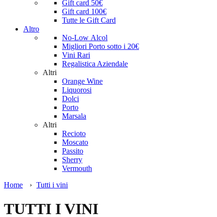
Gift card 50€
Gift card 100€
Tutte le Gift Card
Altro
No-Low Alcol
Migliori Porto sotto i 20€
Vini Rari
Regalistica Aziendale
Altri
Orange Wine
Liquorosi
Dolci
Porto
Marsala
Altri
Recioto
Moscato
Passito
Sherry
Vermouth
Home
›
Tutti i vini
TUTTI I VINI