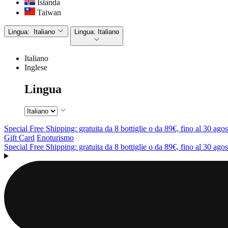
Islanda
Taiwan
Lingua:
Italiano
Lingua:
Italiano
Italiano
Inglese
Lingua
Special Free Shipping: gratuita da 8 bottiglie o da 89€, fino al 30 agos
Gift Card
Enoturismo
Special Free Shipping: gratuita da 8 bottiglie o da 89€, fino al 30 agos