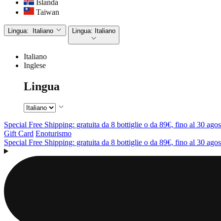
Islanda
Taiwan
Lingua:
Italiano
Lingua:
Italiano
Italiano
Inglese
Lingua
Special Free Shipping: gratuita da 8 bottiglie o da 89€, fino al 30 agos
Gift Card
Enoturismo
Special Free Shipping: gratuita da 8 bottiglie o da 89€, fino al 30 agos