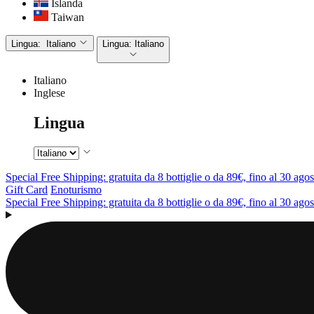
Islanda
Taiwan
Lingua:
Italiano
Lingua:
Italiano
Italiano
Inglese
Lingua
Special Free Shipping: gratuita da 8 bottiglie o da 89€, fino al 30 agos
Gift Card
Enoturismo
Special Free Shipping: gratuita da 8 bottiglie o da 89€, fino al 30 agos