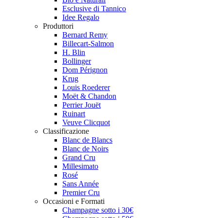
Esclusive di Tannico
Idee Regalo
Produttori
Bernard Remy
Billecart-Salmon
H. Blin
Bollinger
Dom Pérignon
Krug
Louis Roederer
Moët & Chandon
Perrier Jouët
Ruinart
Veuve Clicquot
Classificazione
Blanc de Blancs
Blanc de Noirs
Grand Cru
Millesimato
Rosé
Sans Année
Premier Cru
Occasioni e Formati
Champagne sotto i 30€