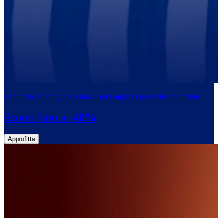
Centinaia di bottiglie scontate con i migliori prezzi del momento
Sconti fino a -40%
Approfitta