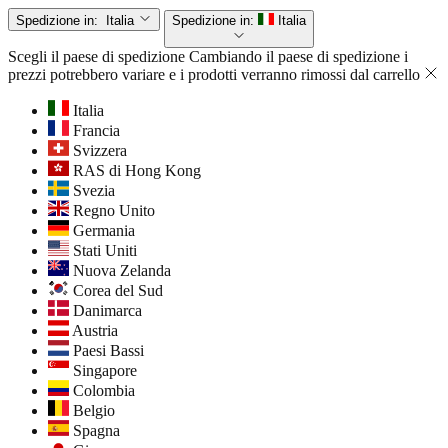
Spedizione in:
Italia
Spedizione in:
Italia
Scegli il paese di spedizione
Cambiando il paese di spedizione i
prezzi potrebbero variare e i prodotti verranno rimossi dal carrello
Italia
Francia
Svizzera
RAS di Hong Kong
Svezia
Regno Unito
Germania
Stati Uniti
Nuova Zelanda
Corea del Sud
Danimarca
Austria
Paesi Bassi
Singapore
Colombia
Belgio
Spagna