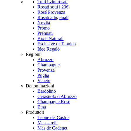
Tutti i vini rosati
Rosati sotti i 20€
Rosé Provenza
Rosati artigianali
Novità
Promo
Premiati
Bio e Naturali
Esclusive di Tannico
Idee Regalo
Regioni
Abruzzo
Champagne
Provenza
Puglia
Veneto
Denominazioni
Bardolino
Cerasuolo d'Abruzzo
Champagne Rosé
Etna
Produttori
Leone de' Castris
Masciarelli
Mas de Cadenet