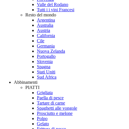
Valle del Rodano
Tutti i i vini Francesi
Resto del mondo
Argentina
Australia
Austria
California
Cile
Germania
Nuova Zelanda
Portogallo
Slovenia
Spagna
Stati Uniti
Sud Africa
Abbinamenti
PIATTI
Grigliata
Paella di pesce
Tartare di carne
Spaghetti alle vongole
Prosciutto e melone
Polpo
Gelato
Frittura di pesce