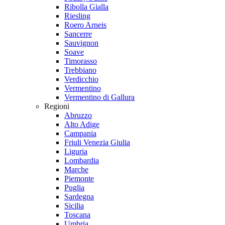
Ribolla Gialla
Riesling
Roero Arneis
Sancerre
Sauvignon
Soave
Timorasso
Trebbiano
Verdicchio
Vermentino
Vermentino di Gallura
Regioni
Abruzzo
Alto Adige
Campania
Friuli Venezia Giulia
Liguria
Lombardia
Marche
Piemonte
Puglia
Sardegna
Sicilia
Toscana
Umbria