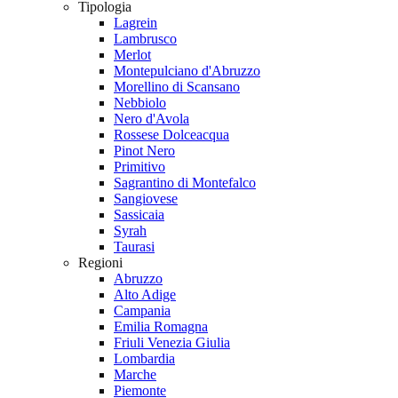
Tipologia
Lagrein
Lambrusco
Merlot
Montepulciano d'Abruzzo
Morellino di Scansano
Nebbiolo
Nero d'Avola
Rossese Dolceacqua
Pinot Nero
Primitivo
Sagrantino di Montefalco
Sangiovese
Sassicaia
Syrah
Taurasi
Regioni
Abruzzo
Alto Adige
Campania
Emilia Romagna
Friuli Venezia Giulia
Lombardia
Marche
Piemonte