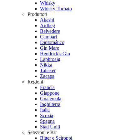
Whisky
Whisky Torbato
Produttori
Akashi
Ardbeg
Belvedere
Campari
Diplomático
Gin Mare
Hendrick's Gin
Laphroaig
Nikka
Talisker
Zacapa
Regioni
Francia
Giappone
Guatemala
Inghilterra
Italia
Scozia
Spagna
Stati Uniti
Selezioni e Kit
Bitter e Sciroppi