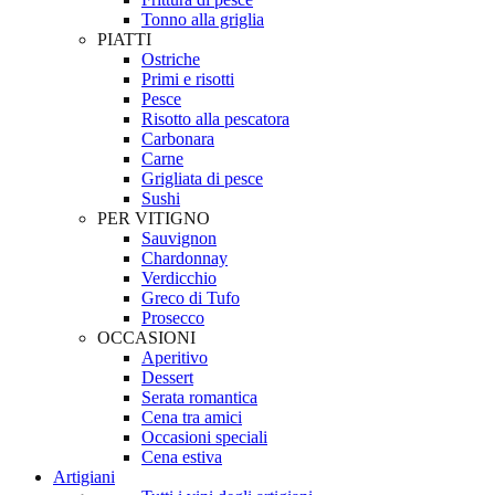
Tonno alla griglia
PIATTI
Ostriche
Primi e risotti
Pesce
Risotto alla pescatora
Carbonara
Carne
Grigliata di pesce
Sushi
PER VITIGNO
Sauvignon
Chardonnay
Verdicchio
Greco di Tufo
Prosecco
OCCASIONI
Aperitivo
Dessert
Serata romantica
Cena tra amici
Occasioni speciali
Cena estiva
Artigiani