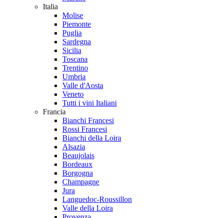
Italia
Molise
Piemonte
Puglia
Sardegna
Sicilia
Toscana
Trentino
Umbria
Valle d'Aosta
Veneto
Tutti i vini Italiani
Francia
Bianchi Francesi
Rossi Francesi
Bianchi della Loira
Alsazia
Beaujolais
Bordeaux
Borgogna
Champagne
Jura
Languedoc-Roussillon
Valle della Loira
Provenza