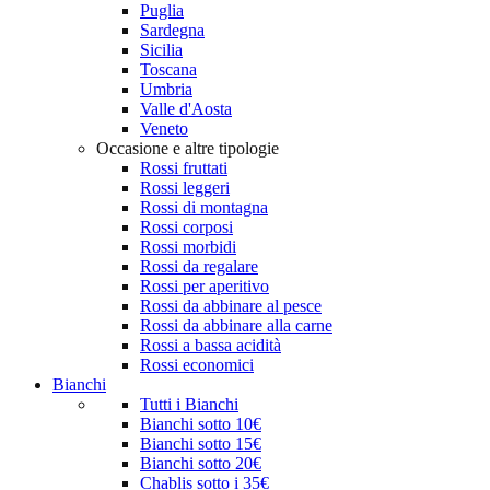
Puglia
Sardegna
Sicilia
Toscana
Umbria
Valle d'Aosta
Veneto
Occasione e altre tipologie
Rossi fruttati
Rossi leggeri
Rossi di montagna
Rossi corposi
Rossi morbidi
Rossi da regalare
Rossi per aperitivo
Rossi da abbinare al pesce
Rossi da abbinare alla carne
Rossi a bassa acidità
Rossi economici
Bianchi
Tutti i Bianchi
Bianchi sotto 10€
Bianchi sotto 15€
Bianchi sotto 20€
Chablis sotto i 35€