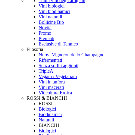
Tutti i vini degli artigiani
Vini biologici
Vini biodinamici
Vini naturali
Bollicine Bio
Novità
Promo
Premiati
Esclusive di Tannico
Filosofia
Nuovi Vigneron dello Champagne
Rifermentati
Senza solfiti aggiunti
TripleA
Vegani / Vegetariani
Vini in anfora
Vini macerati
Viticoltura Eroica
ROSSI & BIANCHI
ROSSI
Biologici
Biodinamici
Naturali
BIANCHI
Biologici