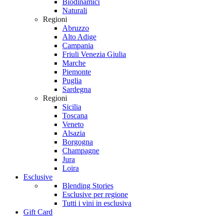
Biodinamici
Naturali
Regioni
Abruzzo
Alto Adige
Campania
Friuli Venezia Giulia
Marche
Piemonte
Puglia
Sardegna
Regioni
Sicilia
Toscana
Veneto
Alsazia
Borgogna
Champagne
Jura
Loira
Esclusive
Blending Stories
Esclusive per regione
Tutti i vini in esclusiva
Gift Card