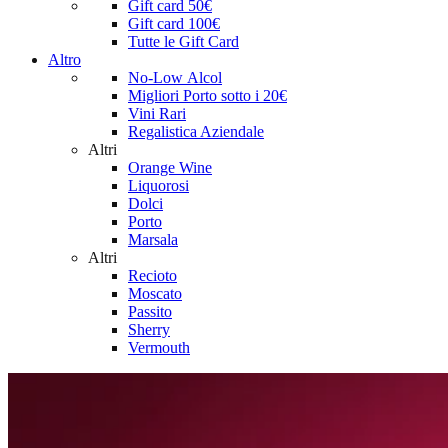
Gift card 50€
Gift card 100€
Tutte le Gift Card
Altro
No-Low Alcol
Migliori Porto sotto i 20€
Vini Rari
Regalistica Aziendale
Altri
Orange Wine
Liquorosi
Dolci
Porto
Marsala
Altri
Recioto
Moscato
Passito
Sherry
Vermouth