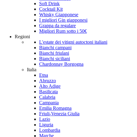
Soft Drink
Cocktail Kit
Whisky Giapponese
I migliori Gin giapponesi
Grappa da regalare
Migliori Rum sotto i 50€
Regioni
L'estate dei vitigni autoctoni italiani
Bianchi campani
Bianchi friulani
Bianchi siciliani
Chardonnay Borgogna
Italia
Etna
Abruzzo
Alto Adige
Basilicata
Calabria
Campania
Emilia Romagna
Friuli-Venezia Giulia
Lazio
Liguria
Lombardia
Marche