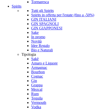
Tormaresca
Spirits
Tutti gli Spirits
Spirits in offerta per l'estate (fino a -50%)
GIN ITALIANI
GIN SPAGNOLI
GIN GIAPPONESI
Sake
In promo
Novità
Idee Regalo
Bio e Naturali
Tipologia
Sakè
Amaro e Liquore
Armagnac
Bourbon
Cognac
Gin
Grappa
Mezcal
Rum
Tequila
Vermouth
Vodka