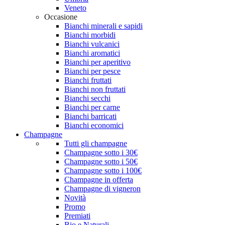
Veneto
Occasione
Bianchi minerali e sapidi
Bianchi morbidi
Bianchi vulcanici
Bianchi aromatici
Bianchi per aperitivo
Bianchi per pesce
Bianchi fruttati
Bianchi non fruttati
Bianchi secchi
Bianchi per carne
Bianchi barricati
Bianchi economici
Champagne
Tutti gli champagne
Champagne sotto i 30€
Champagne sotto i 50€
Champagne sotto i 100€
Champagne in offerta
Champagne di vigneron
Novità
Promo
Premiati
Bio e Naturali