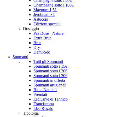
Champagne sotto i 50€
Champagne sotto i 100€
Magnum 1,5L
Jéroboam 3L
Astuccio
Edizioni speciali
Dosaggio
Pas Dosé - Nature
Extra Brut
Brut
Dry
Demi-Sec
Spumanti
Tutti gli Spumanti
Spumanti sotto i 15€
Spumanti sotto i 20€
Spumanti sotto i 30€
Spumanti in offerta
Spumanti artigianali
Bio e Naturali
Premiati
Esclusive di Tannico
Franciacorta
Idee Regalo
Tipologia