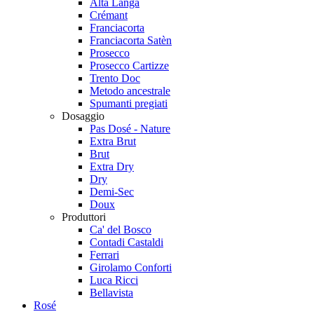
Alta Langa
Crémant
Franciacorta
Franciacorta Satèn
Prosecco
Prosecco Cartizze
Trento Doc
Metodo ancestrale
Spumanti pregiati
Dosaggio
Pas Dosé - Nature
Extra Brut
Brut
Extra Dry
Dry
Demi-Sec
Doux
Produttori
Ca' del Bosco
Contadi Castaldi
Ferrari
Girolamo Conforti
Luca Ricci
Bellavista
Rosé