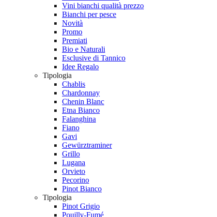
Vini bianchi qualità prezzo
Bianchi per pesce
Novità
Promo
Premiati
Bio e Naturali
Esclusive di Tannico
Idee Regalo
Tipologia
Chablis
Chardonnay
Chenin Blanc
Etna Bianco
Falanghina
Fiano
Gavi
Gewürztraminer
Grillo
Lugana
Orvieto
Pecorino
Pinot Bianco
Tipologia
Pinot Grigio
Pouilly-Fumé