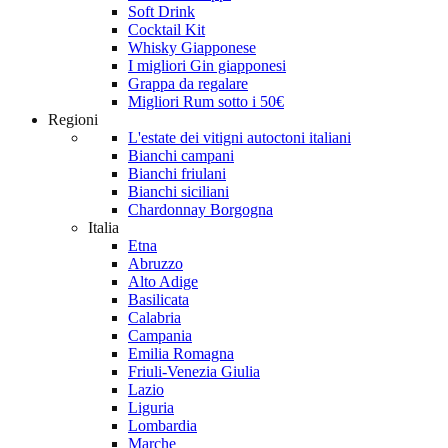
Soft Drink
Cocktail Kit
Whisky Giapponese
I migliori Gin giapponesi
Grappa da regalare
Migliori Rum sotto i 50€
Regioni
L'estate dei vitigni autoctoni italiani
Bianchi campani
Bianchi friulani
Bianchi siciliani
Chardonnay Borgogna
Italia
Etna
Abruzzo
Alto Adige
Basilicata
Calabria
Campania
Emilia Romagna
Friuli-Venezia Giulia
Lazio
Liguria
Lombardia
Marche