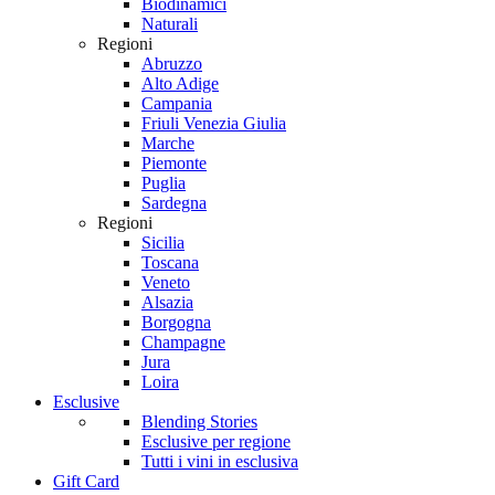
Biodinamici
Naturali
Regioni
Abruzzo
Alto Adige
Campania
Friuli Venezia Giulia
Marche
Piemonte
Puglia
Sardegna
Regioni
Sicilia
Toscana
Veneto
Alsazia
Borgogna
Champagne
Jura
Loira
Esclusive
Blending Stories
Esclusive per regione
Tutti i vini in esclusiva
Gift Card