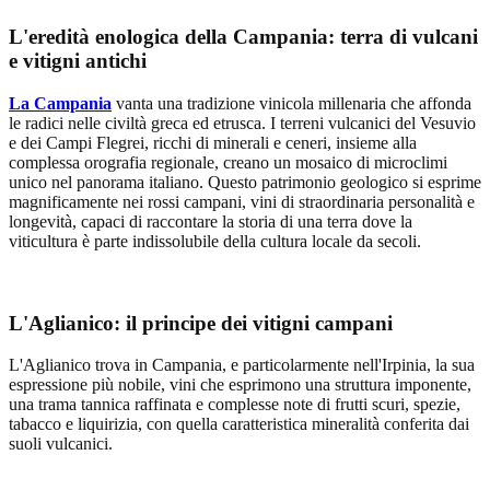
L'eredità enologica della Campania: terra di vulcani
e vitigni antichi
La Campania
vanta una tradizione vinicola millenaria che affonda
le radici nelle civiltà greca ed etrusca. I terreni vulcanici del Vesuvio
e dei Campi Flegrei, ricchi di minerali e ceneri, insieme alla
complessa orografia regionale, creano un mosaico di microclimi
unico nel panorama italiano. Questo patrimonio geologico si esprime
magnificamente nei rossi campani, vini di straordinaria personalità e
longevità, capaci di raccontare la storia di una terra dove la
viticultura è parte indissolubile della cultura locale da secoli.
L'Aglianico: il principe dei vitigni campani
L'Aglianico trova in Campania, e particolarmente nell'Irpinia, la sua
espressione più nobile, vini che esprimono una struttura imponente,
una trama tannica raffinata e complesse note di frutti scuri, spezie,
tabacco e liquirizia, con quella caratteristica mineralità conferita dai
suoli vulcanici.