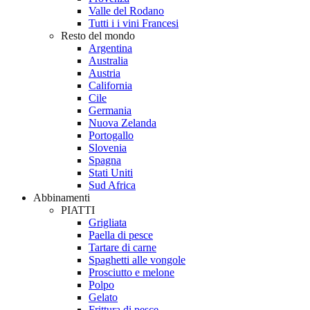
Valle del Rodano
Tutti i i vini Francesi
Resto del mondo
Argentina
Australia
Austria
California
Cile
Germania
Nuova Zelanda
Portogallo
Slovenia
Spagna
Stati Uniti
Sud Africa
Abbinamenti
PIATTI
Grigliata
Paella di pesce
Tartare di carne
Spaghetti alle vongole
Prosciutto e melone
Polpo
Gelato
Frittura di pesce