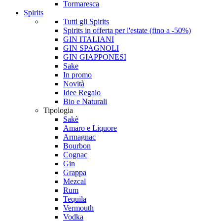
Tormaresca
Spirits
Tutti gli Spirits
Spirits in offerta per l'estate (fino a -50%)
GIN ITALIANI
GIN SPAGNOLI
GIN GIAPPONESI
Sake
In promo
Novità
Idee Regalo
Bio e Naturali
Tipologia
Sakè
Amaro e Liquore
Armagnac
Bourbon
Cognac
Gin
Grappa
Mezcal
Rum
Tequila
Vermouth
Vodka