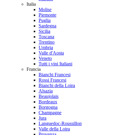
Italia
Molise
Piemonte
Puglia
Sardegna
Sicilia
Toscana
Trentino
Umbria
Valle d'Aosta
Veneto
Tutti i vini Italiani
Francia
Bianchi Francesi
Rossi Francesi
Bianchi della Loira
Alsazia
Beaujolais
Bordeaux
Borgogna
Champagne
Jura
Languedoc-Roussillon
Valle della Loira
Provenza