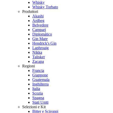
Whisky
Whisky Torbato
Produttori
Akashi
Ardbeg
Belvedere
Campari
Diplomático
Gin Mare
Hendrick's Gin
Laphroaig
Nikka
Talisker
Zacapa
Regioni
Francia
Giappone
Guatemala
Inghilterra
Italia
Scozia
Spagna
Stati Uniti
Selezioni e Kit
Bitter e Sciroppi