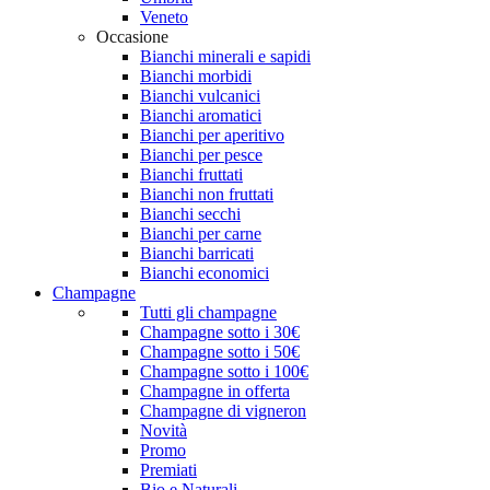
Veneto
Occasione
Bianchi minerali e sapidi
Bianchi morbidi
Bianchi vulcanici
Bianchi aromatici
Bianchi per aperitivo
Bianchi per pesce
Bianchi fruttati
Bianchi non fruttati
Bianchi secchi
Bianchi per carne
Bianchi barricati
Bianchi economici
Champagne
Tutti gli champagne
Champagne sotto i 30€
Champagne sotto i 50€
Champagne sotto i 100€
Champagne in offerta
Champagne di vigneron
Novità
Promo
Premiati
Bio e Naturali