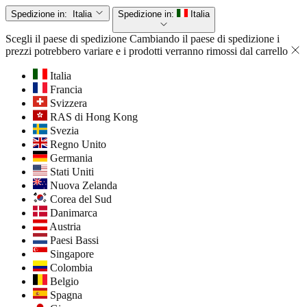
Spedizione in:
Italia
Spedizione in:
Italia
Scegli il paese di spedizione
Cambiando il paese di spedizione i
prezzi potrebbero variare e i prodotti verranno rimossi dal carrello
Italia
Francia
Svizzera
RAS di Hong Kong
Svezia
Regno Unito
Germania
Stati Uniti
Nuova Zelanda
Corea del Sud
Danimarca
Austria
Paesi Bassi
Singapore
Colombia
Belgio
Spagna