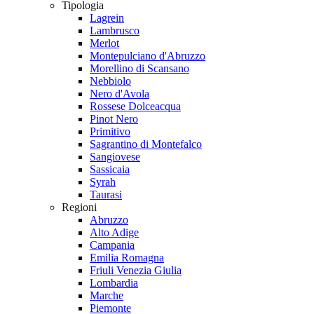
Tipologia
Lagrein
Lambrusco
Merlot
Montepulciano d'Abruzzo
Morellino di Scansano
Nebbiolo
Nero d'Avola
Rossese Dolceacqua
Pinot Nero
Primitivo
Sagrantino di Montefalco
Sangiovese
Sassicaia
Syrah
Taurasi
Regioni
Abruzzo
Alto Adige
Campania
Emilia Romagna
Friuli Venezia Giulia
Lombardia
Marche
Piemonte