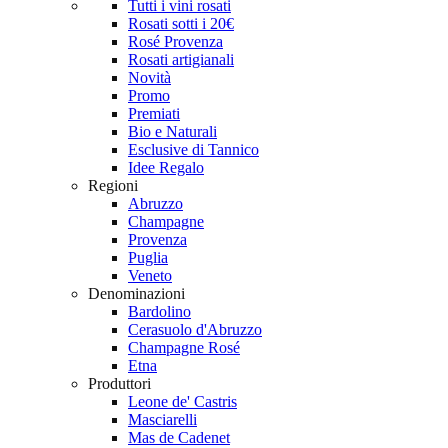
Tutti i vini rosati
Rosati sotti i 20€
Rosé Provenza
Rosati artigianali
Novità
Promo
Premiati
Bio e Naturali
Esclusive di Tannico
Idee Regalo
Regioni
Abruzzo
Champagne
Provenza
Puglia
Veneto
Denominazioni
Bardolino
Cerasuolo d'Abruzzo
Champagne Rosé
Etna
Produttori
Leone de' Castris
Masciarelli
Mas de Cadenet