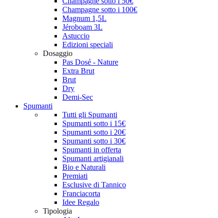
Champagne sotto i 50€
Champagne sotto i 100€
Magnum 1,5L
Jéroboam 3L
Astuccio
Edizioni speciali
Dosaggio
Pas Dosé - Nature
Extra Brut
Brut
Dry
Demi-Sec
Spumanti
Tutti gli Spumanti
Spumanti sotto i 15€
Spumanti sotto i 20€
Spumanti sotto i 30€
Spumanti in offerta
Spumanti artigianali
Bio e Naturali
Premiati
Esclusive di Tannico
Franciacorta
Idee Regalo
Tipologia