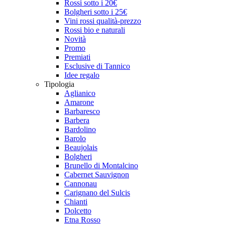
Rossi sotto i 20€
Bolgheri sotto i 25€
Vini rossi qualità-prezzo
Rossi bio e naturali
Novità
Promo
Premiati
Esclusive di Tannico
Idee regalo
Tipologia
Aglianico
Amarone
Barbaresco
Barbera
Bardolino
Barolo
Beaujolais
Bolgheri
Brunello di Montalcino
Cabernet Sauvignon
Cannonau
Carignano del Sulcis
Chianti
Dolcetto
Etna Rosso