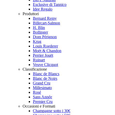
Esclusive di Tannico
Idee Regalo
Produttori
Bernard Remy
Billecart-Salmon
H. Blin
Bollinger
Dom Pérignon
Krug
Louis Roederer
Moët & Chandon
Perrier Jouët
Ruinart
Veuve Clicquot
Classificazione
Blanc de Blancs
Blanc de Noirs
Grand Cru
Millesimato
Rosé
Sans Année
Premier Cru
Occasioni e Formati
Champagne sotto i 30€