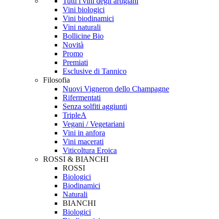
Tutti i vini degli artigiani
Vini biologici
Vini biodinamici
Vini naturali
Bollicine Bio
Novità
Promo
Premiati
Esclusive di Tannico
Filosofia
Nuovi Vigneron dello Champagne
Rifermentati
Senza solfiti aggiunti
TripleA
Vegani / Vegetariani
Vini in anfora
Vini macerati
Viticoltura Eroica
ROSSI & BIANCHI
ROSSI
Biologici
Biodinamici
Naturali
BIANCHI
Biologici