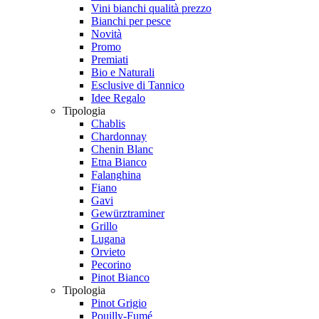
Vini bianchi qualità prezzo
Bianchi per pesce
Novità
Promo
Premiati
Bio e Naturali
Esclusive di Tannico
Idee Regalo
Tipologia
Chablis
Chardonnay
Chenin Blanc
Etna Bianco
Falanghina
Fiano
Gavi
Gewürztraminer
Grillo
Lugana
Orvieto
Pecorino
Pinot Bianco
Tipologia
Pinot Grigio
Pouilly-Fumé