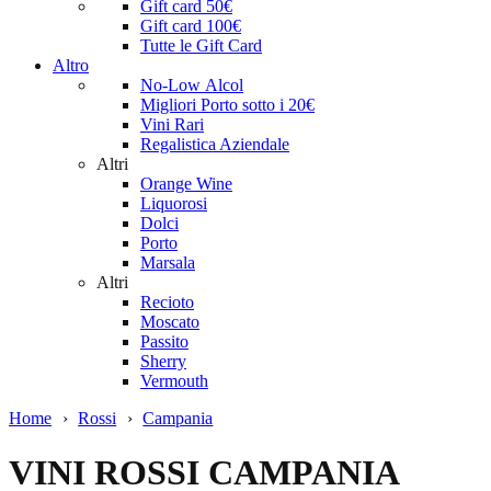
Gift card 50€
Gift card 100€
Tutte le Gift Card
Altro
No-Low Alcol
Migliori Porto sotto i 20€
Vini Rari
Regalistica Aziendale
Altri
Orange Wine
Liquorosi
Dolci
Porto
Marsala
Altri
Recioto
Moscato
Passito
Sherry
Vermouth
Home
›
Rossi
›
Campania
VINI ROSSI CAMPANIA