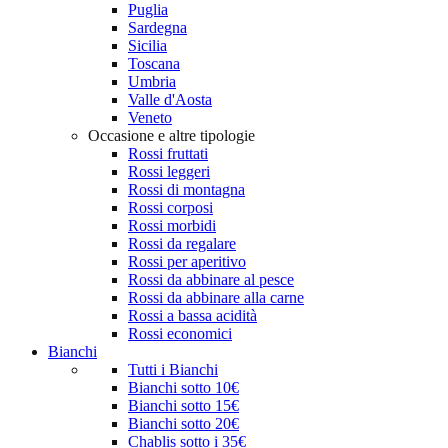
Puglia
Sardegna
Sicilia
Toscana
Umbria
Valle d'Aosta
Veneto
Occasione e altre tipologie
Rossi fruttati
Rossi leggeri
Rossi di montagna
Rossi corposi
Rossi morbidi
Rossi da regalare
Rossi per aperitivo
Rossi da abbinare al pesce
Rossi da abbinare alla carne
Rossi a bassa acidità
Rossi economici
Bianchi
Tutti i Bianchi
Bianchi sotto 10€
Bianchi sotto 15€
Bianchi sotto 20€
Chablis sotto i 35€