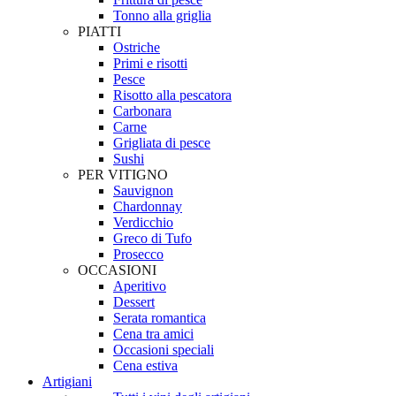
Tonno alla griglia
PIATTI
Ostriche
Primi e risotti
Pesce
Risotto alla pescatora
Carbonara
Carne
Grigliata di pesce
Sushi
PER VITIGNO
Sauvignon
Chardonnay
Verdicchio
Greco di Tufo
Prosecco
OCCASIONI
Aperitivo
Dessert
Serata romantica
Cena tra amici
Occasioni speciali
Cena estiva
Artigiani