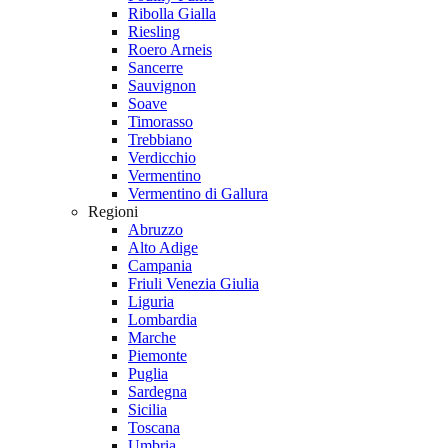
Ribolla Gialla
Riesling
Roero Arneis
Sancerre
Sauvignon
Soave
Timorasso
Trebbiano
Verdicchio
Vermentino
Vermentino di Gallura
Regioni
Abruzzo
Alto Adige
Campania
Friuli Venezia Giulia
Liguria
Lombardia
Marche
Piemonte
Puglia
Sardegna
Sicilia
Toscana
Umbria