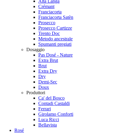
Alta Langa
Crémant
Franciacorta
Franciacorta Satèn
Prosecco
Prosecco Cartizze
Trento Doc
Metodo ancestrale
Spumanti pregiati
Dosaggio
Pas Dosé - Nature
Extra Brut
Brut
Extra Dry
Dry
Demi-Sec
Doux
Produttori
Ca' del Bosco
Contadi Castaldi
Ferrari
Girolamo Conforti
Luca Ricci
Bellavista
Rosé