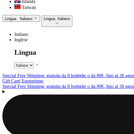
Islanda
Taiwan
Lingua:
Italiano
Lingua:
Italiano
Italiano
Inglese
Lingua
Special Free Shipping: gratuita da 8 bottiglie o da 89€, fino al 30 agos
Gift Card
Enoturismo
Special Free Shipping: gratuita da 8 bottiglie o da 89€, fino al 30 agos