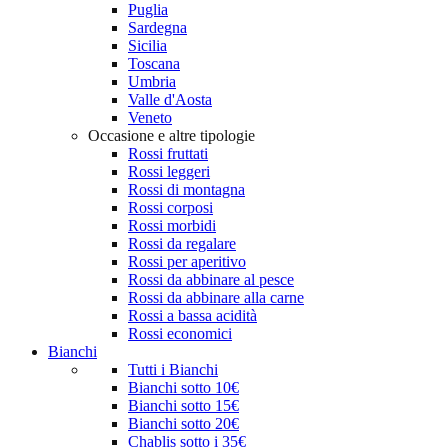
Puglia
Sardegna
Sicilia
Toscana
Umbria
Valle d'Aosta
Veneto
Occasione e altre tipologie
Rossi fruttati
Rossi leggeri
Rossi di montagna
Rossi corposi
Rossi morbidi
Rossi da regalare
Rossi per aperitivo
Rossi da abbinare al pesce
Rossi da abbinare alla carne
Rossi a bassa acidità
Rossi economici
Bianchi
Tutti i Bianchi
Bianchi sotto 10€
Bianchi sotto 15€
Bianchi sotto 20€
Chablis sotto i 35€