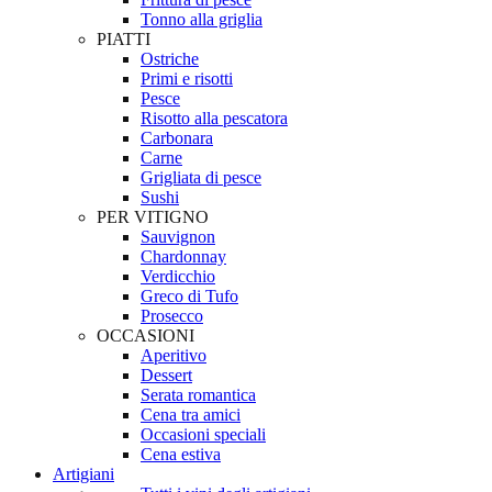
Tonno alla griglia
PIATTI
Ostriche
Primi e risotti
Pesce
Risotto alla pescatora
Carbonara
Carne
Grigliata di pesce
Sushi
PER VITIGNO
Sauvignon
Chardonnay
Verdicchio
Greco di Tufo
Prosecco
OCCASIONI
Aperitivo
Dessert
Serata romantica
Cena tra amici
Occasioni speciali
Cena estiva
Artigiani