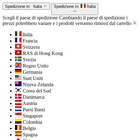
Spedizione in:
Italia
Spedizione in:
Italia
Scegli il paese di spedizione
Cambiando il paese di spedizione i
prezzi potrebbero variare e i prodotti verranno rimossi dal carrello
Italia
Francia
Svizzera
RAS di Hong Kong
Svezia
Regno Unito
Germania
Stati Uniti
Nuova Zelanda
Corea del Sud
Danimarca
Austria
Paesi Bassi
Singapore
Colombia
Belgio
Spagna