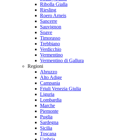
Ribolla Gialla
Riesling
Roero Arneis
Sancerre
Sauvignon
Soave
Timorasso
Trebbiano
Verdicchio
Vermentino
Vermentino di Gallura
Regioni
Abruzzo
Alto Adige
Campania
Friuli Venezia Giulia
Liguria
Lombardia
Marche
Piemonte
Puglia
Sardegna
Sicilia
Toscana
Umbria