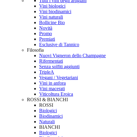
Tutti i vini degli artigiani
Vini biologici
Vini biodinamici
Vini naturali
Bollicine Bio
Novità
Promo
Premiati
Esclusive di Tannico
Filosofia
Nuovi Vigneron dello Champagne
Rifermentati
Senza solfiti aggiunti
TripleA
Vegani / Vegetariani
Vini in anfora
Vini macerati
Viticoltura Eroica
ROSSI & BIANCHI
ROSSI
Biologici
Biodinamici
Naturali
BIANCHI
Biologici