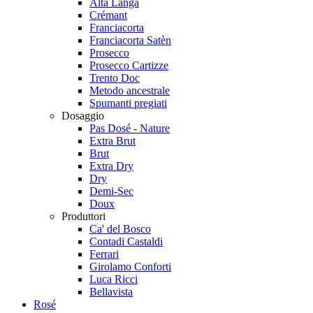
Alta Langa
Crémant
Franciacorta
Franciacorta Satèn
Prosecco
Prosecco Cartizze
Trento Doc
Metodo ancestrale
Spumanti pregiati
Dosaggio
Pas Dosé - Nature
Extra Brut
Brut
Extra Dry
Dry
Demi-Sec
Doux
Produttori
Ca' del Bosco
Contadi Castaldi
Ferrari
Girolamo Conforti
Luca Ricci
Bellavista
Rosé