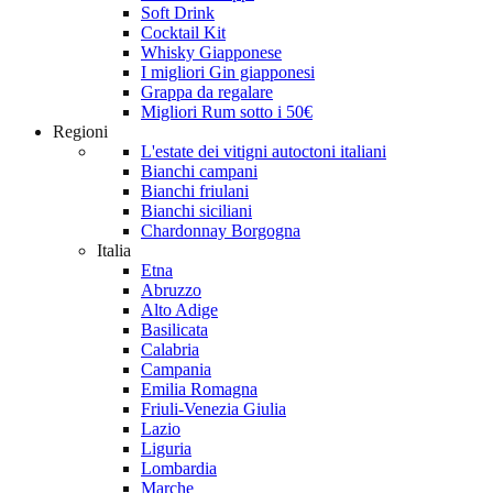
Soft Drink
Cocktail Kit
Whisky Giapponese
I migliori Gin giapponesi
Grappa da regalare
Migliori Rum sotto i 50€
Regioni
L'estate dei vitigni autoctoni italiani
Bianchi campani
Bianchi friulani
Bianchi siciliani
Chardonnay Borgogna
Italia
Etna
Abruzzo
Alto Adige
Basilicata
Calabria
Campania
Emilia Romagna
Friuli-Venezia Giulia
Lazio
Liguria
Lombardia
Marche