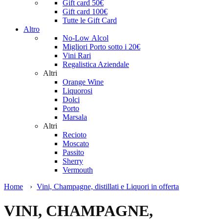
Gift card 50€
Gift card 100€
Tutte le Gift Card
Altro
No-Low Alcol
Migliori Porto sotto i 20€
Vini Rari
Regalistica Aziendale
Altri
Orange Wine
Liquorosi
Dolci
Porto
Marsala
Altri
Recioto
Moscato
Passito
Sherry
Vermouth
Home
›
Vini, Champagne, distillati e Liquori in offerta
VINI, CHAMPAGNE,