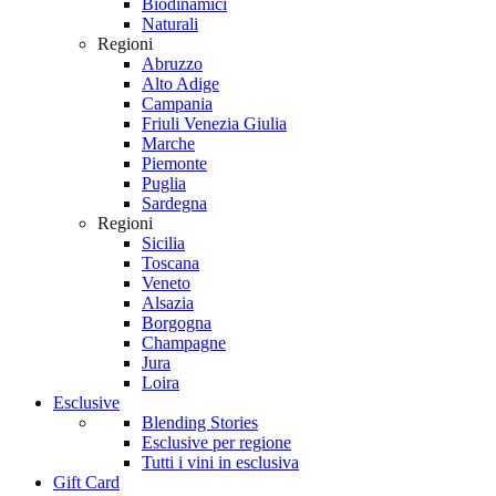
Biodinamici
Naturali
Regioni
Abruzzo
Alto Adige
Campania
Friuli Venezia Giulia
Marche
Piemonte
Puglia
Sardegna
Regioni
Sicilia
Toscana
Veneto
Alsazia
Borgogna
Champagne
Jura
Loira
Esclusive
Blending Stories
Esclusive per regione
Tutti i vini in esclusiva
Gift Card