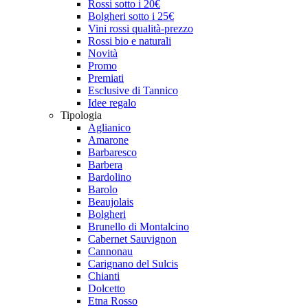
Rossi sotto i 20€
Bolgheri sotto i 25€
Vini rossi qualità-prezzo
Rossi bio e naturali
Novità
Promo
Premiati
Esclusive di Tannico
Idee regalo
Tipologia
Aglianico
Amarone
Barbaresco
Barbera
Bardolino
Barolo
Beaujolais
Bolgheri
Brunello di Montalcino
Cabernet Sauvignon
Cannonau
Carignano del Sulcis
Chianti
Dolcetto
Etna Rosso