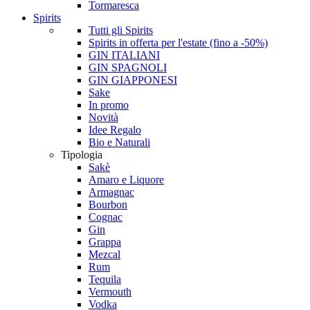
Tormaresca
Spirits
Tutti gli Spirits
Spirits in offerta per l'estate (fino a -50%)
GIN ITALIANI
GIN SPAGNOLI
GIN GIAPPONESI
Sake
In promo
Novità
Idee Regalo
Bio e Naturali
Tipologia
Sakè
Amaro e Liquore
Armagnac
Bourbon
Cognac
Gin
Grappa
Mezcal
Rum
Tequila
Vermouth
Vodka