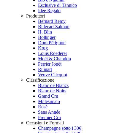
Esclusive di Tannico
Idee Regalo
Produttori
Bernard Remy
Billecart-Salmon
H. Blin
Bollinger
Dom Pérignon
Krug
Louis Roederer
Moët & Chandon
Perrier Jouët
Ruinart
Veuve Clicquot
Classificazione
Blanc de Blancs
Blanc de Noirs
Grand Cru
Millesimato
Rosé
Sans Année
Premier Cru
Occasioni e Formati
Champagne sotto i 30€