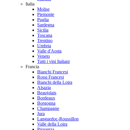
Italia
Molise
Piemonte
Puglia
Sardegna
Sicilia
Toscana
Trentino
Umbria
Valle d'Aosta
Veneto
Tutti i vini Italiani
Francia
Bianchi Francesi
Rossi Francesi
Bianchi della Loira
Alsazia
Beaujolais
Bordeaux
Borgogna
Champagne
Jura
Languedoc-Roussillon
Valle della Loira
Provenza