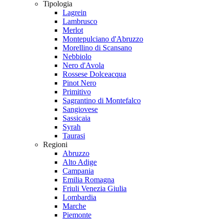
Tipologia
Lagrein
Lambrusco
Merlot
Montepulciano d'Abruzzo
Morellino di Scansano
Nebbiolo
Nero d'Avola
Rossese Dolceacqua
Pinot Nero
Primitivo
Sagrantino di Montefalco
Sangiovese
Sassicaia
Syrah
Taurasi
Regioni
Abruzzo
Alto Adige
Campania
Emilia Romagna
Friuli Venezia Giulia
Lombardia
Marche
Piemonte