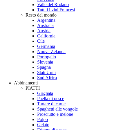
Valle del Rodano
Tutti i i vini Francesi
Resto del mondo
Argentina
Australia
Austria
California
Cile
Germania
Nuova Zelanda
Portogallo
Slovenia
Spagna
Stati Uniti
Sud Africa
Abbinamenti
PIATTI
Grigliata
Paella di pesce
Tartare di carne
Spaghetti alle vongole
Prosciutto e melone
Polpo
Gelato
Frittura di pesce