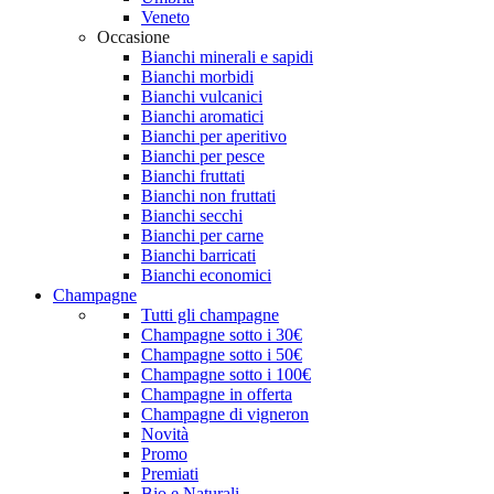
Veneto
Occasione
Bianchi minerali e sapidi
Bianchi morbidi
Bianchi vulcanici
Bianchi aromatici
Bianchi per aperitivo
Bianchi per pesce
Bianchi fruttati
Bianchi non fruttati
Bianchi secchi
Bianchi per carne
Bianchi barricati
Bianchi economici
Champagne
Tutti gli champagne
Champagne sotto i 30€
Champagne sotto i 50€
Champagne sotto i 100€
Champagne in offerta
Champagne di vigneron
Novità
Promo
Premiati
Bio e Naturali