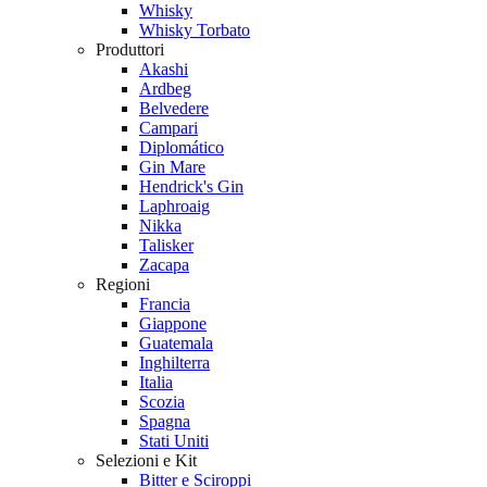
Whisky
Whisky Torbato
Produttori
Akashi
Ardbeg
Belvedere
Campari
Diplomático
Gin Mare
Hendrick's Gin
Laphroaig
Nikka
Talisker
Zacapa
Regioni
Francia
Giappone
Guatemala
Inghilterra
Italia
Scozia
Spagna
Stati Uniti
Selezioni e Kit
Bitter e Sciroppi