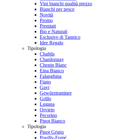
Vini bianchi qualità prezzo
Bianchi per pesce
Novità
Promo
Premiati
Bio e Naturali
Esclusive di Tannico
Idee Regalo
Tipologia
Chablis
Chardonnay
Chenin Blanc
Etna Bianco
Falanghina
Fiano
Gavi
Gewürztraminer
Grillo
Lugana
Orvieto
Pecorino
Pinot Bianco
Tipologia
Pinot Grigio
Pouilly-Fumé