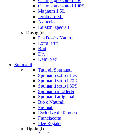
Champagne sotto i 50€
Champagne sotto i 100€
Magnum 1,5L
Jéroboam 3L
Astuccio
Edizioni speciali
Dosaggio
Pas Dosé - Nature
Extra Brut
Brut
Dry
Demi-Sec
Spumanti
Tutti gli Spumanti
Spumanti sotto i 15€
Spumanti sotto i 20€
Spumanti sotto i 30€
Spumanti in offerta
Spumanti artigianali
Bio e Naturali
Premiati
Esclusive di Tannico
Franciacorta
Idee Regalo
Tipologia