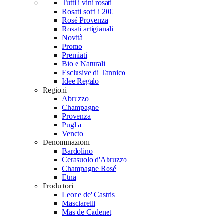
Tutti i vini rosati
Rosati sotti i 20€
Rosé Provenza
Rosati artigianali
Novità
Promo
Premiati
Bio e Naturali
Esclusive di Tannico
Idee Regalo
Regioni
Abruzzo
Champagne
Provenza
Puglia
Veneto
Denominazioni
Bardolino
Cerasuolo d'Abruzzo
Champagne Rosé
Etna
Produttori
Leone de' Castris
Masciarelli
Mas de Cadenet