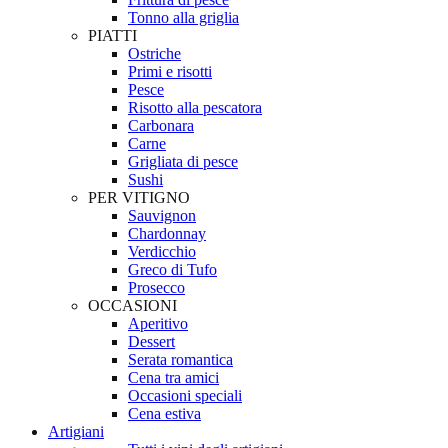
Tonno alla griglia
PIATTI
Ostriche
Primi e risotti
Pesce
Risotto alla pescatora
Carbonara
Carne
Grigliata di pesce
Sushi
PER VITIGNO
Sauvignon
Chardonnay
Verdicchio
Greco di Tufo
Prosecco
OCCASIONI
Aperitivo
Dessert
Serata romantica
Cena tra amici
Occasioni speciali
Cena estiva
Artigiani