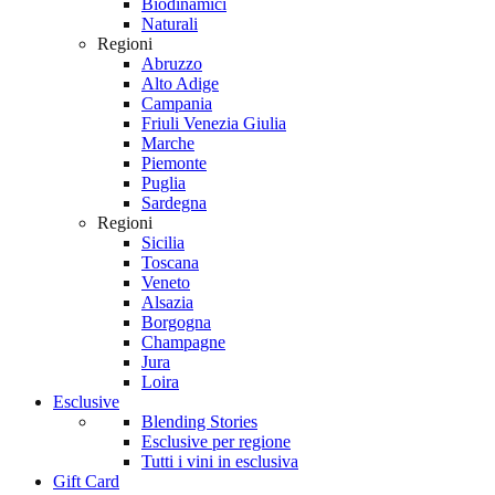
Biodinamici
Naturali
Regioni
Abruzzo
Alto Adige
Campania
Friuli Venezia Giulia
Marche
Piemonte
Puglia
Sardegna
Regioni
Sicilia
Toscana
Veneto
Alsazia
Borgogna
Champagne
Jura
Loira
Esclusive
Blending Stories
Esclusive per regione
Tutti i vini in esclusiva
Gift Card