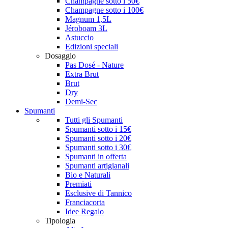
Champagne sotto i 50€
Champagne sotto i 100€
Magnum 1,5L
Jéroboam 3L
Astuccio
Edizioni speciali
Dosaggio
Pas Dosé - Nature
Extra Brut
Brut
Dry
Demi-Sec
Spumanti
Tutti gli Spumanti
Spumanti sotto i 15€
Spumanti sotto i 20€
Spumanti sotto i 30€
Spumanti in offerta
Spumanti artigianali
Bio e Naturali
Premiati
Esclusive di Tannico
Franciacorta
Idee Regalo
Tipologia