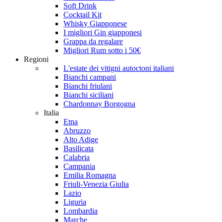
Soft Drink
Cocktail Kit
Whisky Giapponese
I migliori Gin giapponesi
Grappa da regalare
Migliori Rum sotto i 50€
Regioni
L'estate dei vitigni autoctoni italiani
Bianchi campani
Bianchi friulani
Bianchi siciliani
Chardonnay Borgogna
Italia
Etna
Abruzzo
Alto Adige
Basilicata
Calabria
Campania
Emilia Romagna
Friuli-Venezia Giulia
Lazio
Liguria
Lombardia
Marche