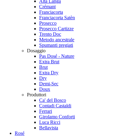
Alta Langa
Crémant
Franciacorta
Franciacorta Satèn
Prosecco
Prosecco Cartizze
Trento Doc
Metodo ancestrale
Spumanti pregiati
Dosaggio
Pas Dosé - Nature
Extra Brut
Brut
Extra Dry
Dry
Demi-Sec
Doux
Produttori
Ca' del Bosco
Contadi Castaldi
Ferrari
Girolamo Conforti
Luca Ricci
Bellavista
Rosé