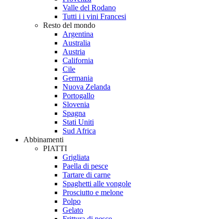
Valle del Rodano
Tutti i i vini Francesi
Resto del mondo
Argentina
Australia
Austria
California
Cile
Germania
Nuova Zelanda
Portogallo
Slovenia
Spagna
Stati Uniti
Sud Africa
Abbinamenti
PIATTI
Grigliata
Paella di pesce
Tartare di carne
Spaghetti alle vongole
Prosciutto e melone
Polpo
Gelato
Frittura di pesce