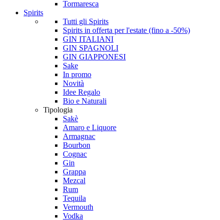
Tormaresca
Spirits
Tutti gli Spirits
Spirits in offerta per l'estate (fino a -50%)
GIN ITALIANI
GIN SPAGNOLI
GIN GIAPPONESI
Sake
In promo
Novità
Idee Regalo
Bio e Naturali
Tipologia
Sakè
Amaro e Liquore
Armagnac
Bourbon
Cognac
Gin
Grappa
Mezcal
Rum
Tequila
Vermouth
Vodka