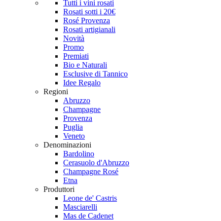
Tutti i vini rosati
Rosati sotti i 20€
Rosé Provenza
Rosati artigianali
Novità
Promo
Premiati
Bio e Naturali
Esclusive di Tannico
Idee Regalo
Regioni
Abruzzo
Champagne
Provenza
Puglia
Veneto
Denominazioni
Bardolino
Cerasuolo d'Abruzzo
Champagne Rosé
Etna
Produttori
Leone de' Castris
Masciarelli
Mas de Cadenet