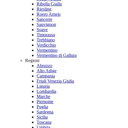
Ribolla Gialla
Riesling
Roero Arneis
Sancerre
Sauvignon
Soave
Timorasso
Trebbiano
Verdicchio
Vermentino
Vermentino di Gallura
Regioni
Abruzzo
Alto Adige
Campania
Friuli Venezia Giulia
Liguria
Lombardia
Marche
Piemonte
Puglia
Sardegna
Sicilia
Toscana
Umbria