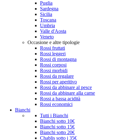
Puglia
Sardegna
Sicilia
Toscana
Umbria
Valle d'Aosta
Veneto
Occasione e altre tipologie
Rossi fruttati
Rossi leggeri
Rossi di montagna
Rossi corposi
Rossi morbidi
Rossi da regalare
Rossi per aperitivo
Rossi da abbinare al pesce
Rossi da abbinare alla carne
Rossi a bassa acidità
Rossi economici
Bianchi
Tutti i Bianchi
Bianchi sotto 10€
Bianchi sotto 15€
Bianchi sotto 20€
Chablis sotto i 35€