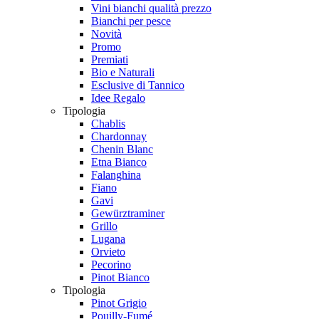
Vini bianchi qualità prezzo
Bianchi per pesce
Novità
Promo
Premiati
Bio e Naturali
Esclusive di Tannico
Idee Regalo
Tipologia
Chablis
Chardonnay
Chenin Blanc
Etna Bianco
Falanghina
Fiano
Gavi
Gewürztraminer
Grillo
Lugana
Orvieto
Pecorino
Pinot Bianco
Tipologia
Pinot Grigio
Pouilly-Fumé