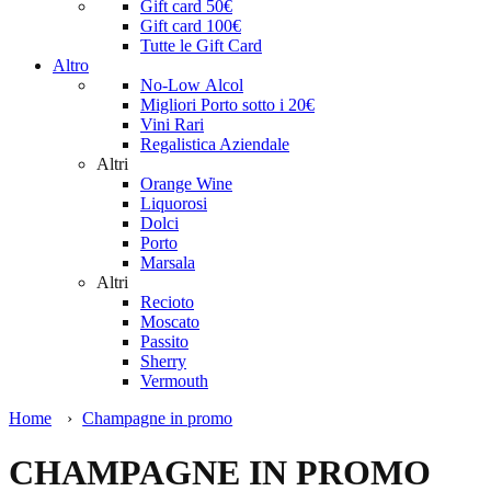
Gift card 50€
Gift card 100€
Tutte le Gift Card
Altro
No-Low Alcol
Migliori Porto sotto i 20€
Vini Rari
Regalistica Aziendale
Altri
Orange Wine
Liquorosi
Dolci
Porto
Marsala
Altri
Recioto
Moscato
Passito
Sherry
Vermouth
Home
›
Champagne in promo
CHAMPAGNE IN PROMO