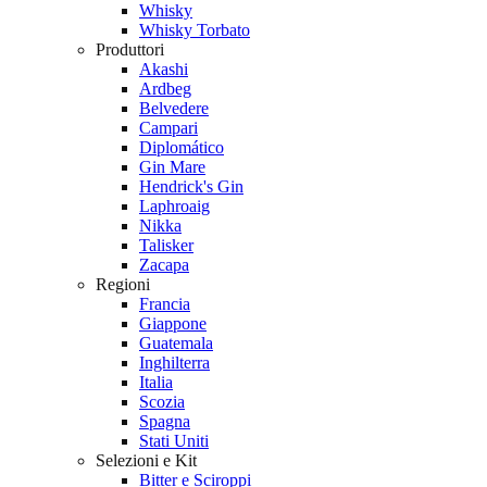
Whisky
Whisky Torbato
Produttori
Akashi
Ardbeg
Belvedere
Campari
Diplomático
Gin Mare
Hendrick's Gin
Laphroaig
Nikka
Talisker
Zacapa
Regioni
Francia
Giappone
Guatemala
Inghilterra
Italia
Scozia
Spagna
Stati Uniti
Selezioni e Kit
Bitter e Sciroppi