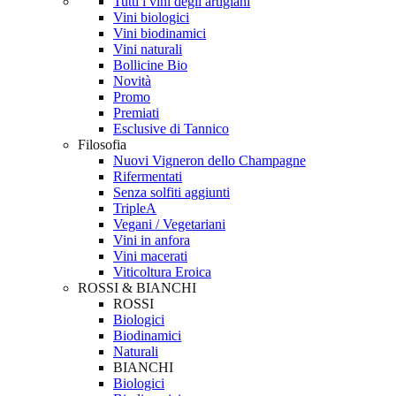
Tutti i vini degli artigiani
Vini biologici
Vini biodinamici
Vini naturali
Bollicine Bio
Novità
Promo
Premiati
Esclusive di Tannico
Filosofia
Nuovi Vigneron dello Champagne
Rifermentati
Senza solfiti aggiunti
TripleA
Vegani / Vegetariani
Vini in anfora
Vini macerati
Viticoltura Eroica
ROSSI & BIANCHI
ROSSI
Biologici
Biodinamici
Naturali
BIANCHI
Biologici