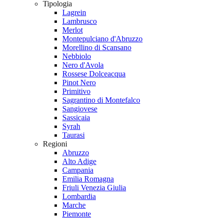
Tipologia
Lagrein
Lambrusco
Merlot
Montepulciano d'Abruzzo
Morellino di Scansano
Nebbiolo
Nero d'Avola
Rossese Dolceacqua
Pinot Nero
Primitivo
Sagrantino di Montefalco
Sangiovese
Sassicaia
Syrah
Taurasi
Regioni
Abruzzo
Alto Adige
Campania
Emilia Romagna
Friuli Venezia Giulia
Lombardia
Marche
Piemonte