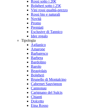
Rossi sotto i 20€
Bolgheri sotto i 25€
Vini rossi qualità-prezzo
Rossi bio e naturali
Novità
Promo
Premiati
Esclusive di Tannico
Idee regalo
Tipologia
Aglianico
Amarone
Barbaresco
Barbera
Bardolino
Barolo
Beaujolais
Bolgheri
Brunello di Montalcino
Cabernet Sauvignon
Cannonau
Carignano del Sulcis
Chianti
Dolcetto
Etna Rosso