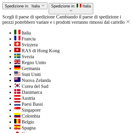
Spedizione in:
Italia
Spedizione in:
Italia
Scegli il paese di spedizione
Cambiando il paese di spedizione i
prezzi potrebbero variare e i prodotti verranno rimossi dal carrello
Italia
Francia
Svizzera
RAS di Hong Kong
Svezia
Regno Unito
Germania
Stati Uniti
Nuova Zelanda
Corea del Sud
Danimarca
Austria
Paesi Bassi
Singapore
Colombia
Belgio
Spagna