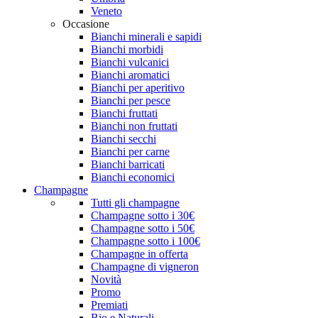
Veneto
Occasione
Bianchi minerali e sapidi
Bianchi morbidi
Bianchi vulcanici
Bianchi aromatici
Bianchi per aperitivo
Bianchi per pesce
Bianchi fruttati
Bianchi non fruttati
Bianchi secchi
Bianchi per carne
Bianchi barricati
Bianchi economici
Champagne
Tutti gli champagne
Champagne sotto i 30€
Champagne sotto i 50€
Champagne sotto i 100€
Champagne in offerta
Champagne di vigneron
Novità
Promo
Premiati
Bio e Naturali