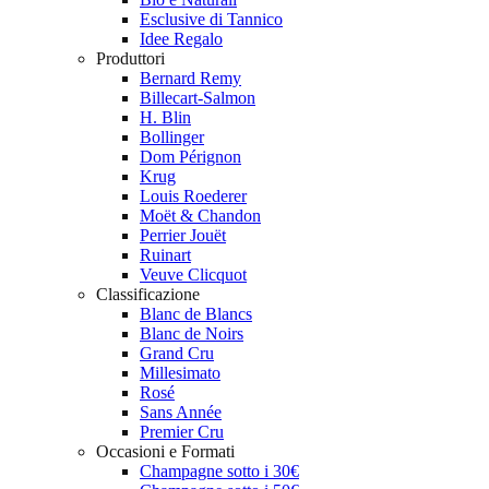
Esclusive di Tannico
Idee Regalo
Produttori
Bernard Remy
Billecart-Salmon
H. Blin
Bollinger
Dom Pérignon
Krug
Louis Roederer
Moët & Chandon
Perrier Jouët
Ruinart
Veuve Clicquot
Classificazione
Blanc de Blancs
Blanc de Noirs
Grand Cru
Millesimato
Rosé
Sans Année
Premier Cru
Occasioni e Formati
Champagne sotto i 30€