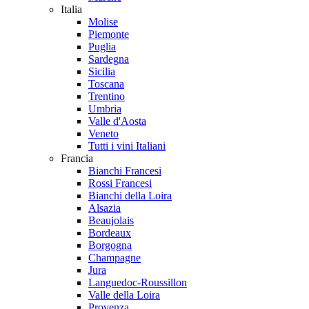
Italia
Molise
Piemonte
Puglia
Sardegna
Sicilia
Toscana
Trentino
Umbria
Valle d'Aosta
Veneto
Tutti i vini Italiani
Francia
Bianchi Francesi
Rossi Francesi
Bianchi della Loira
Alsazia
Beaujolais
Bordeaux
Borgogna
Champagne
Jura
Languedoc-Roussillon
Valle della Loira
Provenza