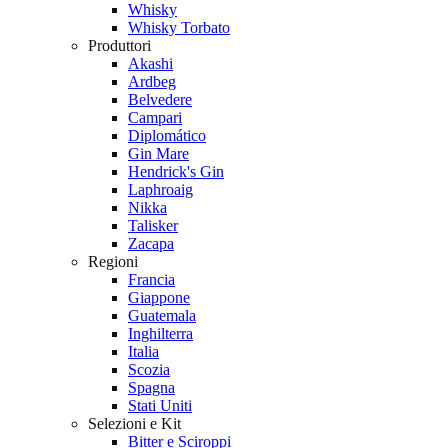
Whisky
Whisky Torbato
Produttori
Akashi
Ardbeg
Belvedere
Campari
Diplomático
Gin Mare
Hendrick's Gin
Laphroaig
Nikka
Talisker
Zacapa
Regioni
Francia
Giappone
Guatemala
Inghilterra
Italia
Scozia
Spagna
Stati Uniti
Selezioni e Kit
Bitter e Sciroppi