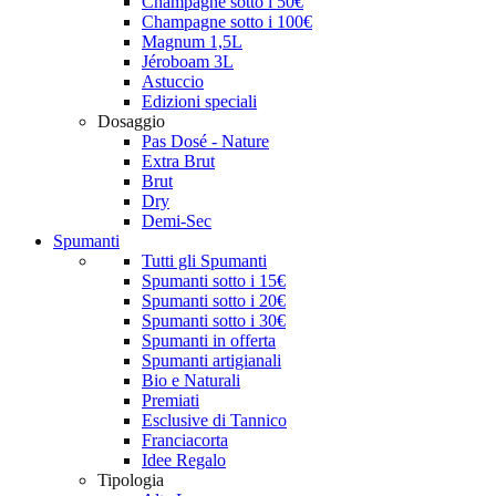
Champagne sotto i 50€
Champagne sotto i 100€
Magnum 1,5L
Jéroboam 3L
Astuccio
Edizioni speciali
Dosaggio
Pas Dosé - Nature
Extra Brut
Brut
Dry
Demi-Sec
Spumanti
Tutti gli Spumanti
Spumanti sotto i 15€
Spumanti sotto i 20€
Spumanti sotto i 30€
Spumanti in offerta
Spumanti artigianali
Bio e Naturali
Premiati
Esclusive di Tannico
Franciacorta
Idee Regalo
Tipologia