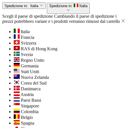
Spedizione in:
Italia
Spedizione in:
Italia
Scegli il paese di spedizione
Cambiando il paese di spedizione i
prezzi potrebbero variare e i prodotti verranno rimossi dal carrello
Italia
Francia
Svizzera
RAS di Hong Kong
Svezia
Regno Unito
Germania
Stati Uniti
Nuova Zelanda
Corea del Sud
Danimarca
Austria
Paesi Bassi
Singapore
Colombia
Belgio
Spagna