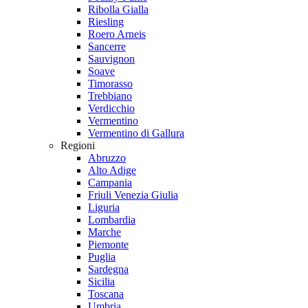
Ribolla Gialla
Riesling
Roero Arneis
Sancerre
Sauvignon
Soave
Timorasso
Trebbiano
Verdicchio
Vermentino
Vermentino di Gallura
Regioni
Abruzzo
Alto Adige
Campania
Friuli Venezia Giulia
Liguria
Lombardia
Marche
Piemonte
Puglia
Sardegna
Sicilia
Toscana
Umbria