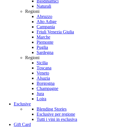
Biodinamici
Naturali
Regioni
Abruzzo
Alto Adige
Campania
Friuli Venezia Giulia
Marche
Piemonte
Puglia
Sardegna
Regioni
Sicilia
Toscana
Veneto
Alsazia
Borgogna
Champagne
Jura
Loira
Esclusive
Blending Stories
Esclusive per regione
Tutti i vini in esclusiva
Gift Card