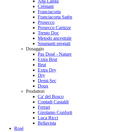
Alta Langa
Crémant
Franciacorta
Franciacorta Satèn
Prosecco
Prosecco Cartizze
Trento Doc
Metodo ancestrale
Spumanti pregiati
Dosaggio
Pas Dosé - Nature
Extra Brut
Brut
Extra Dry
Dry
Demi-Sec
Doux
Produttori
Ca' del Bosco
Contadi Castaldi
Ferrari
Girolamo Conforti
Luca Ricci
Bellavista
Rosé