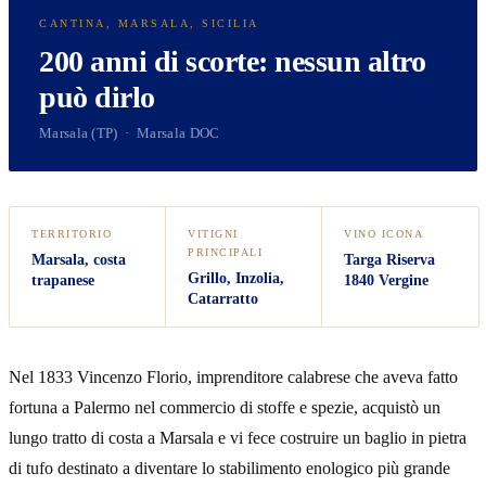
CANTINA, MARSALA, SICILIA
200 anni di scorte: nessun altro
può dirlo
Marsala (TP) · Marsala DOC
TERRITORIO
VITIGNI
VINO ICONA
PRINCIPALI
Marsala, costa
Targa Riserva
Grillo, Inzolia,
trapanese
1840 Vergine
Catarratto
Nel 1833 Vincenzo Florio, imprenditore calabrese che aveva fatto
fortuna a Palermo nel commercio di stoffe e spezie, acquistò un
lungo tratto di costa a Marsala e vi fece costruire un baglio in pietra
di tufo destinato a diventare lo stabilimento enologico più grande