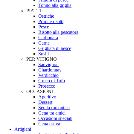
Tonno alla griglia
PIATTI
Ostriche
Primi e risotti
Pesce
Risotto alla pescatora
Carbonara
Carne
Grigliata di pesce
Sushi
PER VITIGNO
Sauvignon
Chardonnay
Verdicchio
Greco di Tufo
Prosecco
OCCASIONI
Aperitivo
Dessert
Serata romantica
Cena tra amici
Occasioni speciali
Cena estiva
Artigiani