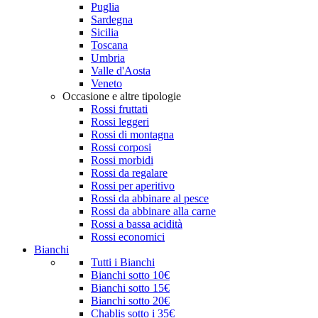
Puglia
Sardegna
Sicilia
Toscana
Umbria
Valle d'Aosta
Veneto
Occasione e altre tipologie
Rossi fruttati
Rossi leggeri
Rossi di montagna
Rossi corposi
Rossi morbidi
Rossi da regalare
Rossi per aperitivo
Rossi da abbinare al pesce
Rossi da abbinare alla carne
Rossi a bassa acidità
Rossi economici
Bianchi
Tutti i Bianchi
Bianchi sotto 10€
Bianchi sotto 15€
Bianchi sotto 20€
Chablis sotto i 35€