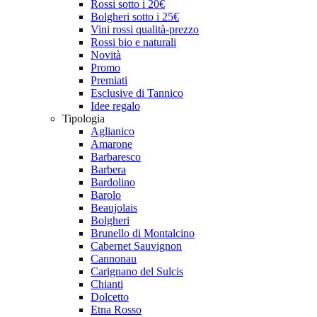
Rossi sotto i 20€
Bolgheri sotto i 25€
Vini rossi qualità-prezzo
Rossi bio e naturali
Novità
Promo
Premiati
Esclusive di Tannico
Idee regalo
Tipologia
Aglianico
Amarone
Barbaresco
Barbera
Bardolino
Barolo
Beaujolais
Bolgheri
Brunello di Montalcino
Cabernet Sauvignon
Cannonau
Carignano del Sulcis
Chianti
Dolcetto
Etna Rosso