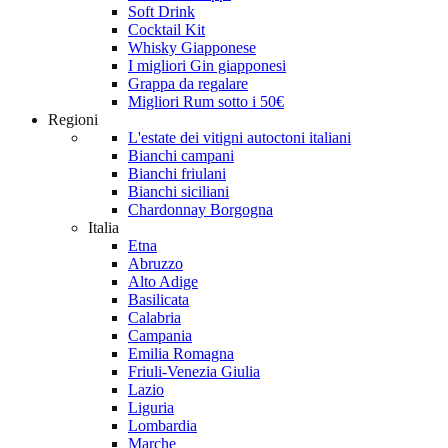
Soft Drink
Cocktail Kit
Whisky Giapponese
I migliori Gin giapponesi
Grappa da regalare
Migliori Rum sotto i 50€
Regioni
L'estate dei vitigni autoctoni italiani
Bianchi campani
Bianchi friulani
Bianchi siciliani
Chardonnay Borgogna
Italia
Etna
Abruzzo
Alto Adige
Basilicata
Calabria
Campania
Emilia Romagna
Friuli-Venezia Giulia
Lazio
Liguria
Lombardia
Marche