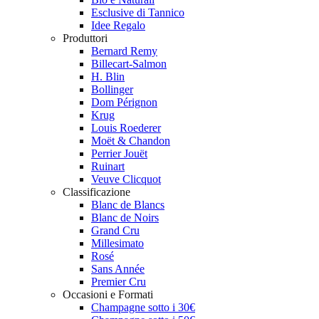
Esclusive di Tannico
Idee Regalo
Produttori
Bernard Remy
Billecart-Salmon
H. Blin
Bollinger
Dom Pérignon
Krug
Louis Roederer
Moët & Chandon
Perrier Jouët
Ruinart
Veuve Clicquot
Classificazione
Blanc de Blancs
Blanc de Noirs
Grand Cru
Millesimato
Rosé
Sans Année
Premier Cru
Occasioni e Formati
Champagne sotto i 30€