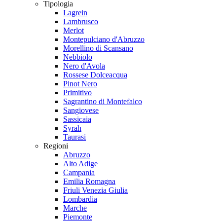
Tipologia
Lagrein
Lambrusco
Merlot
Montepulciano d'Abruzzo
Morellino di Scansano
Nebbiolo
Nero d'Avola
Rossese Dolceacqua
Pinot Nero
Primitivo
Sagrantino di Montefalco
Sangiovese
Sassicaia
Syrah
Taurasi
Regioni
Abruzzo
Alto Adige
Campania
Emilia Romagna
Friuli Venezia Giulia
Lombardia
Marche
Piemonte