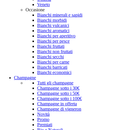
Veneto
Occasione
Bianchi minerali e sapidi
Bianchi morbidi
Bianchi vulcanici
Bianchi aromatici
Bianchi per aperitivo
Bianchi per pesce
Bianchi fruttati
Bianchi non fruttati
Bianchi secchi
Bianchi per carne
Bianchi barricati
Bianchi economici
Champagne
Tutti gli champagne
Champagne sotto i 30€
Champagne sotto i 50€
Champagne sotto i 100€
Champagne in offerta
Champagne di vigneron
Novità
Promo
Premiati
Bio e Naturali