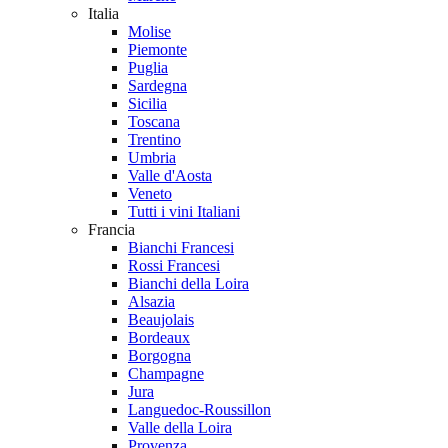
Italia
Molise
Piemonte
Puglia
Sardegna
Sicilia
Toscana
Trentino
Umbria
Valle d'Aosta
Veneto
Tutti i vini Italiani
Francia
Bianchi Francesi
Rossi Francesi
Bianchi della Loira
Alsazia
Beaujolais
Bordeaux
Borgogna
Champagne
Jura
Languedoc-Roussillon
Valle della Loira
Provenza