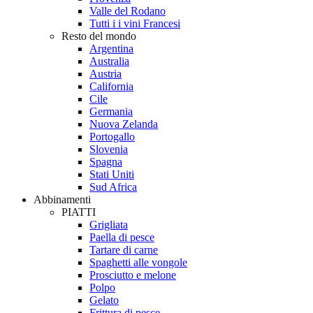
Valle del Rodano
Tutti i i vini Francesi
Resto del mondo
Argentina
Australia
Austria
California
Cile
Germania
Nuova Zelanda
Portogallo
Slovenia
Spagna
Stati Uniti
Sud Africa
Abbinamenti
PIATTI
Grigliata
Paella di pesce
Tartare di carne
Spaghetti alle vongole
Prosciutto e melone
Polpo
Gelato
Frittura di pesce