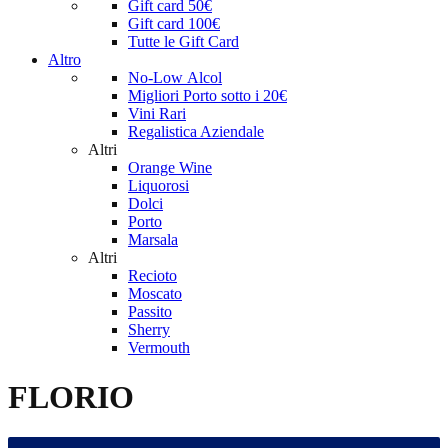
Gift card 50€
Gift card 100€
Tutte le Gift Card
Altro
No-Low Alcol
Migliori Porto sotto i 20€
Vini Rari
Regalistica Aziendale
Altri
Orange Wine
Liquorosi
Dolci
Porto
Marsala
Altri
Recioto
Moscato
Passito
Sherry
Vermouth
FLORIO