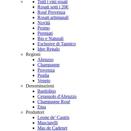
Tutti i vini rosati
Rosati sotti i 20€
Rosé Provenza
Rosati artigianali
Novità
Promo
Premiati
Bio e Naturali
Esclusive di Tannico
Idee Regalo
Regioni
Abruzzo
Champagne
Provenza
Puglia
Veneto
Denominazioni
Bardolino
Cerasuolo d'Abruzzo
Champagne Rosé
Etna
Produttori
Leone de' Castris
Masciarelli
Mas de Cadenet