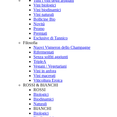
Tutti i vini degli artigiani
Vini biologici
Vini biodinamici
Vini naturali
Bollicine Bio
Novità
Promo
Premiati
Esclusive di Tannico
Filosofia
Nuovi Vigneron dello Champagne
Rifermentati
Senza solfiti aggiunti
TripleA
Vegani / Vegetariani
Vini in anfora
Vini macerati
Viticoltura Eroica
ROSSI & BIANCHI
ROSSI
Biologici
Biodinamici
Naturali
BIANCHI
Biologici