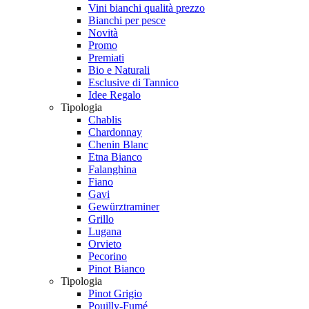
Vini bianchi qualità prezzo
Bianchi per pesce
Novità
Promo
Premiati
Bio e Naturali
Esclusive di Tannico
Idee Regalo
Tipologia
Chablis
Chardonnay
Chenin Blanc
Etna Bianco
Falanghina
Fiano
Gavi
Gewürztraminer
Grillo
Lugana
Orvieto
Pecorino
Pinot Bianco
Tipologia
Pinot Grigio
Pouilly-Fumé