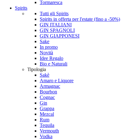
Tormaresca
Spirits
Tutti gli Spirits
Spirits in offerta per l'estate (fino a -50%)
GIN ITALIANI
GIN SPAGNOLI
GIN GIAPPONESI
Sake
In promo
Novità
Idee Regalo
Bio e Naturali
Tipologia
Sakè
Amaro e Liquore
Armagnac
Bourbon
Cognac
Gin
Grappa
Mezcal
Rum
Tequila
Vermouth
Vodka