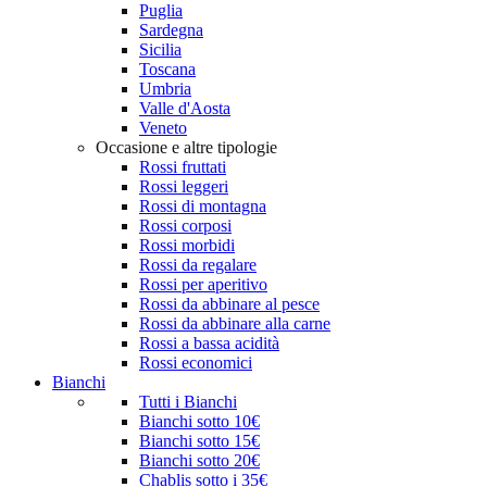
Puglia
Sardegna
Sicilia
Toscana
Umbria
Valle d'Aosta
Veneto
Occasione e altre tipologie
Rossi fruttati
Rossi leggeri
Rossi di montagna
Rossi corposi
Rossi morbidi
Rossi da regalare
Rossi per aperitivo
Rossi da abbinare al pesce
Rossi da abbinare alla carne
Rossi a bassa acidità
Rossi economici
Bianchi
Tutti i Bianchi
Bianchi sotto 10€
Bianchi sotto 15€
Bianchi sotto 20€
Chablis sotto i 35€