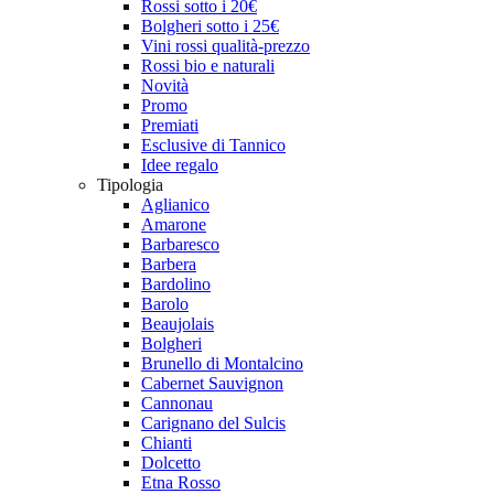
Rossi sotto i 20€
Bolgheri sotto i 25€
Vini rossi qualità-prezzo
Rossi bio e naturali
Novità
Promo
Premiati
Esclusive di Tannico
Idee regalo
Tipologia
Aglianico
Amarone
Barbaresco
Barbera
Bardolino
Barolo
Beaujolais
Bolgheri
Brunello di Montalcino
Cabernet Sauvignon
Cannonau
Carignano del Sulcis
Chianti
Dolcetto
Etna Rosso