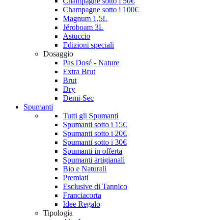
Champagne sotto i 50€
Champagne sotto i 100€
Magnum 1,5L
Jéroboam 3L
Astuccio
Edizioni speciali
Dosaggio
Pas Dosé - Nature
Extra Brut
Brut
Dry
Demi-Sec
Spumanti
Tutti gli Spumanti
Spumanti sotto i 15€
Spumanti sotto i 20€
Spumanti sotto i 30€
Spumanti in offerta
Spumanti artigianali
Bio e Naturali
Premiati
Esclusive di Tannico
Franciacorta
Idee Regalo
Tipologia