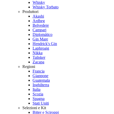
Whisky
Whisky Torbato
Produttori
Akashi
Ardbeg
Belvedere
Campari
Diplomático
Gin Mare
Hendrick's Gin
Laphroaig
Nikka
Talisker
Zacapa
Regioni
Francia
Giappone
Guatemala
Inghilterra
Italia
Scozia
Spagna
Stati Uniti
Selezioni e Kit
Bitter e Sciroppi