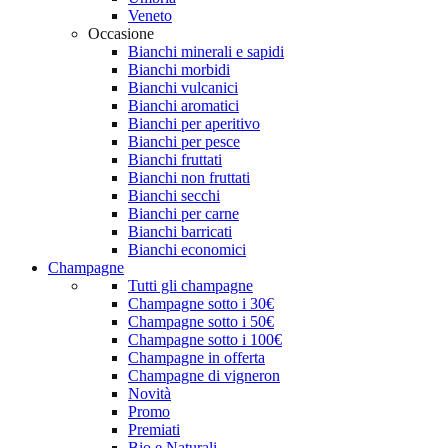
Veneto
Occasione
Bianchi minerali e sapidi
Bianchi morbidi
Bianchi vulcanici
Bianchi aromatici
Bianchi per aperitivo
Bianchi per pesce
Bianchi fruttati
Bianchi non fruttati
Bianchi secchi
Bianchi per carne
Bianchi barricati
Bianchi economici
Champagne
Tutti gli champagne
Champagne sotto i 30€
Champagne sotto i 50€
Champagne sotto i 100€
Champagne in offerta
Champagne di vigneron
Novità
Promo
Premiati
Bio e Naturali