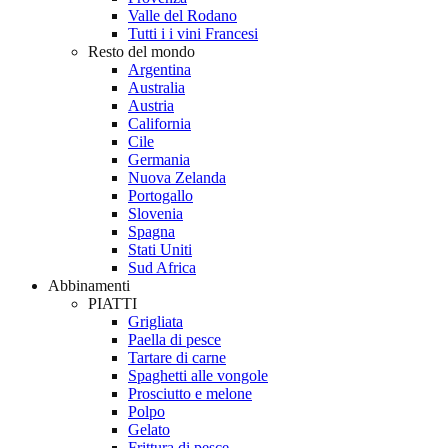
Valle del Rodano
Tutti i i vini Francesi
Resto del mondo
Argentina
Australia
Austria
California
Cile
Germania
Nuova Zelanda
Portogallo
Slovenia
Spagna
Stati Uniti
Sud Africa
Abbinamenti
PIATTI
Grigliata
Paella di pesce
Tartare di carne
Spaghetti alle vongole
Prosciutto e melone
Polpo
Gelato
Frittura di pesce