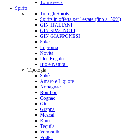
Tormaresca
Spirits
Tutti gli Spirits
Spirits in offerta per l'estate (fino a -50%)
GIN ITALIANI
GIN SPAGNOLI
GIN GIAPPONESI
Sake
In promo
Novità
Idee Regalo
Bio e Naturali
Tipologia
Sakè
Amaro e Liquore
Armagnac
Bourbon
Cognac
Gin
Grappa
Mezcal
Rum
Tequila
Vermouth
Vodka