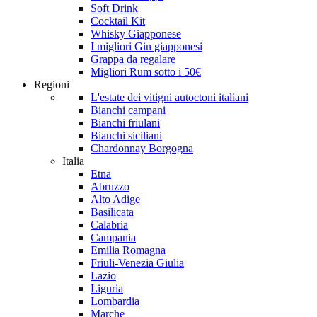
Soft Drink
Cocktail Kit
Whisky Giapponese
I migliori Gin giapponesi
Grappa da regalare
Migliori Rum sotto i 50€
Regioni
L'estate dei vitigni autoctoni italiani
Bianchi campani
Bianchi friulani
Bianchi siciliani
Chardonnay Borgogna
Italia
Etna
Abruzzo
Alto Adige
Basilicata
Calabria
Campania
Emilia Romagna
Friuli-Venezia Giulia
Lazio
Liguria
Lombardia
Marche