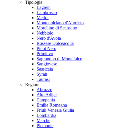
Tipologia
Lagrein
Lambrusco
Merlot
Montepulciano d'Abruzzo
Morellino di Scansano
Nebbiolo
Nero d'Avola
Rossese Dolceacqua
Pinot Nero
Primitivo
Sagrantino di Montefalco
Sangiovese
Sassicaia
Syrah
Taurasi
Regioni
Abruzzo
Alto Adige
Campania
Emilia Romagna
Friuli Venezia Giulia
Lombardia
Marche
Piemonte