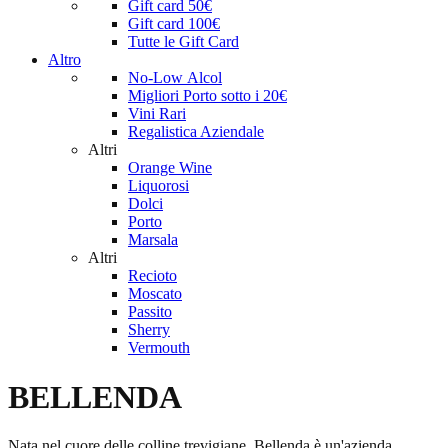
Gift card 50€
Gift card 100€
Tutte le Gift Card
Altro
No-Low Alcol
Migliori Porto sotto i 20€
Vini Rari
Regalistica Aziendale
Altri
Orange Wine
Liquorosi
Dolci
Porto
Marsala
Altri
Recioto
Moscato
Passito
Sherry
Vermouth
BELLENDA
Nata nel cuore delle colline trevigiane, Bellenda è un'azienda