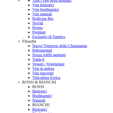
Tutti i vini degli artigiani
Vini biologici
Vini biodinamici
Vini naturali
Bollicine Bio
Novità
Promo
Premiati
Esclusive di Tannico
Filosofia
Nuovi Vigneron dello Champagne
Rifermentati
Senza solfiti aggiunti
TripleA
Vegani / Vegetariani
Vini in anfora
Vini macerati
Viticoltura Eroica
ROSSI & BIANCHI
ROSSI
Biologici
Biodinamici
Naturali
BIANCHI
Biologici