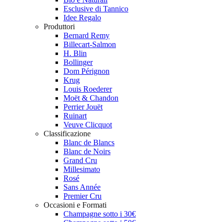
Esclusive di Tannico
Idee Regalo
Produttori
Bernard Remy
Billecart-Salmon
H. Blin
Bollinger
Dom Pérignon
Krug
Louis Roederer
Moët & Chandon
Perrier Jouët
Ruinart
Veuve Clicquot
Classificazione
Blanc de Blancs
Blanc de Noirs
Grand Cru
Millesimato
Rosé
Sans Année
Premier Cru
Occasioni e Formati
Champagne sotto i 30€