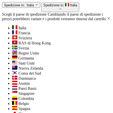
Spedizione in:
Italia
Spedizione in:
Italia
Scegli il paese di spedizione
Cambiando il paese di spedizione i
prezzi potrebbero variare e i prodotti verranno rimossi dal carrello
Italia
Francia
Svizzera
RAS di Hong Kong
Svezia
Regno Unito
Germania
Stati Uniti
Nuova Zelanda
Corea del Sud
Danimarca
Austria
Paesi Bassi
Singapore
Colombia
Belgio
Spagna