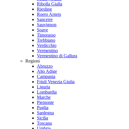
Ribolla Gialla
Riesling
Roero Arneis
Sancerre
Sauvignon
Soave
Timorasso
Trebbiano
Verdicchio
Vermentino
Vermentino di Gallura
Regioni
Abruzzo
Alto Adige
Campania
Friuli Venezia Giulia
Liguria
Lombardia
Marche
Piemonte
Puglia
Sardegna
Sicilia
Toscana
Umbria