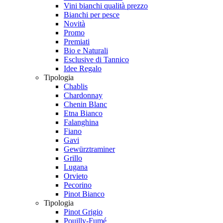
Vini bianchi qualità prezzo
Bianchi per pesce
Novità
Promo
Premiati
Bio e Naturali
Esclusive di Tannico
Idee Regalo
Tipologia
Chablis
Chardonnay
Chenin Blanc
Etna Bianco
Falanghina
Fiano
Gavi
Gewürztraminer
Grillo
Lugana
Orvieto
Pecorino
Pinot Bianco
Tipologia
Pinot Grigio
Pouilly-Fumé