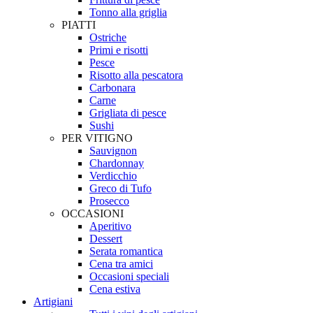
Tonno alla griglia
PIATTI
Ostriche
Primi e risotti
Pesce
Risotto alla pescatora
Carbonara
Carne
Grigliata di pesce
Sushi
PER VITIGNO
Sauvignon
Chardonnay
Verdicchio
Greco di Tufo
Prosecco
OCCASIONI
Aperitivo
Dessert
Serata romantica
Cena tra amici
Occasioni speciali
Cena estiva
Artigiani