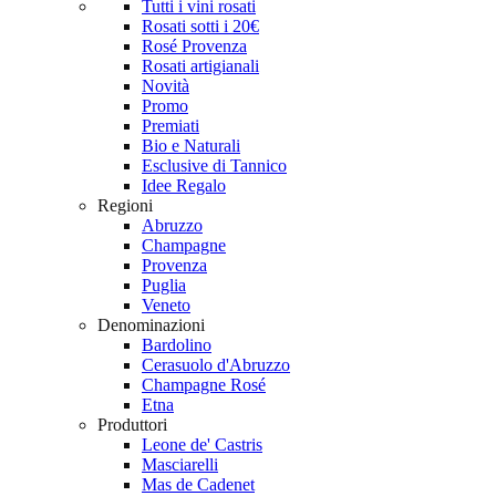
Tutti i vini rosati
Rosati sotti i 20€
Rosé Provenza
Rosati artigianali
Novità
Promo
Premiati
Bio e Naturali
Esclusive di Tannico
Idee Regalo
Regioni
Abruzzo
Champagne
Provenza
Puglia
Veneto
Denominazioni
Bardolino
Cerasuolo d'Abruzzo
Champagne Rosé
Etna
Produttori
Leone de' Castris
Masciarelli
Mas de Cadenet