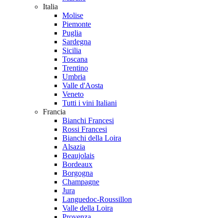
Italia
Molise
Piemonte
Puglia
Sardegna
Sicilia
Toscana
Trentino
Umbria
Valle d'Aosta
Veneto
Tutti i vini Italiani
Francia
Bianchi Francesi
Rossi Francesi
Bianchi della Loira
Alsazia
Beaujolais
Bordeaux
Borgogna
Champagne
Jura
Languedoc-Roussillon
Valle della Loira
Provenza