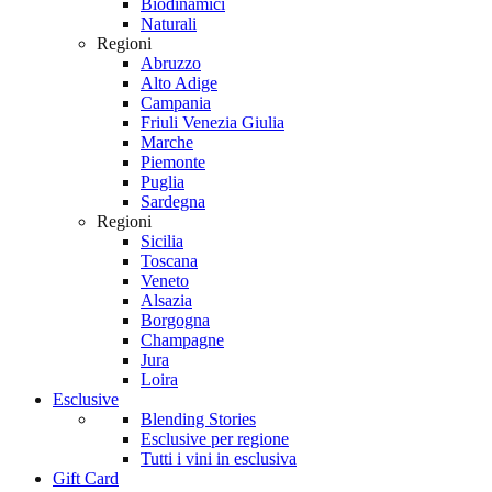
Biodinamici
Naturali
Regioni
Abruzzo
Alto Adige
Campania
Friuli Venezia Giulia
Marche
Piemonte
Puglia
Sardegna
Regioni
Sicilia
Toscana
Veneto
Alsazia
Borgogna
Champagne
Jura
Loira
Esclusive
Blending Stories
Esclusive per regione
Tutti i vini in esclusiva
Gift Card