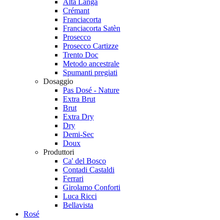
Alta Langa
Crémant
Franciacorta
Franciacorta Satèn
Prosecco
Prosecco Cartizze
Trento Doc
Metodo ancestrale
Spumanti pregiati
Dosaggio
Pas Dosé - Nature
Extra Brut
Brut
Extra Dry
Dry
Demi-Sec
Doux
Produttori
Ca' del Bosco
Contadi Castaldi
Ferrari
Girolamo Conforti
Luca Ricci
Bellavista
Rosé