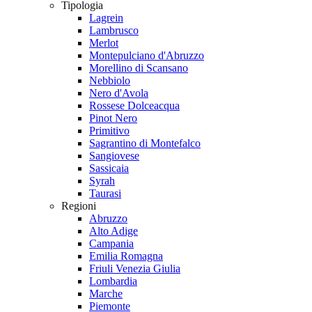
Tipologia
Lagrein
Lambrusco
Merlot
Montepulciano d'Abruzzo
Morellino di Scansano
Nebbiolo
Nero d'Avola
Rossese Dolceacqua
Pinot Nero
Primitivo
Sagrantino di Montefalco
Sangiovese
Sassicaia
Syrah
Taurasi
Regioni
Abruzzo
Alto Adige
Campania
Emilia Romagna
Friuli Venezia Giulia
Lombardia
Marche
Piemonte