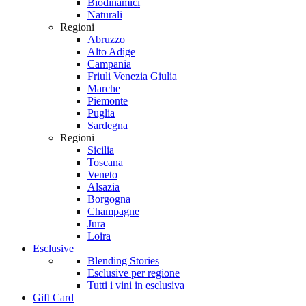
Biodinamici
Naturali
Regioni
Abruzzo
Alto Adige
Campania
Friuli Venezia Giulia
Marche
Piemonte
Puglia
Sardegna
Regioni
Sicilia
Toscana
Veneto
Alsazia
Borgogna
Champagne
Jura
Loira
Esclusive
Blending Stories
Esclusive per regione
Tutti i vini in esclusiva
Gift Card