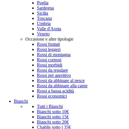
Puglia
Sardegna
Sicilia
Toscana
Umbria
Valle d'Aosta
Veneto
Occasione e altre tipologie
Rossi fruttati
Rossi leggeri
Rossi di montagna
Rossi corposi
Rossi morbidi
Rossi da regalare
Rossi per aperitivo
Rossi da abbinare al pesce
Rossi da abbinare alla carne
Rossi a bassa acidità
Rossi economici
Bianchi
Tutti i Bianchi
Bianchi sotto 10€
Bianchi sotto 15€
Bianchi sotto 20€
Chablis sotto i 35€