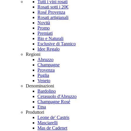
Tutti i vini rosati
Rosati sotti i 20€
Rosé Provenza
Rosati artigianali
Novità
Promo
Premiati
Bio e Naturali
Esclusive di Tannico
Idee Regalo
Regioni
Abruzzo
Champagne
Provenza
Puglia
Veneto
Denominazioni
Bardolino
Cerasuolo d'Abruzzo
Champagne Rosé
Etna
Produttori
Leone de' Castris
Masciarelli
Mas de Cadenet