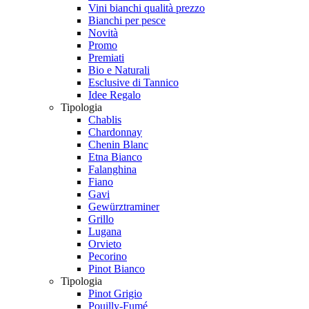
Vini bianchi qualità prezzo
Bianchi per pesce
Novità
Promo
Premiati
Bio e Naturali
Esclusive di Tannico
Idee Regalo
Tipologia
Chablis
Chardonnay
Chenin Blanc
Etna Bianco
Falanghina
Fiano
Gavi
Gewürztraminer
Grillo
Lugana
Orvieto
Pecorino
Pinot Bianco
Tipologia
Pinot Grigio
Pouilly-Fumé