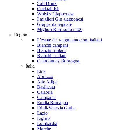
Soft Drink
Cocktail Kit
Whisky Giapponese
I migliori Gin giapponesi
Grappa da regalare
Migliori Rum sotto i 50€
Regioni
L'estate dei vitigni autoctoni italiani
Bianchi campani
Bianchi friulani
Bianchi siciliani
Chardonnay Borgogna
Italia
Etna
Abruzzo
Alto Adige
Basilicata
Calabria
Campania
Emilia Romagna
Friuli-Venezia Giulia
Lazio
Liguria
Lombardia
Marche