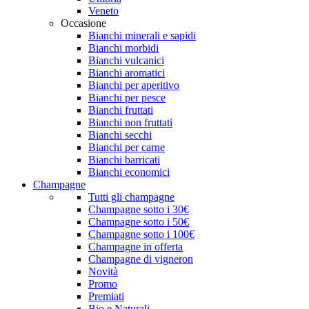
Veneto
Occasione
Bianchi minerali e sapidi
Bianchi morbidi
Bianchi vulcanici
Bianchi aromatici
Bianchi per aperitivo
Bianchi per pesce
Bianchi fruttati
Bianchi non fruttati
Bianchi secchi
Bianchi per carne
Bianchi barricati
Bianchi economici
Champagne
Tutti gli champagne
Champagne sotto i 30€
Champagne sotto i 50€
Champagne sotto i 100€
Champagne in offerta
Champagne di vigneron
Novità
Promo
Premiati
Bio e Naturali