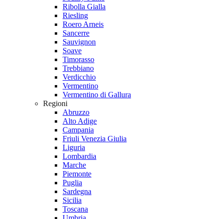
Ribolla Gialla
Riesling
Roero Arneis
Sancerre
Sauvignon
Soave
Timorasso
Trebbiano
Verdicchio
Vermentino
Vermentino di Gallura
Regioni
Abruzzo
Alto Adige
Campania
Friuli Venezia Giulia
Liguria
Lombardia
Marche
Piemonte
Puglia
Sardegna
Sicilia
Toscana
Umbria