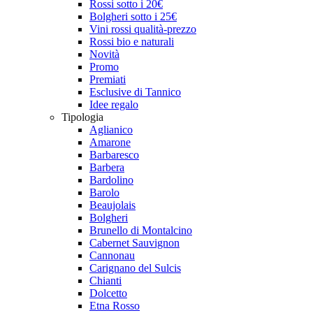
Rossi sotto i 20€
Bolgheri sotto i 25€
Vini rossi qualità-prezzo
Rossi bio e naturali
Novità
Promo
Premiati
Esclusive di Tannico
Idee regalo
Tipologia
Aglianico
Amarone
Barbaresco
Barbera
Bardolino
Barolo
Beaujolais
Bolgheri
Brunello di Montalcino
Cabernet Sauvignon
Cannonau
Carignano del Sulcis
Chianti
Dolcetto
Etna Rosso