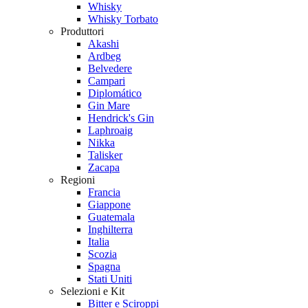
Whisky
Whisky Torbato
Produttori
Akashi
Ardbeg
Belvedere
Campari
Diplomático
Gin Mare
Hendrick's Gin
Laphroaig
Nikka
Talisker
Zacapa
Regioni
Francia
Giappone
Guatemala
Inghilterra
Italia
Scozia
Spagna
Stati Uniti
Selezioni e Kit
Bitter e Sciroppi