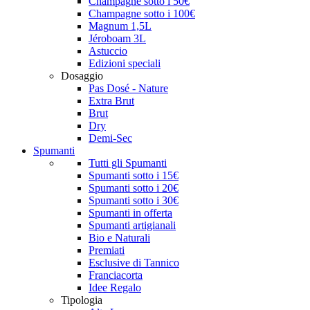
Champagne sotto i 50€
Champagne sotto i 100€
Magnum 1,5L
Jéroboam 3L
Astuccio
Edizioni speciali
Dosaggio
Pas Dosé - Nature
Extra Brut
Brut
Dry
Demi-Sec
Spumanti
Tutti gli Spumanti
Spumanti sotto i 15€
Spumanti sotto i 20€
Spumanti sotto i 30€
Spumanti in offerta
Spumanti artigianali
Bio e Naturali
Premiati
Esclusive di Tannico
Franciacorta
Idee Regalo
Tipologia