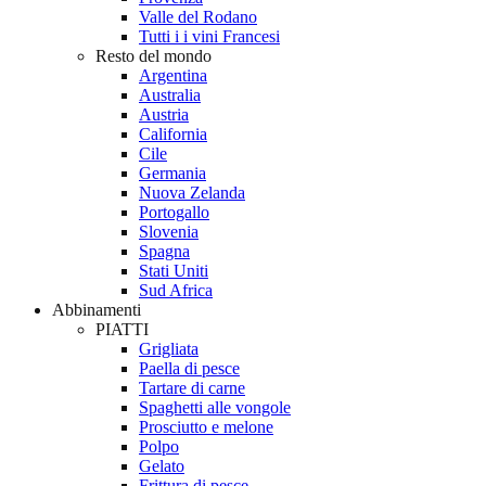
Valle del Rodano
Tutti i i vini Francesi
Resto del mondo
Argentina
Australia
Austria
California
Cile
Germania
Nuova Zelanda
Portogallo
Slovenia
Spagna
Stati Uniti
Sud Africa
Abbinamenti
PIATTI
Grigliata
Paella di pesce
Tartare di carne
Spaghetti alle vongole
Prosciutto e melone
Polpo
Gelato
Frittura di pesce