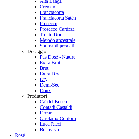
Alta Langa
Crémant
Franciacorta
Franciacorta Satèn
Prosecco
Prosecco Cartizze
Trento Doc
Metodo ancestrale
Spumanti pregiati
Dosaggio
Pas Dosé - Nature
Extra Brut
Brut
Extra Dry
Dry
Demi-Sec
Doux
Produttori
Ca' del Bosco
Contadi Castaldi
Ferrari
Girolamo Conforti
Luca Ricci
Bellavista
Rosé