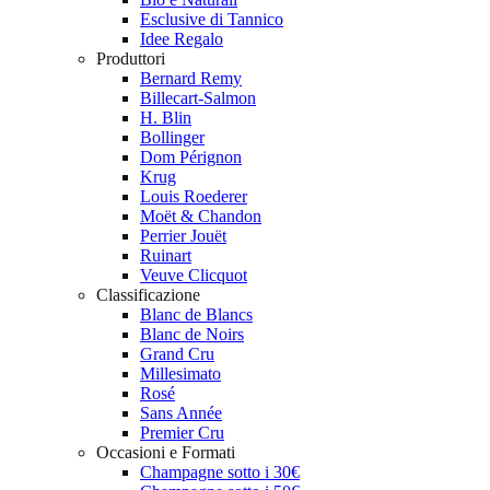
Esclusive di Tannico
Idee Regalo
Produttori
Bernard Remy
Billecart-Salmon
H. Blin
Bollinger
Dom Pérignon
Krug
Louis Roederer
Moët & Chandon
Perrier Jouët
Ruinart
Veuve Clicquot
Classificazione
Blanc de Blancs
Blanc de Noirs
Grand Cru
Millesimato
Rosé
Sans Année
Premier Cru
Occasioni e Formati
Champagne sotto i 30€