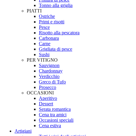
Tonno alla griglia
PIATTI
Ostriche
Primi e risotti
Pesce
Risotto alla pescatora
Carbonara
Carne
Grigliata di pesce
Sushi
PER VITIGNO
Sauvignon
Chardonnay
Verdicchio
Greco di Tufo
Prosecco
OCCASIONI
Aperitivo
Dessert
Serata romantica
Cena tra amici
Occasioni speciali
Cena estiva
Artigiani