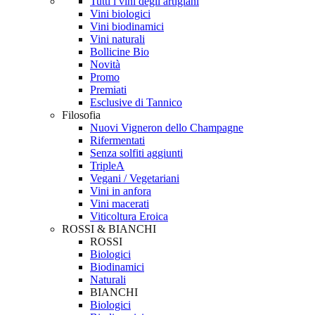
Tutti i vini degli artigiani
Vini biologici
Vini biodinamici
Vini naturali
Bollicine Bio
Novità
Promo
Premiati
Esclusive di Tannico
Filosofia
Nuovi Vigneron dello Champagne
Rifermentati
Senza solfiti aggiunti
TripleA
Vegani / Vegetariani
Vini in anfora
Vini macerati
Viticoltura Eroica
ROSSI & BIANCHI
ROSSI
Biologici
Biodinamici
Naturali
BIANCHI
Biologici