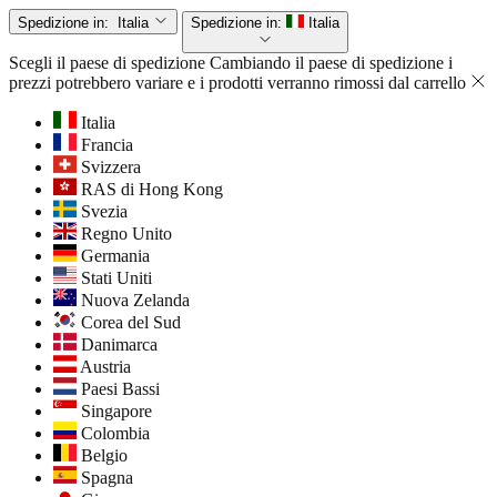
Spedizione in:
Italia
Spedizione in:
Italia
Scegli il paese di spedizione
Cambiando il paese di spedizione i
prezzi potrebbero variare e i prodotti verranno rimossi dal carrello
Italia
Francia
Svizzera
RAS di Hong Kong
Svezia
Regno Unito
Germania
Stati Uniti
Nuova Zelanda
Corea del Sud
Danimarca
Austria
Paesi Bassi
Singapore
Colombia
Belgio
Spagna