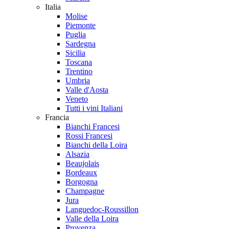
Italia
Molise
Piemonte
Puglia
Sardegna
Sicilia
Toscana
Trentino
Umbria
Valle d'Aosta
Veneto
Tutti i vini Italiani
Francia
Bianchi Francesi
Rossi Francesi
Bianchi della Loira
Alsazia
Beaujolais
Bordeaux
Borgogna
Champagne
Jura
Languedoc-Roussillon
Valle della Loira
Provenza