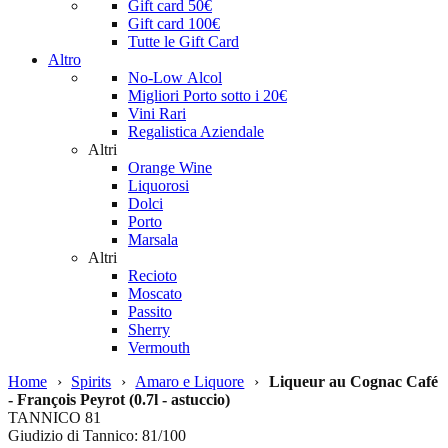
Gift card 50€
Gift card 100€
Tutte le Gift Card
Altro
No-Low Alcol
Migliori Porto sotto i 20€
Vini Rari
Regalistica Aziendale
Altri
Orange Wine
Liquorosi
Dolci
Porto
Marsala
Altri
Recioto
Moscato
Passito
Sherry
Vermouth
Home
›
Spirits
›
Amaro e Liquore
›
Liqueur au Cognac Café
- François Peyrot (0.7l - astuccio)
TANNICO
81
Giudizio di Tannico: 81/100