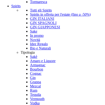
Tormaresca
Spirits
Tutti gli Spirits
Spirits in offerta per l'estate (fino a -50%)
GIN ITALIANI
GIN SPAGNOLI
GIN GIAPPONESI
Sake
In promo
Novità
Idee Regalo
Bio e Naturali
Tipologia
Sakè
Amaro e Liquore
Armagnac
Bourbon
Cognac
Gin
Grappa
Mezcal
Rum
Tequila
Vermouth
Vodka