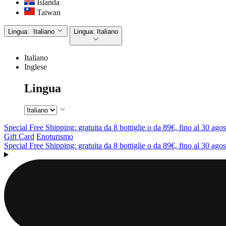
Islanda
Taiwan
Lingua:
Italiano
Lingua:
Italiano
Italiano
Inglese
Lingua
Special Free Shipping: gratuita da 8 bottiglie o da 89€, fino al 30 agos
Gift Card
Enoturismo
Special Free Shipping: gratuita da 8 bottiglie o da 89€, fino al 30 agos