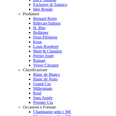
Esclusive di Tannico
Idee Regalo
Produttori
Bernard Remy
Billecart-Salmon
H. Blin
Bollinger
Dom Pérignon
Krug
Louis Roederer
Moët & Chandon
Perrier Jouët
Ruinart
Veuve Clicquot
Classificazione
Blanc de Blancs
Blanc de Noirs
Grand Cru
Millesimato
Rosé
Sans Année
Premier Cru
Occasioni e Formati
Champagne sotto i 30€