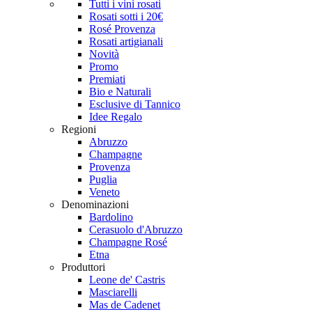
Tutti i vini rosati
Rosati sotti i 20€
Rosé Provenza
Rosati artigianali
Novità
Promo
Premiati
Bio e Naturali
Esclusive di Tannico
Idee Regalo
Regioni
Abruzzo
Champagne
Provenza
Puglia
Veneto
Denominazioni
Bardolino
Cerasuolo d'Abruzzo
Champagne Rosé
Etna
Produttori
Leone de' Castris
Masciarelli
Mas de Cadenet