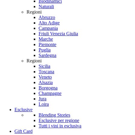
Biodinamici
Naturali
Regioni
Abruzzo
Alto Adige
Campania
Friuli Venezia Giulia
Marche
Piemonte
Puglia
Sardegna
Regioni
Sicilia
Toscana
Veneto
Alsazia
Borgogna
Champagne
Jura
Loira
Esclusive
Blending Stories
Esclusive per regione
Tutti i vini in esclusiva
Gift Card