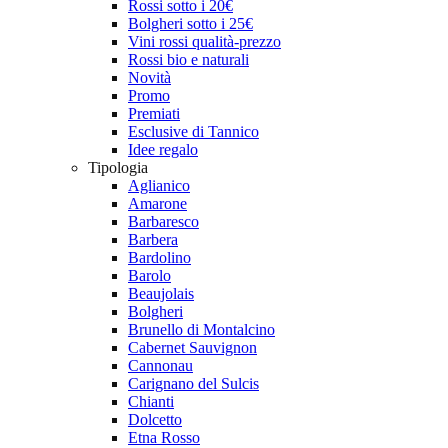
Rossi sotto i 20€
Bolgheri sotto i 25€
Vini rossi qualità-prezzo
Rossi bio e naturali
Novità
Promo
Premiati
Esclusive di Tannico
Idee regalo
Tipologia
Aglianico
Amarone
Barbaresco
Barbera
Bardolino
Barolo
Beaujolais
Bolgheri
Brunello di Montalcino
Cabernet Sauvignon
Cannonau
Carignano del Sulcis
Chianti
Dolcetto
Etna Rosso