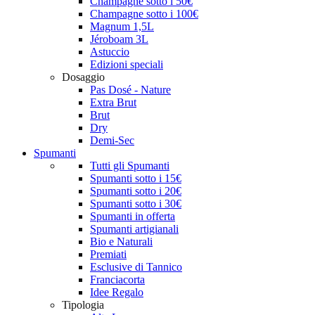
Champagne sotto i 50€
Champagne sotto i 100€
Magnum 1,5L
Jéroboam 3L
Astuccio
Edizioni speciali
Dosaggio
Pas Dosé - Nature
Extra Brut
Brut
Dry
Demi-Sec
Spumanti
Tutti gli Spumanti
Spumanti sotto i 15€
Spumanti sotto i 20€
Spumanti sotto i 30€
Spumanti in offerta
Spumanti artigianali
Bio e Naturali
Premiati
Esclusive di Tannico
Franciacorta
Idee Regalo
Tipologia