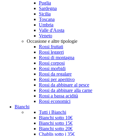
Puglia
Sardegna
Sicilia
Toscana
Umbria
Valle d'Aosta
Veneto
Occasione e altre tipologie
Rossi fruttati
Rossi leggeri
Rossi di montagna
Rossi corposi
Rossi morbidi
Rossi da regalare
Rossi per aperitivo
Rossi da abbinare al pesce
Rossi da abbinare alla carne
Rossi a bassa acidità
Rossi economici
Bianchi
Tutti i Bianchi
Bianchi sotto 10€
Bianchi sotto 15€
Bianchi sotto 20€
Chablis sotto i 35€