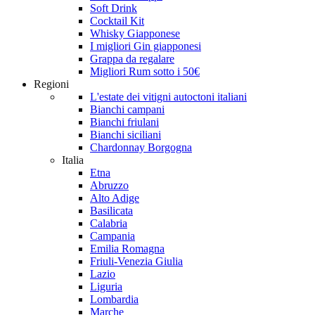
Soft Drink
Cocktail Kit
Whisky Giapponese
I migliori Gin giapponesi
Grappa da regalare
Migliori Rum sotto i 50€
Regioni
L'estate dei vitigni autoctoni italiani
Bianchi campani
Bianchi friulani
Bianchi siciliani
Chardonnay Borgogna
Italia
Etna
Abruzzo
Alto Adige
Basilicata
Calabria
Campania
Emilia Romagna
Friuli-Venezia Giulia
Lazio
Liguria
Lombardia
Marche