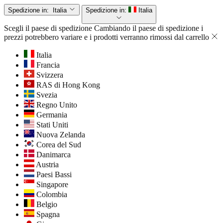
Spedizione in:
Italia
Spedizione in:
Italia
Scegli il paese di spedizione
Cambiando il paese di spedizione i
prezzi potrebbero variare e i prodotti verranno rimossi dal carrello
Italia
Francia
Svizzera
RAS di Hong Kong
Svezia
Regno Unito
Germania
Stati Uniti
Nuova Zelanda
Corea del Sud
Danimarca
Austria
Paesi Bassi
Singapore
Colombia
Belgio
Spagna