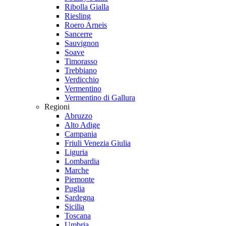
Ribolla Gialla
Riesling
Roero Arneis
Sancerre
Sauvignon
Soave
Timorasso
Trebbiano
Verdicchio
Vermentino
Vermentino di Gallura
Regioni
Abruzzo
Alto Adige
Campania
Friuli Venezia Giulia
Liguria
Lombardia
Marche
Piemonte
Puglia
Sardegna
Sicilia
Toscana
Umbria