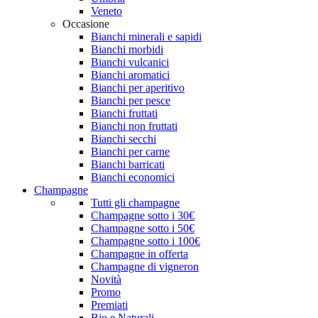
Veneto
Occasione
Bianchi minerali e sapidi
Bianchi morbidi
Bianchi vulcanici
Bianchi aromatici
Bianchi per aperitivo
Bianchi per pesce
Bianchi fruttati
Bianchi non fruttati
Bianchi secchi
Bianchi per carne
Bianchi barricati
Bianchi economici
Champagne
Tutti gli champagne
Champagne sotto i 30€
Champagne sotto i 50€
Champagne sotto i 100€
Champagne in offerta
Champagne di vigneron
Novità
Promo
Premiati
Bio e Naturali