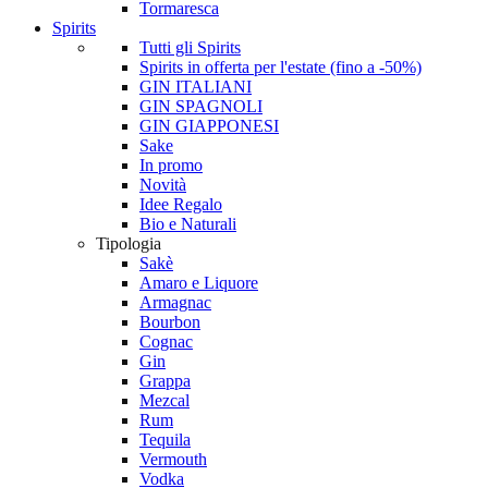
Tormaresca
Spirits
Tutti gli Spirits
Spirits in offerta per l'estate (fino a -50%)
GIN ITALIANI
GIN SPAGNOLI
GIN GIAPPONESI
Sake
In promo
Novità
Idee Regalo
Bio e Naturali
Tipologia
Sakè
Amaro e Liquore
Armagnac
Bourbon
Cognac
Gin
Grappa
Mezcal
Rum
Tequila
Vermouth
Vodka