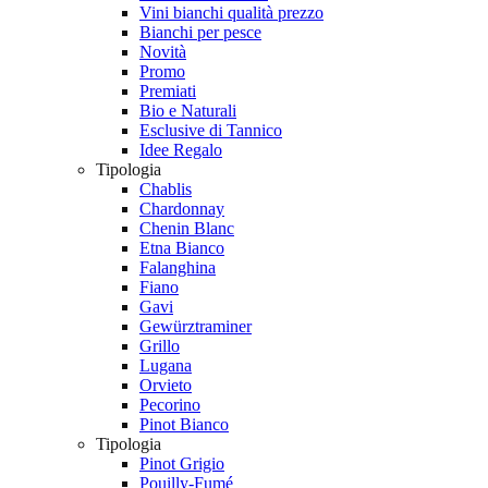
Vini bianchi qualità prezzo
Bianchi per pesce
Novità
Promo
Premiati
Bio e Naturali
Esclusive di Tannico
Idee Regalo
Tipologia
Chablis
Chardonnay
Chenin Blanc
Etna Bianco
Falanghina
Fiano
Gavi
Gewürztraminer
Grillo
Lugana
Orvieto
Pecorino
Pinot Bianco
Tipologia
Pinot Grigio
Pouilly-Fumé