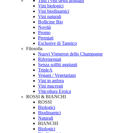
Tutti i vini degli artigiani
Vini biologici
Vini biodinamici
Vini naturali
Bollicine Bio
Novità
Promo
Premiati
Esclusive di Tannico
Filosofia
Nuovi Vigneron dello Champagne
Rifermentati
Senza solfiti aggiunti
TripleA
Vegani / Vegetariani
Vini in anfora
Vini macerati
Viticoltura Eroica
ROSSI & BIANCHI
ROSSI
Biologici
Biodinamici
Naturali
BIANCHI
Biologici