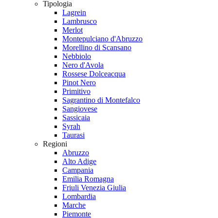
Tipologia
Lagrein
Lambrusco
Merlot
Montepulciano d'Abruzzo
Morellino di Scansano
Nebbiolo
Nero d'Avola
Rossese Dolceacqua
Pinot Nero
Primitivo
Sagrantino di Montefalco
Sangiovese
Sassicaia
Syrah
Taurasi
Regioni
Abruzzo
Alto Adige
Campania
Emilia Romagna
Friuli Venezia Giulia
Lombardia
Marche
Piemonte