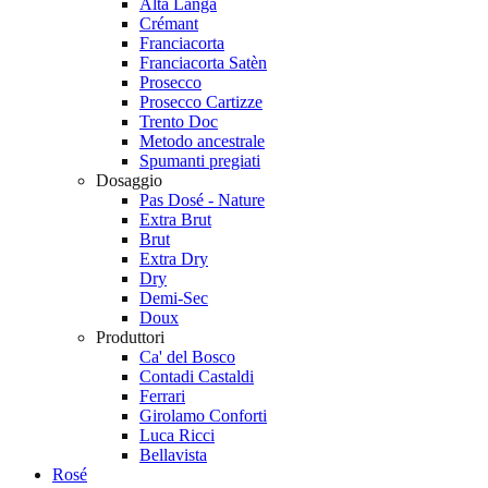
Alta Langa
Crémant
Franciacorta
Franciacorta Satèn
Prosecco
Prosecco Cartizze
Trento Doc
Metodo ancestrale
Spumanti pregiati
Dosaggio
Pas Dosé - Nature
Extra Brut
Brut
Extra Dry
Dry
Demi-Sec
Doux
Produttori
Ca' del Bosco
Contadi Castaldi
Ferrari
Girolamo Conforti
Luca Ricci
Bellavista
Rosé