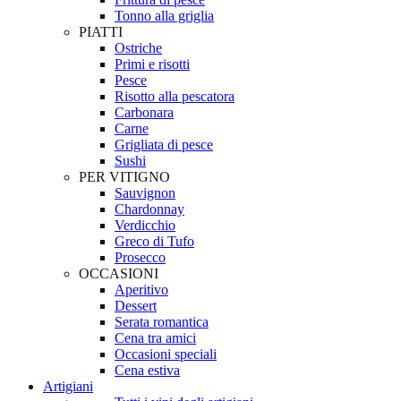
Tonno alla griglia
PIATTI
Ostriche
Primi e risotti
Pesce
Risotto alla pescatora
Carbonara
Carne
Grigliata di pesce
Sushi
PER VITIGNO
Sauvignon
Chardonnay
Verdicchio
Greco di Tufo
Prosecco
OCCASIONI
Aperitivo
Dessert
Serata romantica
Cena tra amici
Occasioni speciali
Cena estiva
Artigiani