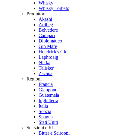
Whisky
Whisky Torbato
Produttori
Akashi
Ardbeg
Belvedere
Campari
Diplomático
Gin Mare
Hendrick's Gin
Laphroaig
Nikka
Talisker
Zacapa
Regioni
Francia
Giappone
Guatemala
Inghilterra
Italia
Scozia
Spagna
Stati Uniti
Selezioni e Kit
Bitter e Sciroppi