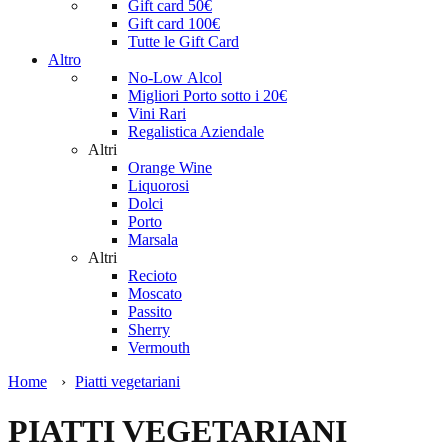
Gift card 50€
Gift card 100€
Tutte le Gift Card
Altro
No-Low Alcol
Migliori Porto sotto i 20€
Vini Rari
Regalistica Aziendale
Altri
Orange Wine
Liquorosi
Dolci
Porto
Marsala
Altri
Recioto
Moscato
Passito
Sherry
Vermouth
Home
›
Piatti vegetariani
PIATTI VEGETARIANI