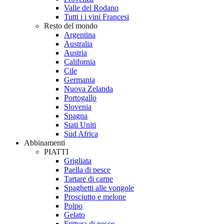
Valle del Rodano
Tutti i i vini Francesi
Resto del mondo
Argentina
Australia
Austria
California
Cile
Germania
Nuova Zelanda
Portogallo
Slovenia
Spagna
Stati Uniti
Sud Africa
Abbinamenti
PIATTI
Grigliata
Paella di pesce
Tartare di carne
Spaghetti alle vongole
Prosciutto e melone
Polpo
Gelato
Frittura di pesce