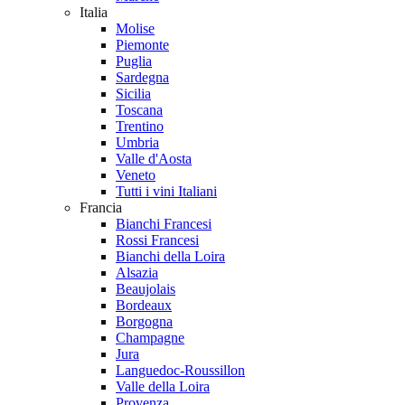
Italia
Molise
Piemonte
Puglia
Sardegna
Sicilia
Toscana
Trentino
Umbria
Valle d'Aosta
Veneto
Tutti i vini Italiani
Francia
Bianchi Francesi
Rossi Francesi
Bianchi della Loira
Alsazia
Beaujolais
Bordeaux
Borgogna
Champagne
Jura
Languedoc-Roussillon
Valle della Loira
Provenza