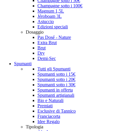
Champagne sotto i 50€
Champagne sotto i 100€
Magnum 1,5L
Jéroboam 3L
Astuccio
Edizioni speciali
Dosaggio
Pas Dosé - Nature
Extra Brut
Brut
Dry
Demi-Sec
Spumanti
Tutti gli Spumanti
Spumanti sotto i 15€
Spumanti sotto i 20€
Spumanti sotto i 30€
Spumanti in offerta
Spumanti artigianali
Bio e Naturali
Premiati
Esclusive di Tannico
Franciacorta
Idee Regalo
Tipologia