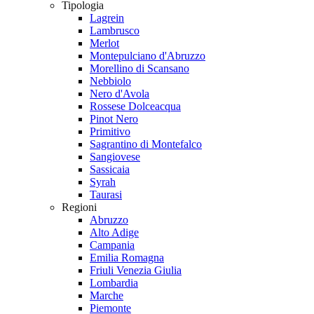
Tipologia
Lagrein
Lambrusco
Merlot
Montepulciano d'Abruzzo
Morellino di Scansano
Nebbiolo
Nero d'Avola
Rossese Dolceacqua
Pinot Nero
Primitivo
Sagrantino di Montefalco
Sangiovese
Sassicaia
Syrah
Taurasi
Regioni
Abruzzo
Alto Adige
Campania
Emilia Romagna
Friuli Venezia Giulia
Lombardia
Marche
Piemonte