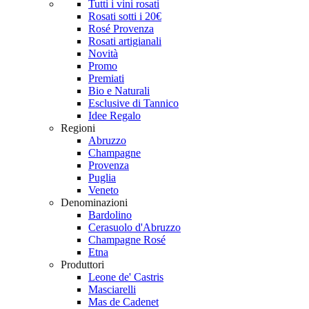
Tutti i vini rosati
Rosati sotti i 20€
Rosé Provenza
Rosati artigianali
Novità
Promo
Premiati
Bio e Naturali
Esclusive di Tannico
Idee Regalo
Regioni
Abruzzo
Champagne
Provenza
Puglia
Veneto
Denominazioni
Bardolino
Cerasuolo d'Abruzzo
Champagne Rosé
Etna
Produttori
Leone de' Castris
Masciarelli
Mas de Cadenet