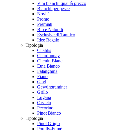
Vini bianchi qualità prezzo
Bianchi per pesce
Novità
Promo
Premiati
Bio e Naturali
Esclusive di Tannico
Idee Regalo
Tipologia
Chablis
Chardonnay
Chenin Blanc
Etna Bianco
Falanghina
Fiano
Gavi
Gewürztraminer
Grillo
Lugana
Orvieto
Pecorino
Pinot Bianco
Tipologia
Pinot Grigio
Pouilly-Fumé