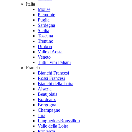
Italia
Molise
Piemonte
Puglia
Sardegna
Sicilia
Toscana
Trentino
Umbria
Valle d'Aosta
Veneto
Tutti i vini Italiani
Francia
Bianchi Francesi
Rossi Francesi
Bianchi della Loira
Alsazia
Beaujolais
Bordeaux
Borgogna
Champagne
Jura
Languedoc-Roussillon
Valle della Loira
Provenza