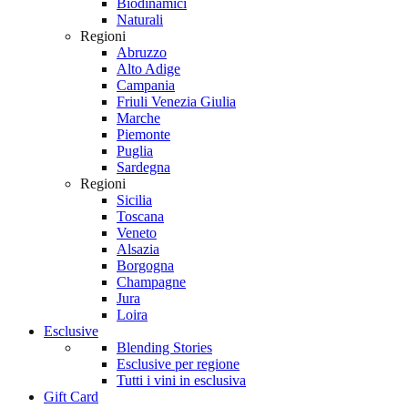
Biodinamici
Naturali
Regioni
Abruzzo
Alto Adige
Campania
Friuli Venezia Giulia
Marche
Piemonte
Puglia
Sardegna
Regioni
Sicilia
Toscana
Veneto
Alsazia
Borgogna
Champagne
Jura
Loira
Esclusive
Blending Stories
Esclusive per regione
Tutti i vini in esclusiva
Gift Card