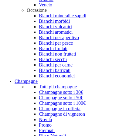
Veneto
Occasione
Bianchi minerali e sapidi
Bianchi morbidi
Bianchi vulcanici
Bianchi aromatici
Bianchi per aperitivo
Bianchi per pesce
Bianchi fruttati
Bianchi non fruttati
Bianchi secchi
Bianchi per carne
Bianchi barricati
Bianchi economici
Champagne
Tutti gli champagne
Champagne sotto i 30€
Champagne sotto i 50€
Champagne sotto i 100€
Champagne in offerta
Champagne di vigneron
Novità
Promo
Premiati
Bio e Naturali