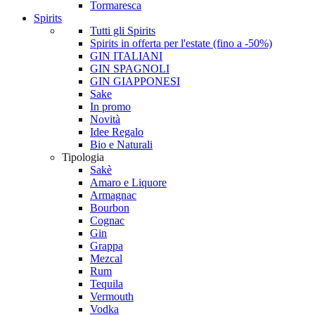
Tormaresca
Spirits
Tutti gli Spirits
Spirits in offerta per l'estate (fino a -50%)
GIN ITALIANI
GIN SPAGNOLI
GIN GIAPPONESI
Sake
In promo
Novità
Idee Regalo
Bio e Naturali
Tipologia
Sakè
Amaro e Liquore
Armagnac
Bourbon
Cognac
Gin
Grappa
Mezcal
Rum
Tequila
Vermouth
Vodka