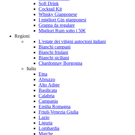
Soft Drink
Cocktail Kit
Whisky Giapponese
I migliori Gin giapponesi
Grappa da regalare
Migliori Rum sotto i 50€
Regioni
L'estate dei vitigni autoctoni italiani
Bianchi campani
Bianchi friulani
Bianchi siciliani
Chardonnay Borgogna
Italia
Etna
Abruzzo
Alto Adige
Basilicata
Calabria
Campania
Emilia Romagna
Friuli-Venezia Giulia
Lazio
Liguria
Lombardia
Marche