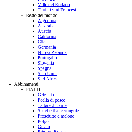
Valle del Rodano
Tutti i i vini Francesi
Resto del mondo
Argentina
Australia
Austria
California
Cile
Germania
Nuova Zelanda
Portogallo
Slovenia
Spagna
Stati Uniti
Sud Africa
Abbinamenti
PIATTI
Grigliata
Paella di pesce
Tartare di carne
Spaghetti alle vongole
Prosciutto e melone
Polpo
Gelato
Frittura di pesce