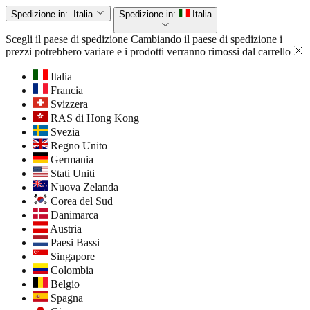
Spedizione in:
Italia
Spedizione in:
Italia
Scegli il paese di spedizione
Cambiando il paese di spedizione i
prezzi potrebbero variare e i prodotti verranno rimossi dal carrello
Italia
Francia
Svizzera
RAS di Hong Kong
Svezia
Regno Unito
Germania
Stati Uniti
Nuova Zelanda
Corea del Sud
Danimarca
Austria
Paesi Bassi
Singapore
Colombia
Belgio
Spagna