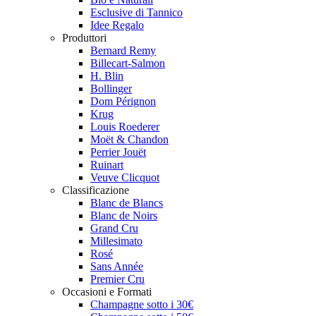
Esclusive di Tannico
Idee Regalo
Produttori
Bernard Remy
Billecart-Salmon
H. Blin
Bollinger
Dom Pérignon
Krug
Louis Roederer
Moët & Chandon
Perrier Jouët
Ruinart
Veuve Clicquot
Classificazione
Blanc de Blancs
Blanc de Noirs
Grand Cru
Millesimato
Rosé
Sans Année
Premier Cru
Occasioni e Formati
Champagne sotto i 30€