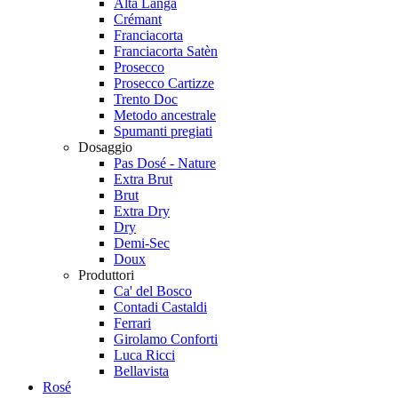
Alta Langa
Crémant
Franciacorta
Franciacorta Satèn
Prosecco
Prosecco Cartizze
Trento Doc
Metodo ancestrale
Spumanti pregiati
Dosaggio
Pas Dosé - Nature
Extra Brut
Brut
Extra Dry
Dry
Demi-Sec
Doux
Produttori
Ca' del Bosco
Contadi Castaldi
Ferrari
Girolamo Conforti
Luca Ricci
Bellavista
Rosé