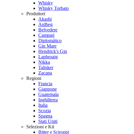
Whisky
Whisky Torbato
Produttori
Akashi
Ardbeg
Belvedere
Campari
Diplomático
Gin Mare
Hendrick's Gin
Laphroaig
Nikka
Talisker
Zacapa
Regioni
Francia
Giappone
Guatemala
Inghilterra
Italia
Scozia
Spagna
Stati Uniti
Selezioni e Kit
Bitter e Sciroppi