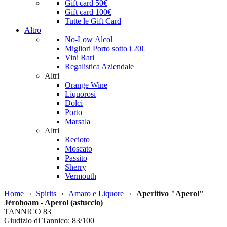
Gift card 50€
Gift card 100€
Tutte le Gift Card
Altro
No-Low Alcol
Migliori Porto sotto i 20€
Vini Rari
Regalistica Aziendale
Altri
Orange Wine
Liquorosi
Dolci
Porto
Marsala
Altri
Recioto
Moscato
Passito
Sherry
Vermouth
Home
›
Spirits
›
Amaro e Liquore
›
Aperitivo "Aperol"
Jéroboam - Aperol (astuccio)
TANNICO
83
Giudizio di Tannico: 83/100