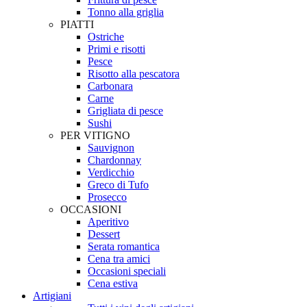
Tonno alla griglia
PIATTI
Ostriche
Primi e risotti
Pesce
Risotto alla pescatora
Carbonara
Carne
Grigliata di pesce
Sushi
PER VITIGNO
Sauvignon
Chardonnay
Verdicchio
Greco di Tufo
Prosecco
OCCASIONI
Aperitivo
Dessert
Serata romantica
Cena tra amici
Occasioni speciali
Cena estiva
Artigiani