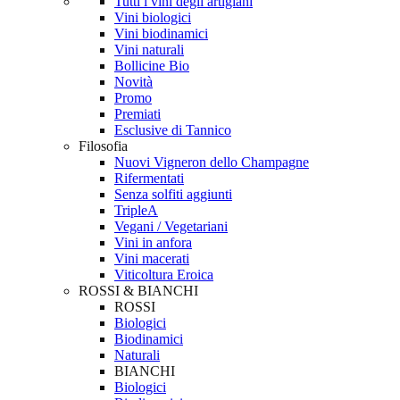
Tutti i vini degli artigiani
Vini biologici
Vini biodinamici
Vini naturali
Bollicine Bio
Novità
Promo
Premiati
Esclusive di Tannico
Filosofia
Nuovi Vigneron dello Champagne
Rifermentati
Senza solfiti aggiunti
TripleA
Vegani / Vegetariani
Vini in anfora
Vini macerati
Viticoltura Eroica
ROSSI & BIANCHI
ROSSI
Biologici
Biodinamici
Naturali
BIANCHI
Biologici