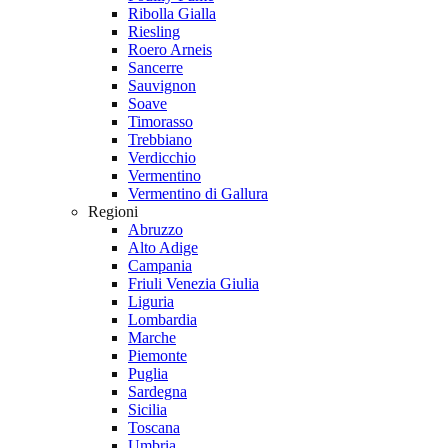
Ribolla Gialla
Riesling
Roero Arneis
Sancerre
Sauvignon
Soave
Timorasso
Trebbiano
Verdicchio
Vermentino
Vermentino di Gallura
Regioni
Abruzzo
Alto Adige
Campania
Friuli Venezia Giulia
Liguria
Lombardia
Marche
Piemonte
Puglia
Sardegna
Sicilia
Toscana
Umbria