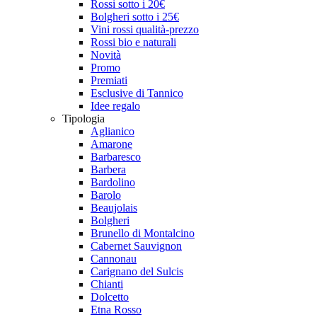
Rossi sotto i 20€
Bolgheri sotto i 25€
Vini rossi qualità-prezzo
Rossi bio e naturali
Novità
Promo
Premiati
Esclusive di Tannico
Idee regalo
Tipologia
Aglianico
Amarone
Barbaresco
Barbera
Bardolino
Barolo
Beaujolais
Bolgheri
Brunello di Montalcino
Cabernet Sauvignon
Cannonau
Carignano del Sulcis
Chianti
Dolcetto
Etna Rosso