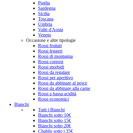
Puglia
Sardegna
Sicilia
Toscana
Umbria
Valle d'Aosta
Veneto
Occasione e altre tipologie
Rossi fruttati
Rossi leggeri
Rossi di montagna
Rossi corposi
Rossi morbidi
Rossi da regalare
Rossi per aperitivo
Rossi da abbinare al pesce
Rossi da abbinare alla carne
Rossi a bassa acidità
Rossi economici
Bianchi
Tutti i Bianchi
Bianchi sotto 10€
Bianchi sotto 15€
Bianchi sotto 20€
Chablis sotto i 35€