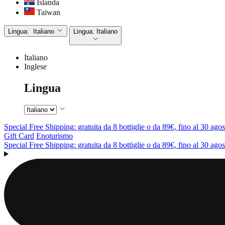
Islanda
Taiwan
Lingua:
Italiano
Lingua:
Italiano
Italiano
Inglese
Lingua
Special Free Shipping: gratuita da 8 bottiglie o da 89€, fino al 30 agos
Gift Card
Enoturismo
Special Free Shipping: gratuita da 8 bottiglie o da 89€, fino al 30 agos