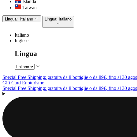
Islanda
Taiwan
Lingua:
Italiano
Lingua:
Italiano
Italiano
Inglese
Lingua
Special Free Shipping: gratuita da 8 bottiglie o da 89€, fino al 30 agos
Gift Card
Enoturismo
Special Free Shipping: gratuita da 8 bottiglie o da 89€, fino al 30 agos