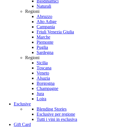
Biodinamici
Naturali
Regioni
Abruzzo
Alto Adige
Campania
Friuli Venezia Giulia
Marche
Piemonte
Puglia
Sardegna
Regioni
Sicilia
Toscana
Veneto
Alsazia
Borgogna
Champagne
Jura
Loira
Esclusive
Blending Stories
Esclusive per regione
Tutti i vini in esclusiva
Gift Card