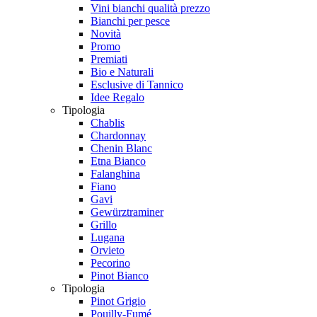
Vini bianchi qualità prezzo
Bianchi per pesce
Novità
Promo
Premiati
Bio e Naturali
Esclusive di Tannico
Idee Regalo
Tipologia
Chablis
Chardonnay
Chenin Blanc
Etna Bianco
Falanghina
Fiano
Gavi
Gewürztraminer
Grillo
Lugana
Orvieto
Pecorino
Pinot Bianco
Tipologia
Pinot Grigio
Pouilly-Fumé