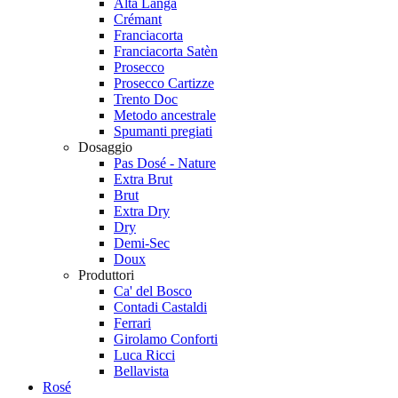
Alta Langa
Crémant
Franciacorta
Franciacorta Satèn
Prosecco
Prosecco Cartizze
Trento Doc
Metodo ancestrale
Spumanti pregiati
Dosaggio
Pas Dosé - Nature
Extra Brut
Brut
Extra Dry
Dry
Demi-Sec
Doux
Produttori
Ca' del Bosco
Contadi Castaldi
Ferrari
Girolamo Conforti
Luca Ricci
Bellavista
Rosé