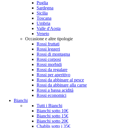
Puglia
Sardegna
Sicilia
Toscana
Umbria
Valle d'Aosta
Veneto
Occasione e altre tipologie
Rossi fruttati
Rossi leggeri
Rossi di montagna
Rossi corposi
Rossi morbidi
Rossi da regalare
Rossi per aperitivo
Rossi da abbinare al pesce
Rossi da abbinare alla carne
Rossi a bassa acidità
Rossi economici
Bianchi
Tutti i Bianchi
Bianchi sotto 10€
Bianchi sotto 15€
Bianchi sotto 20€
Chablis sotto i 35€