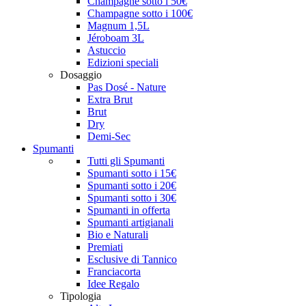
Champagne sotto i 50€
Champagne sotto i 100€
Magnum 1,5L
Jéroboam 3L
Astuccio
Edizioni speciali
Dosaggio
Pas Dosé - Nature
Extra Brut
Brut
Dry
Demi-Sec
Spumanti
Tutti gli Spumanti
Spumanti sotto i 15€
Spumanti sotto i 20€
Spumanti sotto i 30€
Spumanti in offerta
Spumanti artigianali
Bio e Naturali
Premiati
Esclusive di Tannico
Franciacorta
Idee Regalo
Tipologia