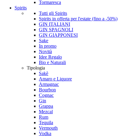
Tormaresca
Spirits
Tutti gli Spirits
Spirits in offerta per l'estate (fino a -50%)
GIN ITALIANI
GIN SPAGNOLI
GIN GIAPPONESI
Sake
In promo
Novità
Idee Regalo
Bio e Naturali
Tipologia
Sakè
Amaro e Liquore
Armagnac
Bourbon
Cognac
Gin
Grappa
Mezcal
Rum
Tequila
Vermouth
Vodka