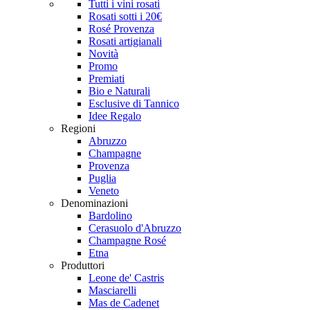
Tutti i vini rosati
Rosati sotti i 20€
Rosé Provenza
Rosati artigianali
Novità
Promo
Premiati
Bio e Naturali
Esclusive di Tannico
Idee Regalo
Regioni
Abruzzo
Champagne
Provenza
Puglia
Veneto
Denominazioni
Bardolino
Cerasuolo d'Abruzzo
Champagne Rosé
Etna
Produttori
Leone de' Castris
Masciarelli
Mas de Cadenet