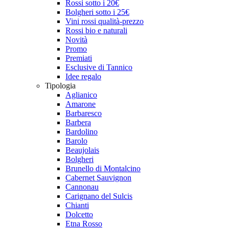
Rossi sotto i 20€
Bolgheri sotto i 25€
Vini rossi qualità-prezzo
Rossi bio e naturali
Novità
Promo
Premiati
Esclusive di Tannico
Idee regalo
Tipologia
Aglianico
Amarone
Barbaresco
Barbera
Bardolino
Barolo
Beaujolais
Bolgheri
Brunello di Montalcino
Cabernet Sauvignon
Cannonau
Carignano del Sulcis
Chianti
Dolcetto
Etna Rosso