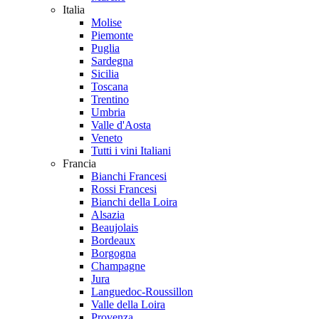
Italia
Molise
Piemonte
Puglia
Sardegna
Sicilia
Toscana
Trentino
Umbria
Valle d'Aosta
Veneto
Tutti i vini Italiani
Francia
Bianchi Francesi
Rossi Francesi
Bianchi della Loira
Alsazia
Beaujolais
Bordeaux
Borgogna
Champagne
Jura
Languedoc-Roussillon
Valle della Loira
Provenza