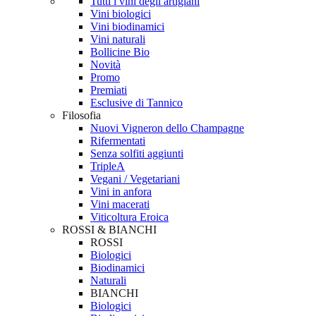
Tutti i vini degli artigiani
Vini biologici
Vini biodinamici
Vini naturali
Bollicine Bio
Novità
Promo
Premiati
Esclusive di Tannico
Filosofia
Nuovi Vigneron dello Champagne
Rifermentati
Senza solfiti aggiunti
TripleA
Vegani / Vegetariani
Vini in anfora
Vini macerati
Viticoltura Eroica
ROSSI & BIANCHI
ROSSI
Biologici
Biodinamici
Naturali
BIANCHI
Biologici