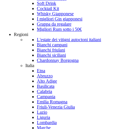
Soft Drink
Cocktail Kit
Whisky Giapponese
I migliori Gin giapponesi
Grappa da regalare
Migliori Rum sotto i 50€
Regioni
L'estate dei vitigni autoctoni italiani
Bianchi campani
Bianchi friulani
Bianchi siciliani
Chardonnay Borgogna
Italia
Etna
Abruzzo
Alto Adige
Basilicata
Calabria
Campania
Emilia Romagna
Friuli-Venezia Giulia
Lazio
Liguria
Lombardia
Marche