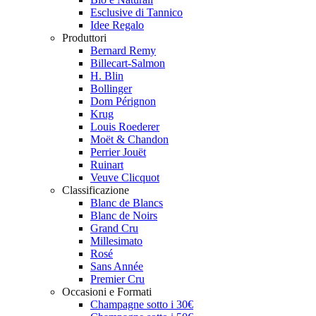
Esclusive di Tannico
Idee Regalo
Produttori
Bernard Remy
Billecart-Salmon
H. Blin
Bollinger
Dom Pérignon
Krug
Louis Roederer
Moët & Chandon
Perrier Jouët
Ruinart
Veuve Clicquot
Classificazione
Blanc de Blancs
Blanc de Noirs
Grand Cru
Millesimato
Rosé
Sans Année
Premier Cru
Occasioni e Formati
Champagne sotto i 30€