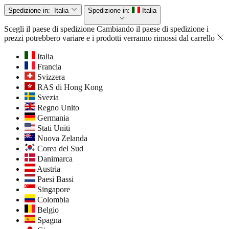
Spedizione in:
Italia
Spedizione in:
Italia
Scegli il paese di spedizione
Cambiando il paese di spedizione i
prezzi potrebbero variare e i prodotti verranno rimossi dal carrello
Italia
Francia
Svizzera
RAS di Hong Kong
Svezia
Regno Unito
Germania
Stati Uniti
Nuova Zelanda
Corea del Sud
Danimarca
Austria
Paesi Bassi
Singapore
Colombia
Belgio
Spagna