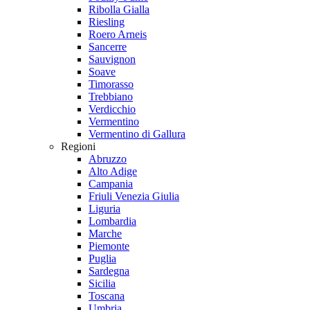
Ribolla Gialla
Riesling
Roero Arneis
Sancerre
Sauvignon
Soave
Timorasso
Trebbiano
Verdicchio
Vermentino
Vermentino di Gallura
Regioni
Abruzzo
Alto Adige
Campania
Friuli Venezia Giulia
Liguria
Lombardia
Marche
Piemonte
Puglia
Sardegna
Sicilia
Toscana
Umbria