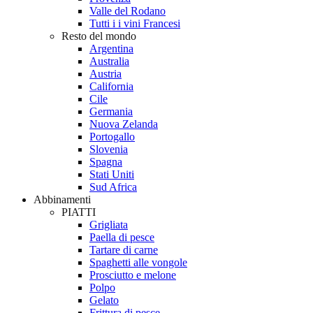
Valle del Rodano
Tutti i i vini Francesi
Resto del mondo
Argentina
Australia
Austria
California
Cile
Germania
Nuova Zelanda
Portogallo
Slovenia
Spagna
Stati Uniti
Sud Africa
Abbinamenti
PIATTI
Grigliata
Paella di pesce
Tartare di carne
Spaghetti alle vongole
Prosciutto e melone
Polpo
Gelato
Frittura di pesce