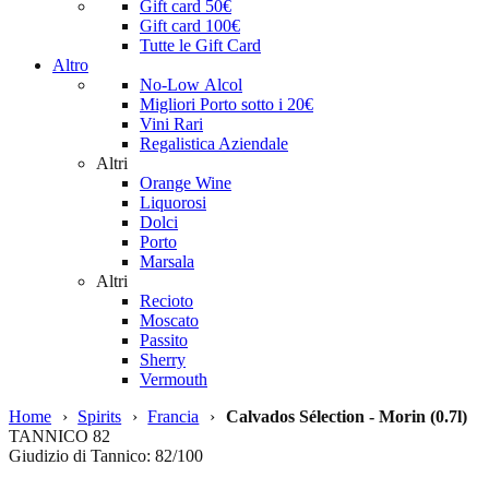
Gift card 50€
Gift card 100€
Tutte le Gift Card
Altro
No-Low Alcol
Migliori Porto sotto i 20€
Vini Rari
Regalistica Aziendale
Altri
Orange Wine
Liquorosi
Dolci
Porto
Marsala
Altri
Recioto
Moscato
Passito
Sherry
Vermouth
Home
›
Spirits
›
Francia
›
Calvados Sélection - Morin (0.7l)
TANNICO
82
Giudizio di Tannico: 82/100