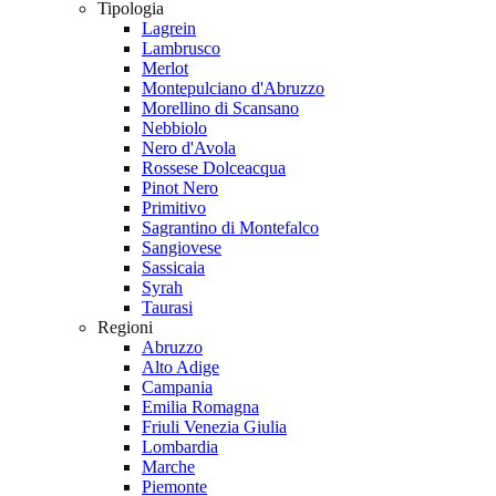
Tipologia
Lagrein
Lambrusco
Merlot
Montepulciano d'Abruzzo
Morellino di Scansano
Nebbiolo
Nero d'Avola
Rossese Dolceacqua
Pinot Nero
Primitivo
Sagrantino di Montefalco
Sangiovese
Sassicaia
Syrah
Taurasi
Regioni
Abruzzo
Alto Adige
Campania
Emilia Romagna
Friuli Venezia Giulia
Lombardia
Marche
Piemonte