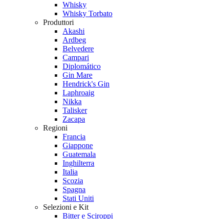
Whisky
Whisky Torbato
Produttori
Akashi
Ardbeg
Belvedere
Campari
Diplomático
Gin Mare
Hendrick's Gin
Laphroaig
Nikka
Talisker
Zacapa
Regioni
Francia
Giappone
Guatemala
Inghilterra
Italia
Scozia
Spagna
Stati Uniti
Selezioni e Kit
Bitter e Sciroppi