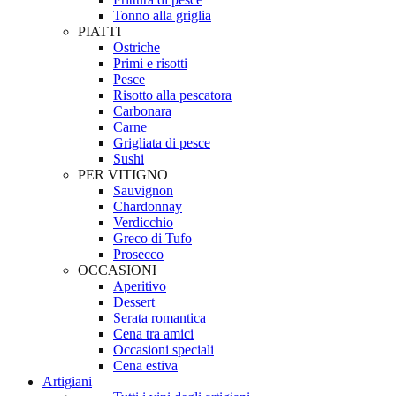
Tonno alla griglia
PIATTI
Ostriche
Primi e risotti
Pesce
Risotto alla pescatora
Carbonara
Carne
Grigliata di pesce
Sushi
PER VITIGNO
Sauvignon
Chardonnay
Verdicchio
Greco di Tufo
Prosecco
OCCASIONI
Aperitivo
Dessert
Serata romantica
Cena tra amici
Occasioni speciali
Cena estiva
Artigiani