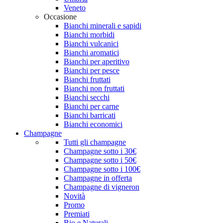
Veneto
Occasione
Bianchi minerali e sapidi
Bianchi morbidi
Bianchi vulcanici
Bianchi aromatici
Bianchi per aperitivo
Bianchi per pesce
Bianchi fruttati
Bianchi non fruttati
Bianchi secchi
Bianchi per carne
Bianchi barricati
Bianchi economici
Champagne
Tutti gli champagne
Champagne sotto i 30€
Champagne sotto i 50€
Champagne sotto i 100€
Champagne in offerta
Champagne di vigneron
Novità
Promo
Premiati
Bio e Naturali