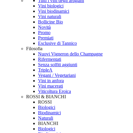
Tutti i vini degli artigiani
Vini biologici
Vini biodinamici
Vini naturali
Bollicine Bio
Novità
Promo
Premiati
Esclusive di Tannico
Filosofia
Nuovi Vigneron dello Champagne
Rifermentati
Senza solfiti aggiunti
TripleA
Vegani / Vegetariani
Vini in anfora
Vini macerati
Viticoltura Eroica
ROSSI & BIANCHI
ROSSI
Biologici
Biodinamici
Naturali
BIANCHI
Biologici