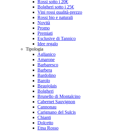
Rossi sotto i 20€
Bolgheri sotto i 25€
Vini rossi qualità-prezzo
Rossi bio e naturali
Novità
Promo
Premiati
Esclusive di Tannico
Idee regalo
Tipologia
Aglianico
Amarone
Barbaresco
Barbera
Bardolino
Barolo
Beaujolais
Bolgheri
Brunello di Montalcino
Cabernet Sauvignon
Cannonau
Carignano del Sulcis
Chianti
Dolcetto
Etna Rosso