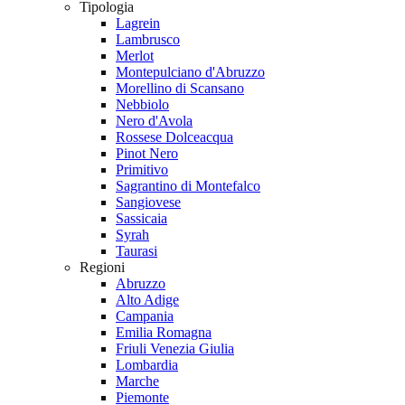
Tipologia
Lagrein
Lambrusco
Merlot
Montepulciano d'Abruzzo
Morellino di Scansano
Nebbiolo
Nero d'Avola
Rossese Dolceacqua
Pinot Nero
Primitivo
Sagrantino di Montefalco
Sangiovese
Sassicaia
Syrah
Taurasi
Regioni
Abruzzo
Alto Adige
Campania
Emilia Romagna
Friuli Venezia Giulia
Lombardia
Marche
Piemonte