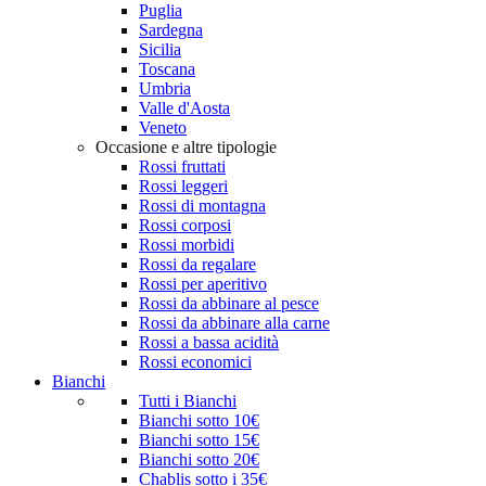
Puglia
Sardegna
Sicilia
Toscana
Umbria
Valle d'Aosta
Veneto
Occasione e altre tipologie
Rossi fruttati
Rossi leggeri
Rossi di montagna
Rossi corposi
Rossi morbidi
Rossi da regalare
Rossi per aperitivo
Rossi da abbinare al pesce
Rossi da abbinare alla carne
Rossi a bassa acidità
Rossi economici
Bianchi
Tutti i Bianchi
Bianchi sotto 10€
Bianchi sotto 15€
Bianchi sotto 20€
Chablis sotto i 35€