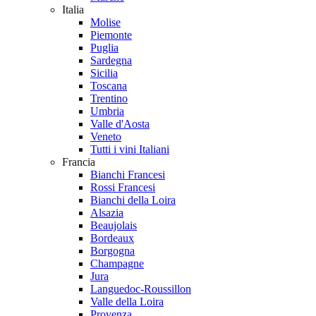
Italia
Molise
Piemonte
Puglia
Sardegna
Sicilia
Toscana
Trentino
Umbria
Valle d'Aosta
Veneto
Tutti i vini Italiani
Francia
Bianchi Francesi
Rossi Francesi
Bianchi della Loira
Alsazia
Beaujolais
Bordeaux
Borgogna
Champagne
Jura
Languedoc-Roussillon
Valle della Loira
Provenza