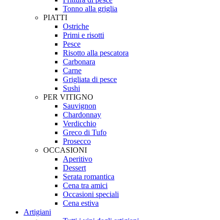
Tonno alla griglia
PIATTI
Ostriche
Primi e risotti
Pesce
Risotto alla pescatora
Carbonara
Carne
Grigliata di pesce
Sushi
PER VITIGNO
Sauvignon
Chardonnay
Verdicchio
Greco di Tufo
Prosecco
OCCASIONI
Aperitivo
Dessert
Serata romantica
Cena tra amici
Occasioni speciali
Cena estiva
Artigiani