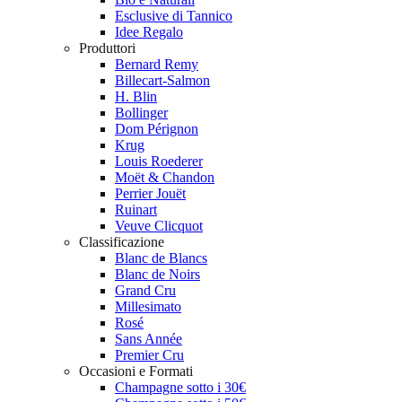
Esclusive di Tannico
Idee Regalo
Produttori
Bernard Remy
Billecart-Salmon
H. Blin
Bollinger
Dom Pérignon
Krug
Louis Roederer
Moët & Chandon
Perrier Jouët
Ruinart
Veuve Clicquot
Classificazione
Blanc de Blancs
Blanc de Noirs
Grand Cru
Millesimato
Rosé
Sans Année
Premier Cru
Occasioni e Formati
Champagne sotto i 30€