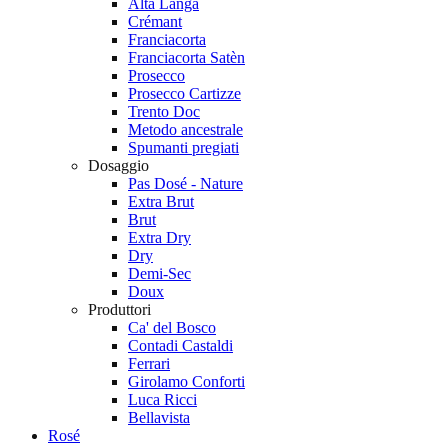
Alta Langa
Crémant
Franciacorta
Franciacorta Satèn
Prosecco
Prosecco Cartizze
Trento Doc
Metodo ancestrale
Spumanti pregiati
Dosaggio
Pas Dosé - Nature
Extra Brut
Brut
Extra Dry
Dry
Demi-Sec
Doux
Produttori
Ca' del Bosco
Contadi Castaldi
Ferrari
Girolamo Conforti
Luca Ricci
Bellavista
Rosé