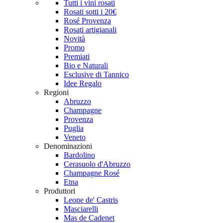
Tutti i vini rosati
Rosati sotti i 20€
Rosé Provenza
Rosati artigianali
Novità
Promo
Premiati
Bio e Naturali
Esclusive di Tannico
Idee Regalo
Regioni
Abruzzo
Champagne
Provenza
Puglia
Veneto
Denominazioni
Bardolino
Cerasuolo d'Abruzzo
Champagne Rosé
Etna
Produttori
Leone de' Castris
Masciarelli
Mas de Cadenet