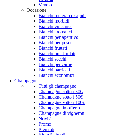
Veneto
Occasione
Bianchi minerali e sapidi
Bianchi morbidi
Bianchi vulcanici
Bianchi aromatici
Bianchi per aperitivo
Bianchi per pesce
Bianchi fruttati
Bianchi non fruttati
Bianchi secchi
Bianchi per carne
Bianchi barricati
Bianchi economici
Champagne
Tutti gli champagne
Champagne sotto i 30€
Champagne sotto i 50€
Champagne sotto i 100€
Champagne in offerta
Champagne di vigneron
Novità
Promo
Premiati
Bio e Naturali