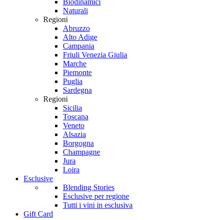
Biodinamici
Naturali
Regioni
Abruzzo
Alto Adige
Campania
Friuli Venezia Giulia
Marche
Piemonte
Puglia
Sardegna
Regioni
Sicilia
Toscana
Veneto
Alsazia
Borgogna
Champagne
Jura
Loira
Esclusive
Blending Stories
Esclusive per regione
Tutti i vini in esclusiva
Gift Card