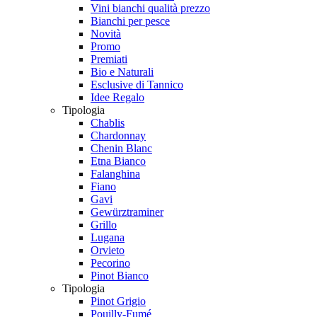
Vini bianchi qualità prezzo
Bianchi per pesce
Novità
Promo
Premiati
Bio e Naturali
Esclusive di Tannico
Idee Regalo
Tipologia
Chablis
Chardonnay
Chenin Blanc
Etna Bianco
Falanghina
Fiano
Gavi
Gewürztraminer
Grillo
Lugana
Orvieto
Pecorino
Pinot Bianco
Tipologia
Pinot Grigio
Pouilly-Fumé