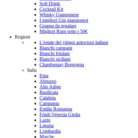
Soft Drink
Cocktail Kit
Whisky Giapponese
I migliori Gin giapponesi
Grappa da regalare
Migliori Rum sotto i 50€
Regioni
L'estate dei vitigni autoctoni italiani
Bianchi campani
Bianchi friulani
Bianchi siciliani
Chardonnay Borgogna
Italia
Etna
Abruzzo
Alto Adige
Basilicata
Calabria
Campania
Emilia Romagna
Friuli-Venezia Giulia
Lazio
Liguria
Lombardia
Marche