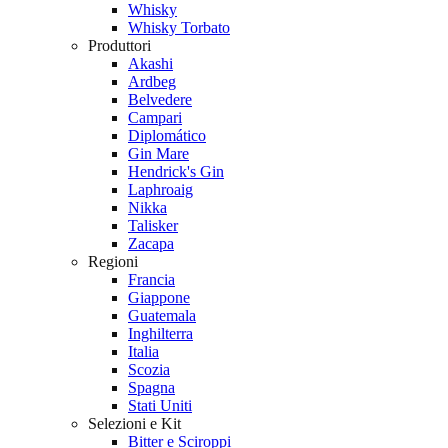
Whisky
Whisky Torbato
Produttori
Akashi
Ardbeg
Belvedere
Campari
Diplomático
Gin Mare
Hendrick's Gin
Laphroaig
Nikka
Talisker
Zacapa
Regioni
Francia
Giappone
Guatemala
Inghilterra
Italia
Scozia
Spagna
Stati Uniti
Selezioni e Kit
Bitter e Sciroppi