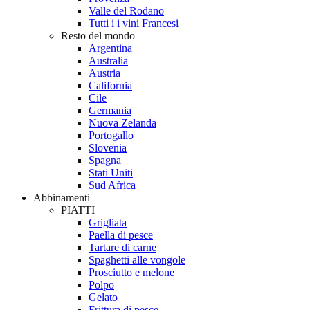
Valle del Rodano
Tutti i i vini Francesi
Resto del mondo
Argentina
Australia
Austria
California
Cile
Germania
Nuova Zelanda
Portogallo
Slovenia
Spagna
Stati Uniti
Sud Africa
Abbinamenti
PIATTI
Grigliata
Paella di pesce
Tartare di carne
Spaghetti alle vongole
Prosciutto e melone
Polpo
Gelato
Frittura di pesce