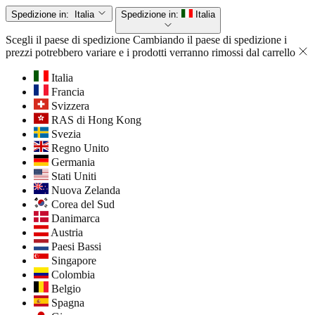
Spedizione in:
Italia
Spedizione in:
Italia
Scegli il paese di spedizione
Cambiando il paese di spedizione i
prezzi potrebbero variare e i prodotti verranno rimossi dal carrello
Italia
Francia
Svizzera
RAS di Hong Kong
Svezia
Regno Unito
Germania
Stati Uniti
Nuova Zelanda
Corea del Sud
Danimarca
Austria
Paesi Bassi
Singapore
Colombia
Belgio
Spagna