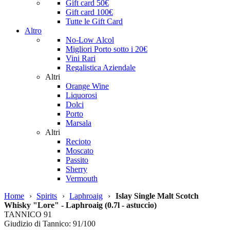
Gift card 50€
Gift card 100€
Tutte le Gift Card
Altro
No-Low Alcol
Migliori Porto sotto i 20€
Vini Rari
Regalistica Aziendale
Altri
Orange Wine
Liquorosi
Dolci
Porto
Marsala
Altri
Recioto
Moscato
Passito
Sherry
Vermouth
Home
›
Spirits
›
Laphroaig
›
Islay Single Malt Scotch
Whisky "Lore" - Laphroaig (0.7l - astuccio)
TANNICO
91
Giudizio di Tannico: 91/100