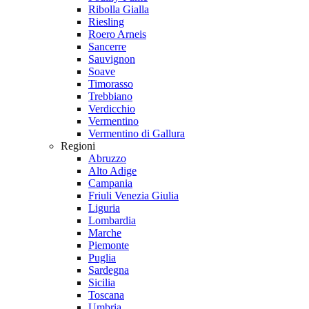
Ribolla Gialla
Riesling
Roero Arneis
Sancerre
Sauvignon
Soave
Timorasso
Trebbiano
Verdicchio
Vermentino
Vermentino di Gallura
Regioni
Abruzzo
Alto Adige
Campania
Friuli Venezia Giulia
Liguria
Lombardia
Marche
Piemonte
Puglia
Sardegna
Sicilia
Toscana
Umbria