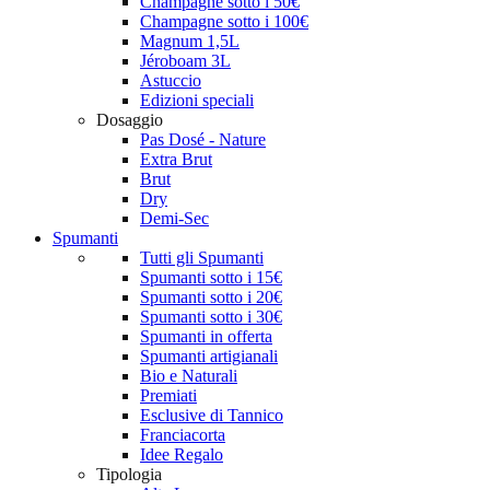
Champagne sotto i 50€
Champagne sotto i 100€
Magnum 1,5L
Jéroboam 3L
Astuccio
Edizioni speciali
Dosaggio
Pas Dosé - Nature
Extra Brut
Brut
Dry
Demi-Sec
Spumanti
Tutti gli Spumanti
Spumanti sotto i 15€
Spumanti sotto i 20€
Spumanti sotto i 30€
Spumanti in offerta
Spumanti artigianali
Bio e Naturali
Premiati
Esclusive di Tannico
Franciacorta
Idee Regalo
Tipologia