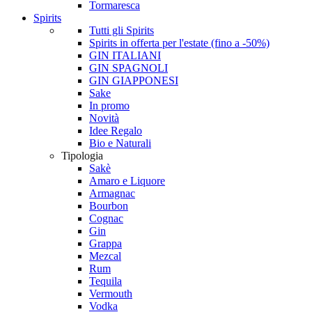
Tormaresca
Spirits
Tutti gli Spirits
Spirits in offerta per l'estate (fino a -50%)
GIN ITALIANI
GIN SPAGNOLI
GIN GIAPPONESI
Sake
In promo
Novità
Idee Regalo
Bio e Naturali
Tipologia
Sakè
Amaro e Liquore
Armagnac
Bourbon
Cognac
Gin
Grappa
Mezcal
Rum
Tequila
Vermouth
Vodka