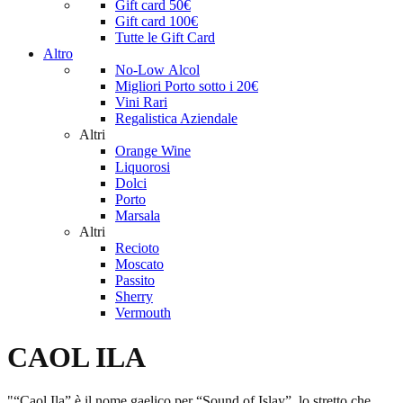
Gift card 50€
Gift card 100€
Tutte le Gift Card
Altro
No-Low Alcol
Migliori Porto sotto i 20€
Vini Rari
Regalistica Aziendale
Altri
Orange Wine
Liquorosi
Dolci
Porto
Marsala
Altri
Recioto
Moscato
Passito
Sherry
Vermouth
CAOL ILA
"“Caol Ila” è il nome gaelico per “Sound of Islay”, lo stretto che