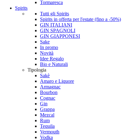
Tormaresca
Spirits
Tutti gli Spirits
Spirits in offerta per l'estate (fino a -50%)
GIN ITALIANI
GIN SPAGNOLI
GIN GIAPPONESI
Sake
In promo
Novità
Idee Regalo
Bio e Naturali
Tipologia
Sakè
Amaro e Liquore
Armagnac
Bourbon
Cognac
Gin
Grappa
Mezcal
Rum
Tequila
Vermouth
Vodka