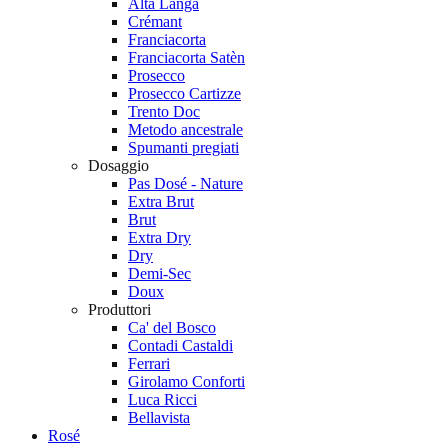
Alta Langa
Crémant
Franciacorta
Franciacorta Satèn
Prosecco
Prosecco Cartizze
Trento Doc
Metodo ancestrale
Spumanti pregiati
Dosaggio
Pas Dosé - Nature
Extra Brut
Brut
Extra Dry
Dry
Demi-Sec
Doux
Produttori
Ca' del Bosco
Contadi Castaldi
Ferrari
Girolamo Conforti
Luca Ricci
Bellavista
Rosé