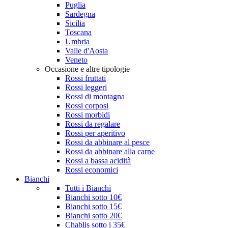
Puglia
Sardegna
Sicilia
Toscana
Umbria
Valle d'Aosta
Veneto
Occasione e altre tipologie
Rossi fruttati
Rossi leggeri
Rossi di montagna
Rossi corposi
Rossi morbidi
Rossi da regalare
Rossi per aperitivo
Rossi da abbinare al pesce
Rossi da abbinare alla carne
Rossi a bassa acidità
Rossi economici
Bianchi
Tutti i Bianchi
Bianchi sotto 10€
Bianchi sotto 15€
Bianchi sotto 20€
Chablis sotto i 35€