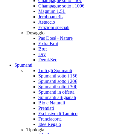
Champagne sotto i 50€
Champagne sotto i 100€
Magnum 1,5L
Jéroboam 3L
Astuccio
Edizioni speciali
Dosaggio
Pas Dosé - Nature
Extra Brut
Brut
Dry
Demi-Sec
Spumanti
Tutti gli Spumanti
Spumanti sotto i 15€
Spumanti sotto i 20€
Spumanti sotto i 30€
Spumanti in offerta
Spumanti artigianali
Bio e Naturali
Premiati
Esclusive di Tannico
Franciacorta
Idee Regalo
Tipologia