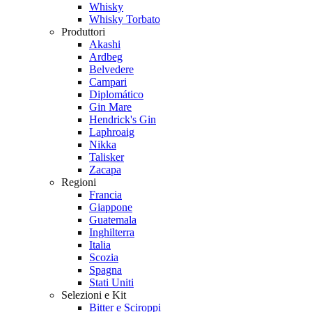
Whisky
Whisky Torbato
Produttori
Akashi
Ardbeg
Belvedere
Campari
Diplomático
Gin Mare
Hendrick's Gin
Laphroaig
Nikka
Talisker
Zacapa
Regioni
Francia
Giappone
Guatemala
Inghilterra
Italia
Scozia
Spagna
Stati Uniti
Selezioni e Kit
Bitter e Sciroppi