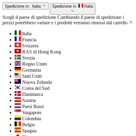
Spedizione in:
Italia
Spedizione in:
Italia
Scegli il paese di spedizione
Cambiando il paese di spedizione i
prezzi potrebbero variare e i prodotti verranno rimossi dal carrello
Italia
Francia
Svizzera
RAS di Hong Kong
Svezia
Regno Unito
Germania
Stati Uniti
Nuova Zelanda
Corea del Sud
Danimarca
Austria
Paesi Bassi
Singapore
Colombia
Belgio
Spagna