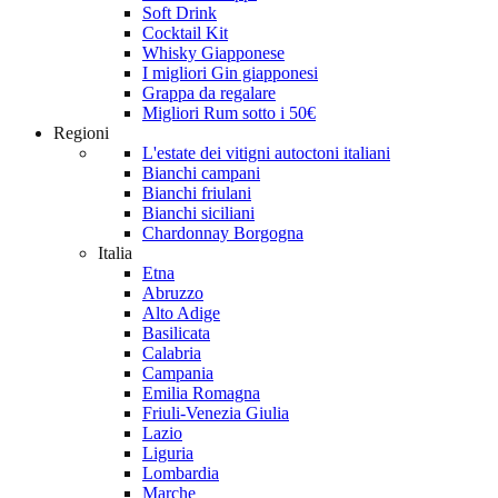
Soft Drink
Cocktail Kit
Whisky Giapponese
I migliori Gin giapponesi
Grappa da regalare
Migliori Rum sotto i 50€
Regioni
L'estate dei vitigni autoctoni italiani
Bianchi campani
Bianchi friulani
Bianchi siciliani
Chardonnay Borgogna
Italia
Etna
Abruzzo
Alto Adige
Basilicata
Calabria
Campania
Emilia Romagna
Friuli-Venezia Giulia
Lazio
Liguria
Lombardia
Marche