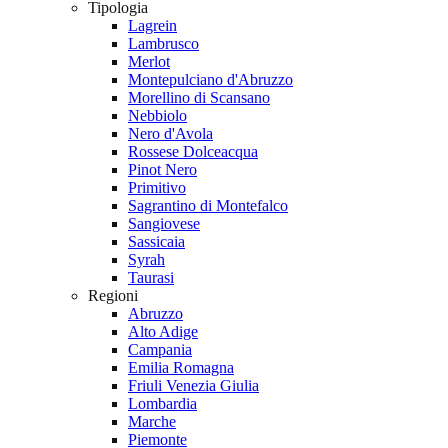
Tipologia
Lagrein
Lambrusco
Merlot
Montepulciano d'Abruzzo
Morellino di Scansano
Nebbiolo
Nero d'Avola
Rossese Dolceacqua
Pinot Nero
Primitivo
Sagrantino di Montefalco
Sangiovese
Sassicaia
Syrah
Taurasi
Regioni
Abruzzo
Alto Adige
Campania
Emilia Romagna
Friuli Venezia Giulia
Lombardia
Marche
Piemonte