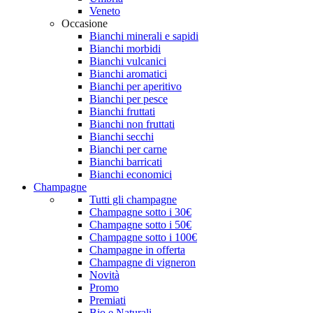
Veneto
Occasione
Bianchi minerali e sapidi
Bianchi morbidi
Bianchi vulcanici
Bianchi aromatici
Bianchi per aperitivo
Bianchi per pesce
Bianchi fruttati
Bianchi non fruttati
Bianchi secchi
Bianchi per carne
Bianchi barricati
Bianchi economici
Champagne
Tutti gli champagne
Champagne sotto i 30€
Champagne sotto i 50€
Champagne sotto i 100€
Champagne in offerta
Champagne di vigneron
Novità
Promo
Premiati
Bio e Naturali