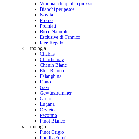
Vini bianchi qualità prezzo
Bianchi per pesce
Novità
Promo
Premiati
Bio e Naturali
Esclusive di Tannico
Idee Regalo
Tipologia
Chablis
Chardonnay
Chenin Blanc
Etna Bianco
Falanghina
Fiano
Gavi
Gewürztraminer
Grillo
Lugana
Orvieto
Pecorino
Pinot Bianco
Tipologia
Pinot Grigio
Pouilly-Fumé