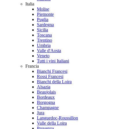
Italia
Molise
Piemonte
Puglia
Sardegna
Sicilia
Toscana
Trentino
Umbria
Valle d'Aosta
Veneto
Tutti i vini Italiani
Francia
Bianchi Francesi
Rossi Francesi
Bianchi della Loira
Alsazia
Beaujolais
Bordeaux
Borgogna
Champagne
Jura
Languedoc-Roussillon
Valle della Loira
Provenza