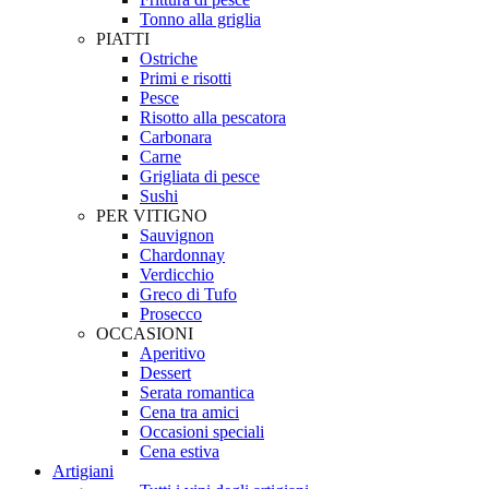
Tonno alla griglia
PIATTI
Ostriche
Primi e risotti
Pesce
Risotto alla pescatora
Carbonara
Carne
Grigliata di pesce
Sushi
PER VITIGNO
Sauvignon
Chardonnay
Verdicchio
Greco di Tufo
Prosecco
OCCASIONI
Aperitivo
Dessert
Serata romantica
Cena tra amici
Occasioni speciali
Cena estiva
Artigiani