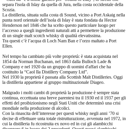
separa l'isola di Islay da quella di Jura, nella costa occidentale della
Scozia.
La distilleria, situata sulla costa di Sound, vicino a Port Askaig nella
punta nord orientale dell’isola di Islay è stata fondata da Hector
Henderson nel 1846 che ha scelto questo particolare luogo per
l’accesso a quegli ingredienti naturali atti a permettere la produzione
di un single malt scotch whisky di qualità elevatissima.
Tra questi c’è l’acqua di Loch Nam Ban e l’orzo maltato a Port
Ellen.
Nel tempo ha cambiato più volte proprietà: è stata acquistata nel
1854 da Norman Buchanan, nel 1863 dalla Bulloch Lade &
Company e nel 1920 da un gruppo di uomini d'affari che ha
costituito la “Caol Ila Distillery Company Ltd”.
Nel 1930 la proprietà è passata alla Scottish Malt Distilleries. Oggi
la distilleria appartiene al gruppo multinazionale Diageo.
Malgrado i molti cambi di proprietà la produzione è sempre stata
continua, eccettuata una breve parentesi tra il 1930 ed il 1937 per gli
effetti del proibizionismo negli Stati Uniti che determinò una crisi
mondiale nella produzione di alcolici.
Con la rinascita dell’interesse per questi whisky negli anni ’70 si
decise di effettuare unta totale ristrutturazione, avvenuta nel 1972, in
cui la distilleria fu ricostruita ex novo ed in cui gli alambicchi
divennero 6 in luogo dei 2 precedenti. Questi nuovi alambicchi,