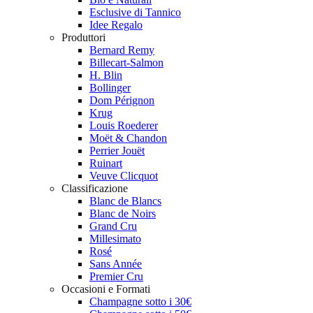
Esclusive di Tannico
Idee Regalo
Produttori
Bernard Remy
Billecart-Salmon
H. Blin
Bollinger
Dom Pérignon
Krug
Louis Roederer
Moët & Chandon
Perrier Jouët
Ruinart
Veuve Clicquot
Classificazione
Blanc de Blancs
Blanc de Noirs
Grand Cru
Millesimato
Rosé
Sans Année
Premier Cru
Occasioni e Formati
Champagne sotto i 30€