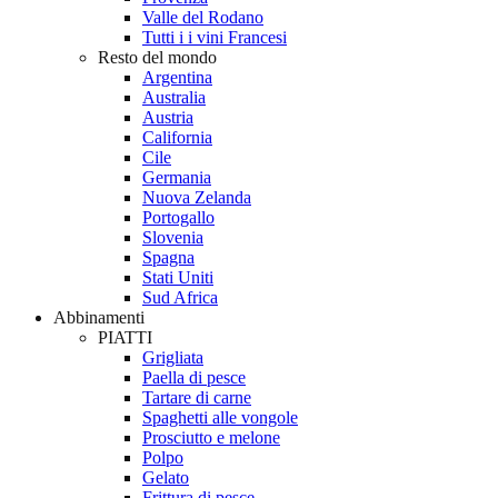
Valle del Rodano
Tutti i i vini Francesi
Resto del mondo
Argentina
Australia
Austria
California
Cile
Germania
Nuova Zelanda
Portogallo
Slovenia
Spagna
Stati Uniti
Sud Africa
Abbinamenti
PIATTI
Grigliata
Paella di pesce
Tartare di carne
Spaghetti alle vongole
Prosciutto e melone
Polpo
Gelato
Frittura di pesce