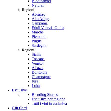
Biodinamici
Naturali
Regioni
Abruzzo
Alto Adige
Campania
Friuli Venezia Giulia
Marche
Piemonte
Puglia
Sardegna
Regioni
Sicilia
Toscana
Veneto
Alsazia
Borgogna
Champagne
Jura
Loira
Esclusive
Blending Stories
Esclusive per regione
Tutti i vini in esclusiva
Gift Card