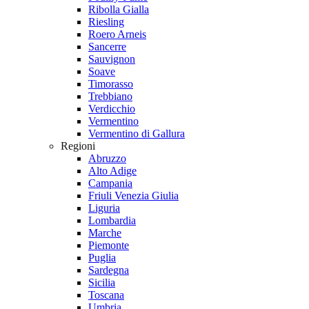
Ribolla Gialla
Riesling
Roero Arneis
Sancerre
Sauvignon
Soave
Timorasso
Trebbiano
Verdicchio
Vermentino
Vermentino di Gallura
Regioni
Abruzzo
Alto Adige
Campania
Friuli Venezia Giulia
Liguria
Lombardia
Marche
Piemonte
Puglia
Sardegna
Sicilia
Toscana
Umbria