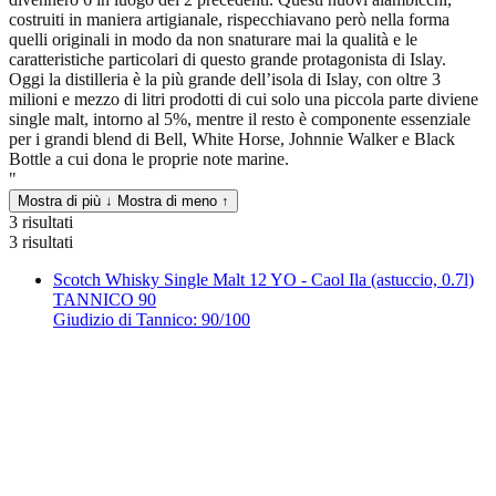
costruiti in maniera artigianale, rispecchiavano però nella forma
quelli originali in modo da non snaturare mai la qualità e le
caratteristiche particolari di questo grande protagonista di Islay.
Oggi la distilleria è la più grande dell’isola di Islay, con oltre 3
milioni e mezzo di litri prodotti di cui solo una piccola parte diviene
single malt, intorno al 5%, mentre il resto è componente essenziale
per i grandi blend di Bell, White Horse, Johnnie Walker e Black
Bottle a cui dona le proprie note marine.
"
Mostra di più ↓
Mostra di meno ↑
3 risultati
3 risultati
Scotch Whisky Single Malt 12 YO - Caol Ila (astuccio, 0.7l)
TANNICO
90
Giudizio di Tannico: 90/100