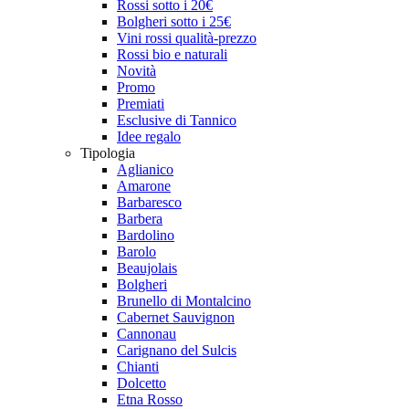
Rossi sotto i 20€
Bolgheri sotto i 25€
Vini rossi qualità-prezzo
Rossi bio e naturali
Novità
Promo
Premiati
Esclusive di Tannico
Idee regalo
Tipologia
Aglianico
Amarone
Barbaresco
Barbera
Bardolino
Barolo
Beaujolais
Bolgheri
Brunello di Montalcino
Cabernet Sauvignon
Cannonau
Carignano del Sulcis
Chianti
Dolcetto
Etna Rosso