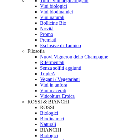
Tutti i vini degli artigiani
Vini biologici
Vini biodinamici
Vini naturali
Bollicine Bio
Novità
Promo
Premiati
Esclusive di Tannico
Filosofia
Nuovi Vigneron dello Champagne
Rifermentati
Senza solfiti aggiunti
TripleA
Vegani / Vegetariani
Vini in anfora
Vini macerati
Viticoltura Eroica
ROSSI & BIANCHI
ROSSI
Biologici
Biodinamici
Naturali
BIANCHI
Biologici