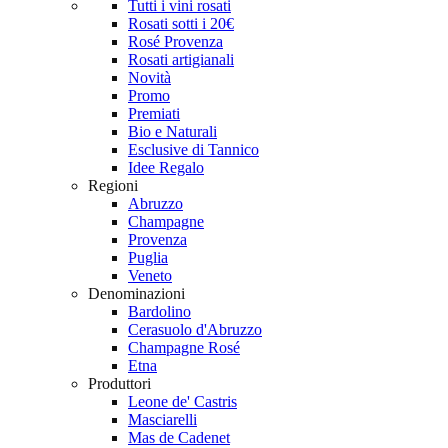
Tutti i vini rosati
Rosati sotti i 20€
Rosé Provenza
Rosati artigianali
Novità
Promo
Premiati
Bio e Naturali
Esclusive di Tannico
Idee Regalo
Regioni
Abruzzo
Champagne
Provenza
Puglia
Veneto
Denominazioni
Bardolino
Cerasuolo d'Abruzzo
Champagne Rosé
Etna
Produttori
Leone de' Castris
Masciarelli
Mas de Cadenet