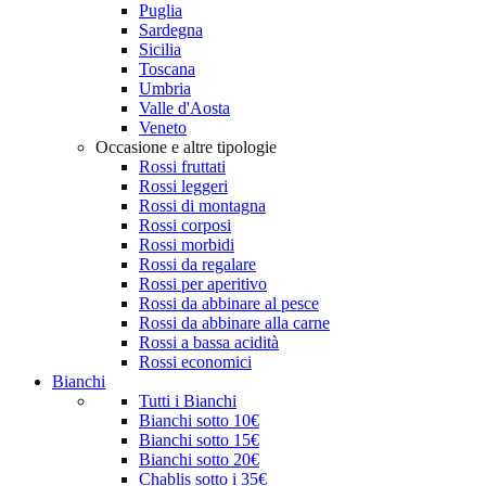
Puglia
Sardegna
Sicilia
Toscana
Umbria
Valle d'Aosta
Veneto
Occasione e altre tipologie
Rossi fruttati
Rossi leggeri
Rossi di montagna
Rossi corposi
Rossi morbidi
Rossi da regalare
Rossi per aperitivo
Rossi da abbinare al pesce
Rossi da abbinare alla carne
Rossi a bassa acidità
Rossi economici
Bianchi
Tutti i Bianchi
Bianchi sotto 10€
Bianchi sotto 15€
Bianchi sotto 20€
Chablis sotto i 35€