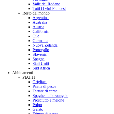
Valle del Rodano
Tutti i i vini Francesi
Resto del mondo
Argentina
Australia
Austria
California
Cile
Germania
Nuova Zelanda
Portogallo
Slovenia
Spagna
Stati Uniti
Sud Africa
Abbinamenti
PIATTI
Grigliata
Paella di pesce
Tartare di carne
Spaghetti alle vongole
Prosciutto e melone
Polpo
Gelato
Frittura di pesce