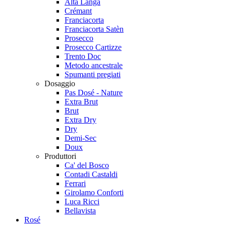
Alta Langa
Crémant
Franciacorta
Franciacorta Satèn
Prosecco
Prosecco Cartizze
Trento Doc
Metodo ancestrale
Spumanti pregiati
Dosaggio
Pas Dosé - Nature
Extra Brut
Brut
Extra Dry
Dry
Demi-Sec
Doux
Produttori
Ca' del Bosco
Contadi Castaldi
Ferrari
Girolamo Conforti
Luca Ricci
Bellavista
Rosé