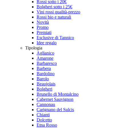
Rossi sotto i 20€
Bolgheri sotto i 25€
Vini rossi qualità-prezzo
Rossi bio e naturali
Novità
Promo
Premiati
Esclusive di Tannico
Idee regalo
Tipologia
Aglianico
Amarone
Barbaresco
Barbera
Bardolino
Barolo
Beaujolais
Bolgheri
Brunello di Montalcino
Cabernet Sauvignon
Cannonau
Carignano del Sulcis
Chianti
Dolcetto
Etna Rosso