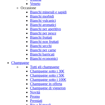
Veneto
Occasione
Bianchi minerali e sapidi
Bianchi morbidi
Bianchi vulcanici
Bianchi aromatici
Bianchi per aperitivo
Bianchi per pesce
Bianchi fruttati
Bianchi non fruttati
Bianchi secchi
Bianchi per carne
Bianchi barricati
Bianchi economici
Champagne
Tutti gli champagne
Champagne sotto i 30€
Champagne sotto i 50€
Champagne sotto i 100€
Champagne in offerta
Champagne di vigneron
Novità
Promo
Premiati
Bio e Naturali