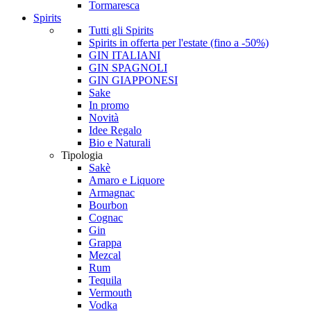
Tormaresca
Spirits
Tutti gli Spirits
Spirits in offerta per l'estate (fino a -50%)
GIN ITALIANI
GIN SPAGNOLI
GIN GIAPPONESI
Sake
In promo
Novità
Idee Regalo
Bio e Naturali
Tipologia
Sakè
Amaro e Liquore
Armagnac
Bourbon
Cognac
Gin
Grappa
Mezcal
Rum
Tequila
Vermouth
Vodka