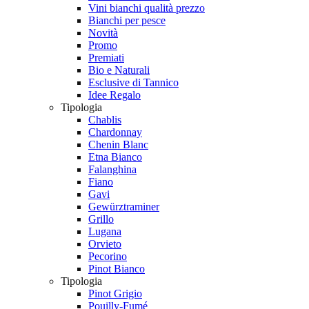
Vini bianchi qualità prezzo
Bianchi per pesce
Novità
Promo
Premiati
Bio e Naturali
Esclusive di Tannico
Idee Regalo
Tipologia
Chablis
Chardonnay
Chenin Blanc
Etna Bianco
Falanghina
Fiano
Gavi
Gewürztraminer
Grillo
Lugana
Orvieto
Pecorino
Pinot Bianco
Tipologia
Pinot Grigio
Pouilly-Fumé