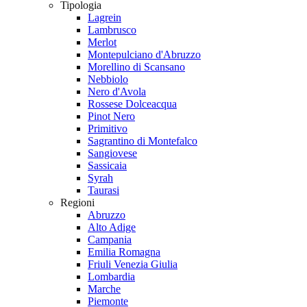
Tipologia
Lagrein
Lambrusco
Merlot
Montepulciano d'Abruzzo
Morellino di Scansano
Nebbiolo
Nero d'Avola
Rossese Dolceacqua
Pinot Nero
Primitivo
Sagrantino di Montefalco
Sangiovese
Sassicaia
Syrah
Taurasi
Regioni
Abruzzo
Alto Adige
Campania
Emilia Romagna
Friuli Venezia Giulia
Lombardia
Marche
Piemonte