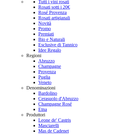
Tutti i vini rosati
Rosati sotti i 20€
Rosé Provenza
Rosati artigianali
Novità
Promo
Premiati
Bio e Naturali
Esclusive di Tannico
Idee Regalo
Regioni
Abruzzo
Champagne
Provenza
Puglia
Veneto
Denominazioni
Bardolino
Cerasuolo d'Abruzzo
Champagne Rosé
Etna
Produttori
Leone de' Castris
Masciarelli
Mas de Cadenet