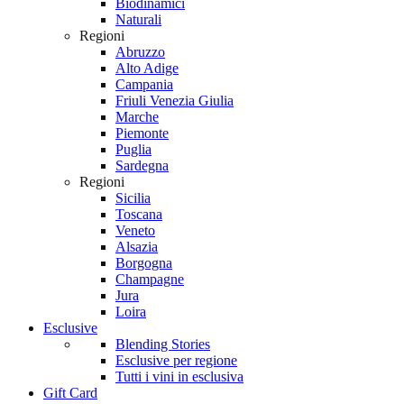
Biodinamici
Naturali
Regioni
Abruzzo
Alto Adige
Campania
Friuli Venezia Giulia
Marche
Piemonte
Puglia
Sardegna
Regioni
Sicilia
Toscana
Veneto
Alsazia
Borgogna
Champagne
Jura
Loira
Esclusive
Blending Stories
Esclusive per regione
Tutti i vini in esclusiva
Gift Card