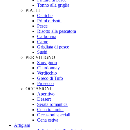
Tonno alla griglia
PIATTI
Ostriche
Primi e risotti
Pesce
Risotto alla pescatora
Carbonara
Carne
Grigliata di pesce
Sushi
PER VITIGNO
Sauvignon
Chardonnay
Verdicchio
Greco di Tufo
Prosecco
OCCASIONI
Aperitivo
Dessert
Serata romantica
Cena tra amici
Occasioni speciali
Cena estiva
Artigiani