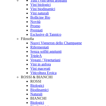
Tutti i vini degli artigiani
Vini biologici
Vini biodinamici
Vini naturali
Bollicine Bio
Novità
Promo
Premiati
Esclusive di Tannico
Filosofia
Nuovi Vigneron dello Champagne
Rifermentati
Senza solfiti aggiunti
TripleA
Vegani / Vegetariani
Vini in anfora
Vini macerati
Viticoltura Eroica
ROSSI & BIANCHI
ROSSI
Biologici
Biodinamici
Naturali
BIANCHI
Biologici