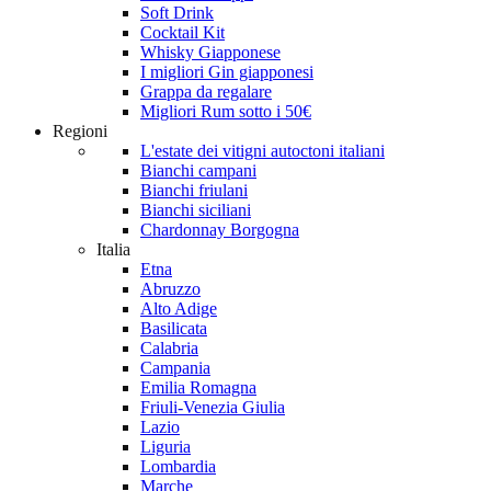
Soft Drink
Cocktail Kit
Whisky Giapponese
I migliori Gin giapponesi
Grappa da regalare
Migliori Rum sotto i 50€
Regioni
L'estate dei vitigni autoctoni italiani
Bianchi campani
Bianchi friulani
Bianchi siciliani
Chardonnay Borgogna
Italia
Etna
Abruzzo
Alto Adige
Basilicata
Calabria
Campania
Emilia Romagna
Friuli-Venezia Giulia
Lazio
Liguria
Lombardia
Marche