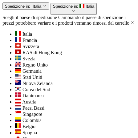
Spedizione in:
Italia
Spedizione in:
Italia
Scegli il paese di spedizione
Cambiando il paese di spedizione i
prezzi potrebbero variare e i prodotti verranno rimossi dal carrello
Italia
Francia
Svizzera
RAS di Hong Kong
Svezia
Regno Unito
Germania
Stati Uniti
Nuova Zelanda
Corea del Sud
Danimarca
Austria
Paesi Bassi
Singapore
Colombia
Belgio
Spagna