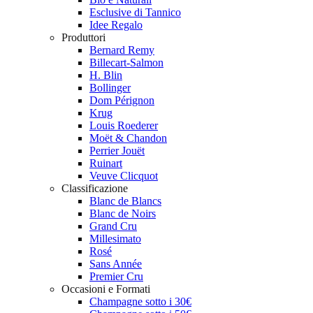
Esclusive di Tannico
Idee Regalo
Produttori
Bernard Remy
Billecart-Salmon
H. Blin
Bollinger
Dom Pérignon
Krug
Louis Roederer
Moët & Chandon
Perrier Jouët
Ruinart
Veuve Clicquot
Classificazione
Blanc de Blancs
Blanc de Noirs
Grand Cru
Millesimato
Rosé
Sans Année
Premier Cru
Occasioni e Formati
Champagne sotto i 30€