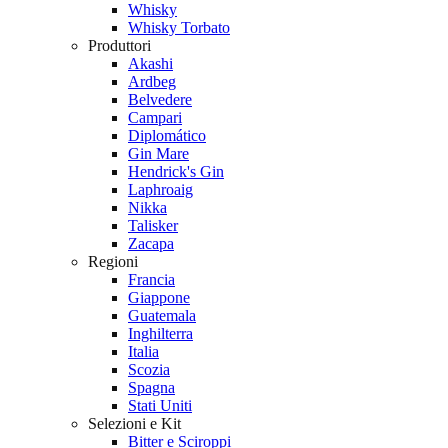
Whisky
Whisky Torbato
Produttori
Akashi
Ardbeg
Belvedere
Campari
Diplomático
Gin Mare
Hendrick's Gin
Laphroaig
Nikka
Talisker
Zacapa
Regioni
Francia
Giappone
Guatemala
Inghilterra
Italia
Scozia
Spagna
Stati Uniti
Selezioni e Kit
Bitter e Sciroppi