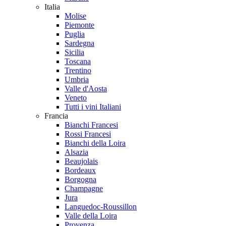
Italia
Molise
Piemonte
Puglia
Sardegna
Sicilia
Toscana
Trentino
Umbria
Valle d'Aosta
Veneto
Tutti i vini Italiani
Francia
Bianchi Francesi
Rossi Francesi
Bianchi della Loira
Alsazia
Beaujolais
Bordeaux
Borgogna
Champagne
Jura
Languedoc-Roussillon
Valle della Loira
Provenza