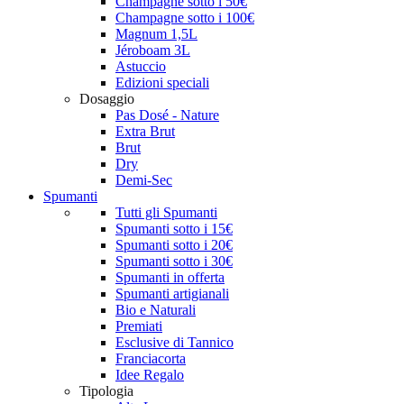
Champagne sotto i 50€
Champagne sotto i 100€
Magnum 1,5L
Jéroboam 3L
Astuccio
Edizioni speciali
Dosaggio
Pas Dosé - Nature
Extra Brut
Brut
Dry
Demi-Sec
Spumanti
Tutti gli Spumanti
Spumanti sotto i 15€
Spumanti sotto i 20€
Spumanti sotto i 30€
Spumanti in offerta
Spumanti artigianali
Bio e Naturali
Premiati
Esclusive di Tannico
Franciacorta
Idee Regalo
Tipologia