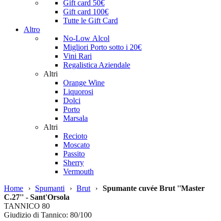
Gift card 50€
Gift card 100€
Tutte le Gift Card
Altro
No-Low Alcol
Migliori Porto sotto i 20€
Vini Rari
Regalistica Aziendale
Altri
Orange Wine
Liquorosi
Dolci
Porto
Marsala
Altri
Recioto
Moscato
Passito
Sherry
Vermouth
Home
›
Spumanti
›
Brut
›
Spumante cuvée Brut ''Master
C.27'' - Sant'Orsola
TANNICO
80
Giudizio di Tannico: 80/100