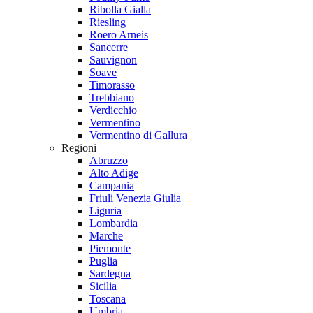
Ribolla Gialla
Riesling
Roero Arneis
Sancerre
Sauvignon
Soave
Timorasso
Trebbiano
Verdicchio
Vermentino
Vermentino di Gallura
Regioni
Abruzzo
Alto Adige
Campania
Friuli Venezia Giulia
Liguria
Lombardia
Marche
Piemonte
Puglia
Sardegna
Sicilia
Toscana
Umbria