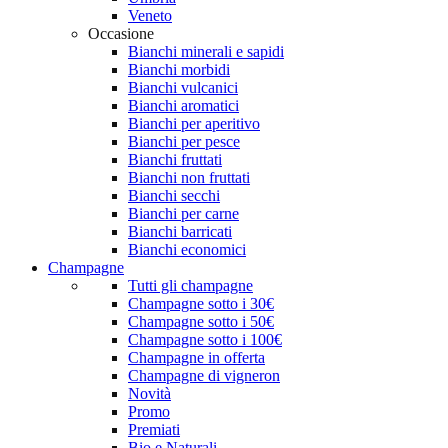
Veneto
Occasione
Bianchi minerali e sapidi
Bianchi morbidi
Bianchi vulcanici
Bianchi aromatici
Bianchi per aperitivo
Bianchi per pesce
Bianchi fruttati
Bianchi non fruttati
Bianchi secchi
Bianchi per carne
Bianchi barricati
Bianchi economici
Champagne
Tutti gli champagne
Champagne sotto i 30€
Champagne sotto i 50€
Champagne sotto i 100€
Champagne in offerta
Champagne di vigneron
Novità
Promo
Premiati
Bio e Naturali