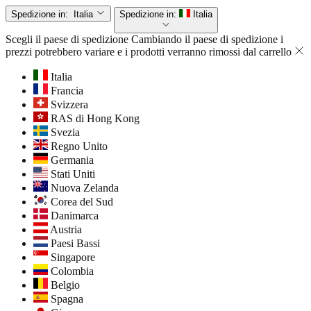
Spedizione in:
Italia
Spedizione in:
Italia
Scegli il paese di spedizione
Cambiando il paese di spedizione i
prezzi potrebbero variare e i prodotti verranno rimossi dal carrello
Italia
Francia
Svizzera
RAS di Hong Kong
Svezia
Regno Unito
Germania
Stati Uniti
Nuova Zelanda
Corea del Sud
Danimarca
Austria
Paesi Bassi
Singapore
Colombia
Belgio
Spagna