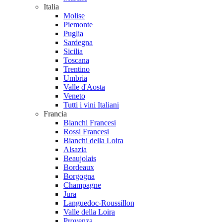
Italia
Molise
Piemonte
Puglia
Sardegna
Sicilia
Toscana
Trentino
Umbria
Valle d'Aosta
Veneto
Tutti i vini Italiani
Francia
Bianchi Francesi
Rossi Francesi
Bianchi della Loira
Alsazia
Beaujolais
Bordeaux
Borgogna
Champagne
Jura
Languedoc-Roussillon
Valle della Loira
Provenza