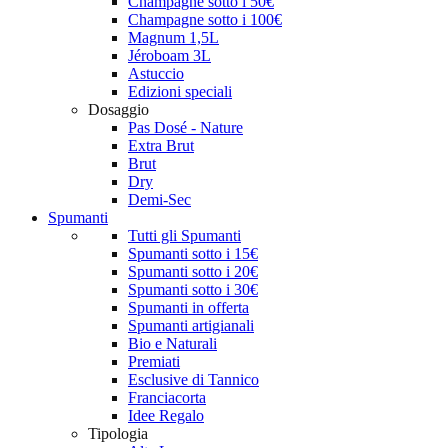
Champagne sotto i 50€
Champagne sotto i 100€
Magnum 1,5L
Jéroboam 3L
Astuccio
Edizioni speciali
Dosaggio
Pas Dosé - Nature
Extra Brut
Brut
Dry
Demi-Sec
Spumanti
Tutti gli Spumanti
Spumanti sotto i 15€
Spumanti sotto i 20€
Spumanti sotto i 30€
Spumanti in offerta
Spumanti artigianali
Bio e Naturali
Premiati
Esclusive di Tannico
Franciacorta
Idee Regalo
Tipologia