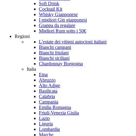
Soft Drink
Cocktail Kit
Whisky Giapponese
I migliori Gin giapponesi
Grappa da regalare
Migliori Rum sotto i 50€
Regioni
L'estate dei vitigni autoctoni italiani
Bianchi campani
Bianchi friulani
Bianchi siciliani
Chardonnay Borgogna
Italia
Etna
Abruzzo
Alto Adige
Basilicata
Calabria
Campania
Emilia Romagna
Friuli-Venezia Giulia
Lazio
Liguria
Lombardia
Marche