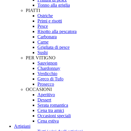
Tonno alla griglia
PIATTI
Ostriche
Primi e risotti
Pesce
Risotto alla pescatora
Carbonara
Carne
Grigliata di pesce
Sushi
PER VITIGNO
Sauvignon
Chardonnay
Verdicchio
Greco di Tufo
Prosecco
OCCASIONI
Aperitivo
Dessert
Serata romantica
Cena tra amici
Occasioni speciali
Cena estiva
Artigiani