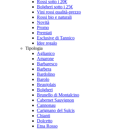
Rossi sotto i 20€
Bolgheri sotto i 25€
Vini rossi qualità-prezzo
Rossi bio e naturali
Novità
Promo
Premiati
Esclusive di Tannico
Idee regalo
Tipologia
Aglianico
Amarone
Barbaresco
Barbera
Bardolino
Barolo
Beaujolais
Bolgheri
Brunello di Montalcino
Cabernet Sauvignon
Cannonau
Carignano del Sulcis
Chianti
Dolcetto
Etna Rosso