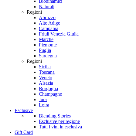
Biodinamici
Naturali
Regioni
Abruzzo
Alto Adige
Campania
Friuli Venezia Giulia
Marche
Piemonte
Puglia
Sardegna
Regioni
Sicilia
Toscana
Veneto
Alsazia
Borgogna
Champagne
Jura
Loira
Esclusive
Blending Stories
Esclusive per regione
Tutti i vini in esclusiva
Gift Card