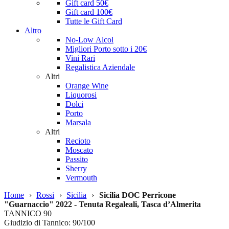
Gift card 50€
Gift card 100€
Tutte le Gift Card
Altro
No-Low Alcol
Migliori Porto sotto i 20€
Vini Rari
Regalistica Aziendale
Altri
Orange Wine
Liquorosi
Dolci
Porto
Marsala
Altri
Recioto
Moscato
Passito
Sherry
Vermouth
Home
›
Rossi
›
Sicilia
›
Sicilia DOC Perricone
"Guarnaccio" 2022 - Tenuta Regaleali, Tasca d’Almerita
TANNICO
90
Giudizio di Tannico: 90/100