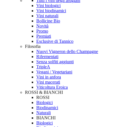
Tutti i vini degli artigiani
Vini biologici
Vini biodinamici
Vini naturali
Bollicine Bio
Novità
Promo
Premiati
Esclusive di Tannico
Filosofia
Nuovi Vigneron dello Champagne
Rifermentati
Senza solfiti aggiunti
TripleA
Vegani / Vegetariani
Vini in anfora
Vini macerati
Viticoltura Eroica
ROSSI & BIANCHI
ROSSI
Biologici
Biodinamici
Naturali
BIANCHI
Biologici