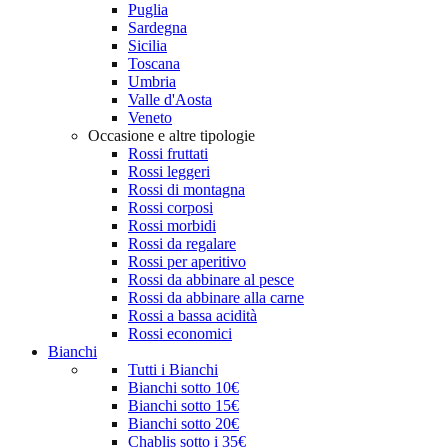
Puglia
Sardegna
Sicilia
Toscana
Umbria
Valle d'Aosta
Veneto
Occasione e altre tipologie
Rossi fruttati
Rossi leggeri
Rossi di montagna
Rossi corposi
Rossi morbidi
Rossi da regalare
Rossi per aperitivo
Rossi da abbinare al pesce
Rossi da abbinare alla carne
Rossi a bassa acidità
Rossi economici
Bianchi
Tutti i Bianchi
Bianchi sotto 10€
Bianchi sotto 15€
Bianchi sotto 20€
Chablis sotto i 35€