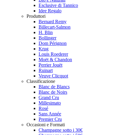
Esclusive di Tannico
Idee Regalo
Produttori
Bernard Remy
Billecart-Salmon
H. Blin
Bollinger
Dom Pérignon
Krug
Louis Roederer
Moët & Chandon
Perrier Jouët
Ruinart
Veuve Clicquot
Classificazione
Blanc de Blancs
Blanc de Noirs
Grand Cru
Millesimato
Rosé
Sans Année
Premier Cru
Occasioni e Formati
Champagne sotto i 30€