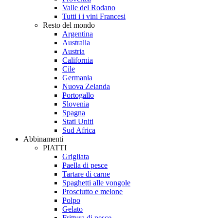
Valle del Rodano
Tutti i i vini Francesi
Resto del mondo
Argentina
Australia
Austria
California
Cile
Germania
Nuova Zelanda
Portogallo
Slovenia
Spagna
Stati Uniti
Sud Africa
Abbinamenti
PIATTI
Grigliata
Paella di pesce
Tartare di carne
Spaghetti alle vongole
Prosciutto e melone
Polpo
Gelato
Frittura di pesce