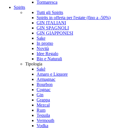
Tormaresca
Spirits
Tutti gli Spirits
Spirits in offerta per l'estate (fino a -50%)
GIN ITALIANI
GIN SPAGNOLI
GIN GIAPPONESI
Sake
In promo
Novità
Idee Regalo
Bio e Naturali
Tipologia
Sakè
Amaro e Liquore
Armagnac
Bourbon
Cognac
Gin
Grappa
Mezcal
Rum
Tequila
Vermouth
Vodka