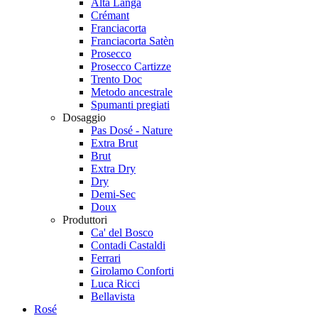
Alta Langa
Crémant
Franciacorta
Franciacorta Satèn
Prosecco
Prosecco Cartizze
Trento Doc
Metodo ancestrale
Spumanti pregiati
Dosaggio
Pas Dosé - Nature
Extra Brut
Brut
Extra Dry
Dry
Demi-Sec
Doux
Produttori
Ca' del Bosco
Contadi Castaldi
Ferrari
Girolamo Conforti
Luca Ricci
Bellavista
Rosé