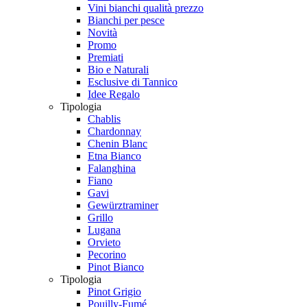
Vini bianchi qualità prezzo
Bianchi per pesce
Novità
Promo
Premiati
Bio e Naturali
Esclusive di Tannico
Idee Regalo
Tipologia
Chablis
Chardonnay
Chenin Blanc
Etna Bianco
Falanghina
Fiano
Gavi
Gewürztraminer
Grillo
Lugana
Orvieto
Pecorino
Pinot Bianco
Tipologia
Pinot Grigio
Pouilly-Fumé