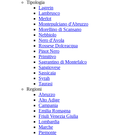
Tipologia
Lagrein
Lambrusco
Merlot
Montepulciano d'Abruzzo
Morellino di Scansano
Nebbiolo
Nero d'Avola
Rossese Dolceacqua
Pinot Nero
Primitivo
Sagrantino di Montefalco
Sangiovese
Sassicaia
Syrah
Taurasi
Regioni
Abruzzo
Alto Adige
Campania
Emilia Romagna
Friuli Venezia Giulia
Lombardia
Marche
Piemonte