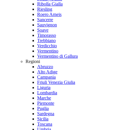
Ribolla Gialla
Riesling
Roero Arneis
Sancerre
Sauvignon
Soave
Timorasso
Trebbiano
Verdicchio
Vermentino
Vermentino di Gallura
Regioni
Abruzzo
Alto Adige
Campania
Friuli Venezia Giulia
Liguria
Lombardia
Marche
Piemonte
Puglia
Sardegna
Sicilia
Toscana
Umbria