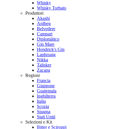
Whisky
Whisky Torbato
Produttori
Akashi
Ardbeg
Belvedere
Campari
Diplomático
Gin Mare
Hendrick's Gin
Laphroaig
Nikka
Talisker
Zacapa
Regioni
Francia
Giappone
Guatemala
Inghilterra
Italia
Scozia
Spagna
Stati Uniti
Selezioni e Kit
Bitter e Sciroppi