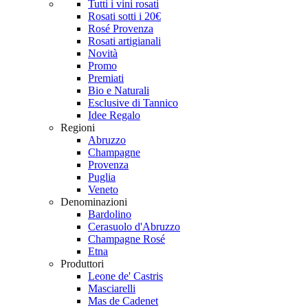
Tutti i vini rosati
Rosati sotti i 20€
Rosé Provenza
Rosati artigianali
Novità
Promo
Premiati
Bio e Naturali
Esclusive di Tannico
Idee Regalo
Regioni
Abruzzo
Champagne
Provenza
Puglia
Veneto
Denominazioni
Bardolino
Cerasuolo d'Abruzzo
Champagne Rosé
Etna
Produttori
Leone de' Castris
Masciarelli
Mas de Cadenet