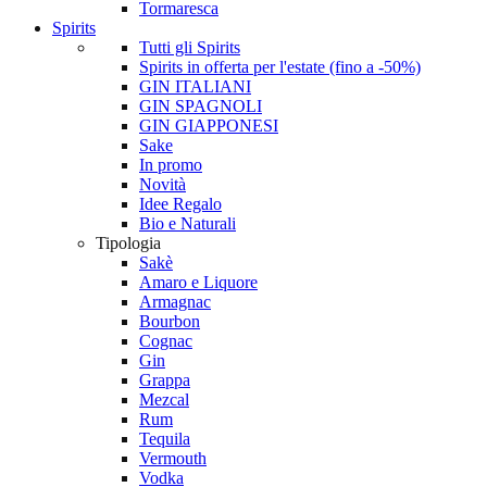
Tormaresca
Spirits
Tutti gli Spirits
Spirits in offerta per l'estate (fino a -50%)
GIN ITALIANI
GIN SPAGNOLI
GIN GIAPPONESI
Sake
In promo
Novità
Idee Regalo
Bio e Naturali
Tipologia
Sakè
Amaro e Liquore
Armagnac
Bourbon
Cognac
Gin
Grappa
Mezcal
Rum
Tequila
Vermouth
Vodka