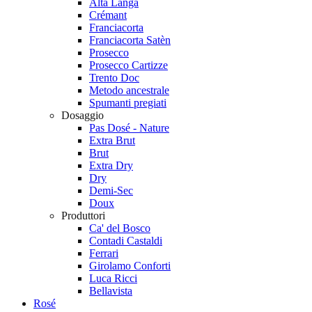
Alta Langa
Crémant
Franciacorta
Franciacorta Satèn
Prosecco
Prosecco Cartizze
Trento Doc
Metodo ancestrale
Spumanti pregiati
Dosaggio
Pas Dosé - Nature
Extra Brut
Brut
Extra Dry
Dry
Demi-Sec
Doux
Produttori
Ca' del Bosco
Contadi Castaldi
Ferrari
Girolamo Conforti
Luca Ricci
Bellavista
Rosé