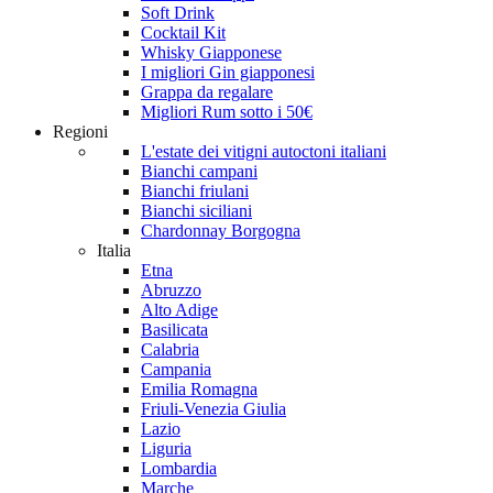
Soft Drink
Cocktail Kit
Whisky Giapponese
I migliori Gin giapponesi
Grappa da regalare
Migliori Rum sotto i 50€
Regioni
L'estate dei vitigni autoctoni italiani
Bianchi campani
Bianchi friulani
Bianchi siciliani
Chardonnay Borgogna
Italia
Etna
Abruzzo
Alto Adige
Basilicata
Calabria
Campania
Emilia Romagna
Friuli-Venezia Giulia
Lazio
Liguria
Lombardia
Marche