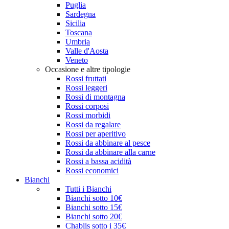
Puglia
Sardegna
Sicilia
Toscana
Umbria
Valle d'Aosta
Veneto
Occasione e altre tipologie
Rossi fruttati
Rossi leggeri
Rossi di montagna
Rossi corposi
Rossi morbidi
Rossi da regalare
Rossi per aperitivo
Rossi da abbinare al pesce
Rossi da abbinare alla carne
Rossi a bassa acidità
Rossi economici
Bianchi
Tutti i Bianchi
Bianchi sotto 10€
Bianchi sotto 15€
Bianchi sotto 20€
Chablis sotto i 35€