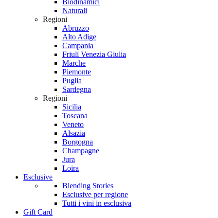
Biodinamici
Naturali
Regioni
Abruzzo
Alto Adige
Campania
Friuli Venezia Giulia
Marche
Piemonte
Puglia
Sardegna
Regioni
Sicilia
Toscana
Veneto
Alsazia
Borgogna
Champagne
Jura
Loira
Esclusive
Blending Stories
Esclusive per regione
Tutti i vini in esclusiva
Gift Card