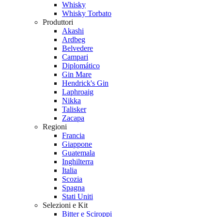
Whisky
Whisky Torbato
Produttori
Akashi
Ardbeg
Belvedere
Campari
Diplomático
Gin Mare
Hendrick's Gin
Laphroaig
Nikka
Talisker
Zacapa
Regioni
Francia
Giappone
Guatemala
Inghilterra
Italia
Scozia
Spagna
Stati Uniti
Selezioni e Kit
Bitter e Sciroppi