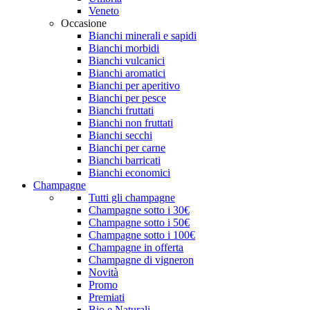
Veneto
Occasione
Bianchi minerali e sapidi
Bianchi morbidi
Bianchi vulcanici
Bianchi aromatici
Bianchi per aperitivo
Bianchi per pesce
Bianchi fruttati
Bianchi non fruttati
Bianchi secchi
Bianchi per carne
Bianchi barricati
Bianchi economici
Champagne
Tutti gli champagne
Champagne sotto i 30€
Champagne sotto i 50€
Champagne sotto i 100€
Champagne in offerta
Champagne di vigneron
Novità
Promo
Premiati
Bio e Naturali