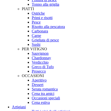
Tonno alla griglia
PIATTI
Ostriche
Primi e risotti
Pesce
Risotto alla pescatora
Carbonara
Carne
Grigliata di pesce
Sushi
PER VITIGNO
Sauvignon
Chardonnay
Verdicchio
Greco di Tufo
Prosecco
OCCASIONI
Aperitivo
Dessert
Serata romantica
Cena tra amici
Occasioni speciali
Cena estiva
Artigiani