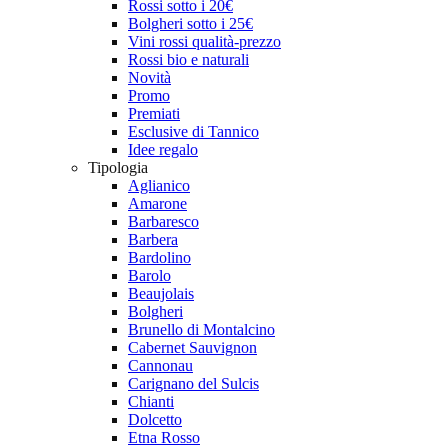
Rossi sotto i 20€
Bolgheri sotto i 25€
Vini rossi qualità-prezzo
Rossi bio e naturali
Novità
Promo
Premiati
Esclusive di Tannico
Idee regalo
Tipologia
Aglianico
Amarone
Barbaresco
Barbera
Bardolino
Barolo
Beaujolais
Bolgheri
Brunello di Montalcino
Cabernet Sauvignon
Cannonau
Carignano del Sulcis
Chianti
Dolcetto
Etna Rosso