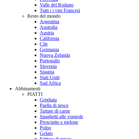
Valle del Rodano
Tutti i i vini Francesi
Resto del mondo
Argentina
Australia
Austria
California
Cile
Germania
Nuova Zelanda
Portogallo
Slovenia
Spagna
Stati Uniti
Sud Africa
Abbinamenti
PIATTI
Grigliata
Paella di pesce
Tartare di carne
Spaghetti alle vongole
Prosciutto e melone
Polpo
Gelato
Frittura di pesce