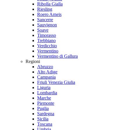
Ribolla Gialla
Riesling
Roero Arneis
Sancerre
Sauvignon
Soave
Timorasso
Trebbiano
Verdicchio
Vermentino
Vermentino di Gallura
Regioni
Abruzzo
Alto Adige
Campania
Friuli Venezia Giulia
Liguria
Lombardia
Marche
Piemonte
Puglia
Sardegna
Sicilia
Toscana
Umbria