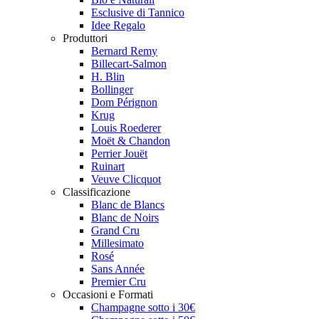
Esclusive di Tannico
Idee Regalo
Produttori
Bernard Remy
Billecart-Salmon
H. Blin
Bollinger
Dom Pérignon
Krug
Louis Roederer
Moët & Chandon
Perrier Jouët
Ruinart
Veuve Clicquot
Classificazione
Blanc de Blancs
Blanc de Noirs
Grand Cru
Millesimato
Rosé
Sans Année
Premier Cru
Occasioni e Formati
Champagne sotto i 30€