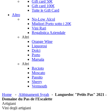
Gift card 50€
Gift card 100€
Tutte le Gift Card
Altro
No-Low Alcol
Migliori Porto sotto i 20€
Vini Rari
Regalistica Aziendale
Altri
Orange Wine
Liquorosi
Dolci
Porto
Marsala
Altri
Recioto
Moscato
Passito
Sherry
Vermouth
Home
›
Abbinamenti Syrah
›
Languedoc "Petits Pas" 2021 -
Domaine du Pas de l'Escalette
Artigiani
Vini degli artigiani