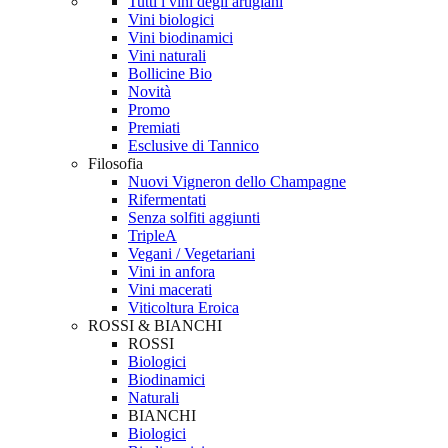
Tutti i vini degli artigiani
Vini biologici
Vini biodinamici
Vini naturali
Bollicine Bio
Novità
Promo
Premiati
Esclusive di Tannico
Filosofia
Nuovi Vigneron dello Champagne
Rifermentati
Senza solfiti aggiunti
TripleA
Vegani / Vegetariani
Vini in anfora
Vini macerati
Viticoltura Eroica
ROSSI & BIANCHI
ROSSI
Biologici
Biodinamici
Naturali
BIANCHI
Biologici