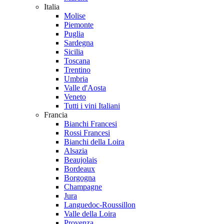
Italia
Molise
Piemonte
Puglia
Sardegna
Sicilia
Toscana
Trentino
Umbria
Valle d'Aosta
Veneto
Tutti i vini Italiani
Francia
Bianchi Francesi
Rossi Francesi
Bianchi della Loira
Alsazia
Beaujolais
Bordeaux
Borgogna
Champagne
Jura
Languedoc-Roussillon
Valle della Loira
Provenza