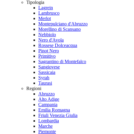
Tipologia
Lagrein
Lambrusco
Merlot
Montepulciano d'Abruzzo
Morellino di Scansano
Nebbiolo
Nero d'Avola
Rossese Dolceacqua
Pinot Nero
Primitivo
Sagrantino di Montefalco
Sangiovese
Sassicaia
Syrah
Taurasi
Regioni
Abruzzo
Alto Adige
Campania
Emilia Romagna
Friuli Venezia Giulia
Lombardia
Marche
Piemonte