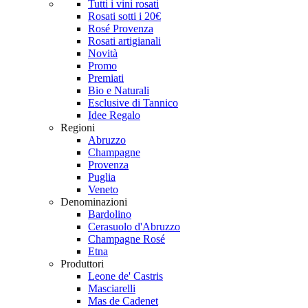
Tutti i vini rosati
Rosati sotti i 20€
Rosé Provenza
Rosati artigianali
Novità
Promo
Premiati
Bio e Naturali
Esclusive di Tannico
Idee Regalo
Regioni
Abruzzo
Champagne
Provenza
Puglia
Veneto
Denominazioni
Bardolino
Cerasuolo d'Abruzzo
Champagne Rosé
Etna
Produttori
Leone de' Castris
Masciarelli
Mas de Cadenet