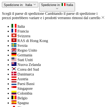
Spedizione in:
Italia
Spedizione in:
Italia
Scegli il paese di spedizione
Cambiando il paese di spedizione i
prezzi potrebbero variare e i prodotti verranno rimossi dal carrello
Italia
Francia
Svizzera
RAS di Hong Kong
Svezia
Regno Unito
Germania
Stati Uniti
Nuova Zelanda
Corea del Sud
Danimarca
Austria
Paesi Bassi
Singapore
Colombia
Belgio
Spagna