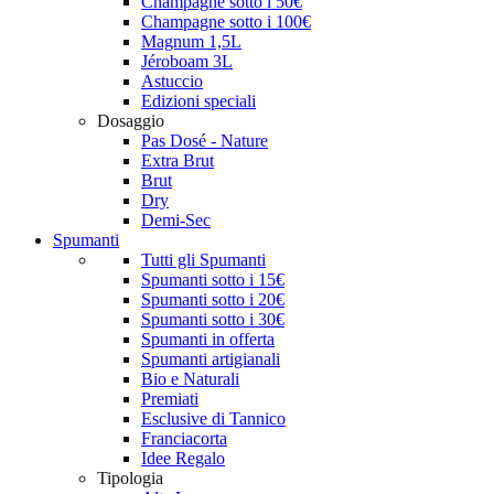
Champagne sotto i 50€
Champagne sotto i 100€
Magnum 1,5L
Jéroboam 3L
Astuccio
Edizioni speciali
Dosaggio
Pas Dosé - Nature
Extra Brut
Brut
Dry
Demi-Sec
Spumanti
Tutti gli Spumanti
Spumanti sotto i 15€
Spumanti sotto i 20€
Spumanti sotto i 30€
Spumanti in offerta
Spumanti artigianali
Bio e Naturali
Premiati
Esclusive di Tannico
Franciacorta
Idee Regalo
Tipologia