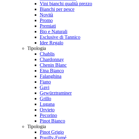
Vini bianchi qualità prezzo
Bianchi per pesce
Novità
Promo
Premiati
Bio e Naturali
Esclusive di Tannico
Idee Regalo
Tipologia
Chablis
Chardonnay
Chenin Blanc
Etna Bianco
Falanghina
Fiano
Gavi
Gewürztraminer
Grillo
Lugana
Orvieto
Pecorino
Pinot Bianco
Tipologia
Pinot Grigio
Pouilly-Fumé