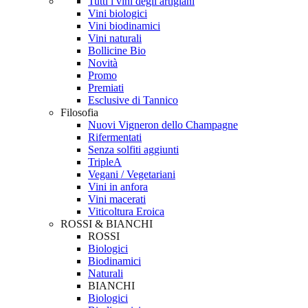
Tutti i vini degli artigiani
Vini biologici
Vini biodinamici
Vini naturali
Bollicine Bio
Novità
Promo
Premiati
Esclusive di Tannico
Filosofia
Nuovi Vigneron dello Champagne
Rifermentati
Senza solfiti aggiunti
TripleA
Vegani / Vegetariani
Vini in anfora
Vini macerati
Viticoltura Eroica
ROSSI & BIANCHI
ROSSI
Biologici
Biodinamici
Naturali
BIANCHI
Biologici