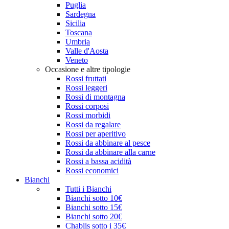
Puglia
Sardegna
Sicilia
Toscana
Umbria
Valle d'Aosta
Veneto
Occasione e altre tipologie
Rossi fruttati
Rossi leggeri
Rossi di montagna
Rossi corposi
Rossi morbidi
Rossi da regalare
Rossi per aperitivo
Rossi da abbinare al pesce
Rossi da abbinare alla carne
Rossi a bassa acidità
Rossi economici
Bianchi
Tutti i Bianchi
Bianchi sotto 10€
Bianchi sotto 15€
Bianchi sotto 20€
Chablis sotto i 35€