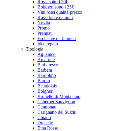
Rossi sotto i 20€
Bolgheri sotto i 25€
Vini rossi qualità-prezzo
Rossi bio e naturali
Novità
Promo
Premiati
Esclusive di Tannico
Idee regalo
Tipologia
Aglianico
Amarone
Barbaresco
Barbera
Bardolino
Barolo
Beaujolais
Bolgheri
Brunello di Montalcino
Cabernet Sauvignon
Cannonau
Carignano del Sulcis
Chianti
Dolcetto
Etna Rosso