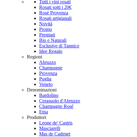
Tutti i vini rosati
Rosati sotti i 20€
Rosé Provenza
Rosati artigianali
Novità
Promo
Premiati
Bio e Naturali
Esclusive di Tannico
Idee Regalo
Regioni
Abruzzo
Champagne
Provenza
Puglia
Veneto
Denominazioni
Bardolino
Cerasuolo d'Abruzzo
Champagne Rosé
Etna
Produttori
Leone de' Castris
Masciarelli
Mas de Cadenet