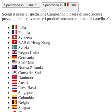
Spedizione in:
Italia
Spedizione in:
Italia
Scegli il paese di spedizione
Cambiando il paese di spedizione i
prezzi potrebbero variare e i prodotti verranno rimossi dal carrello
Italia
Francia
Svizzera
RAS di Hong Kong
Svezia
Regno Unito
Germania
Stati Uniti
Nuova Zelanda
Corea del Sud
Danimarca
Austria
Paesi Bassi
Singapore
Colombia
Belgio
Spagna