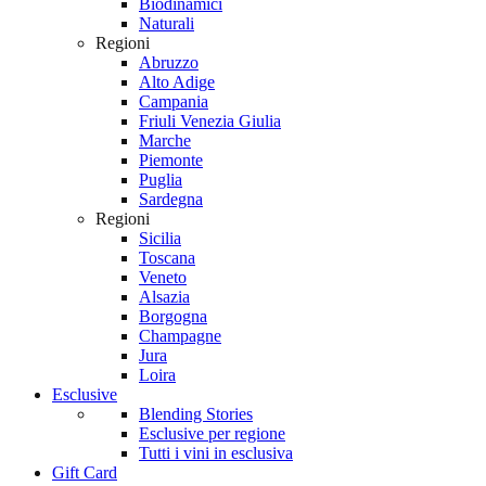
Biodinamici
Naturali
Regioni
Abruzzo
Alto Adige
Campania
Friuli Venezia Giulia
Marche
Piemonte
Puglia
Sardegna
Regioni
Sicilia
Toscana
Veneto
Alsazia
Borgogna
Champagne
Jura
Loira
Esclusive
Blending Stories
Esclusive per regione
Tutti i vini in esclusiva
Gift Card