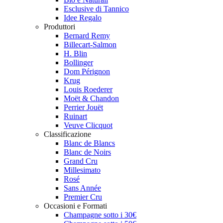
Esclusive di Tannico
Idee Regalo
Produttori
Bernard Remy
Billecart-Salmon
H. Blin
Bollinger
Dom Pérignon
Krug
Louis Roederer
Moët & Chandon
Perrier Jouët
Ruinart
Veuve Clicquot
Classificazione
Blanc de Blancs
Blanc de Noirs
Grand Cru
Millesimato
Rosé
Sans Année
Premier Cru
Occasioni e Formati
Champagne sotto i 30€