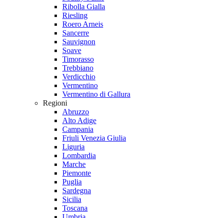
Ribolla Gialla
Riesling
Roero Arneis
Sancerre
Sauvignon
Soave
Timorasso
Trebbiano
Verdicchio
Vermentino
Vermentino di Gallura
Regioni
Abruzzo
Alto Adige
Campania
Friuli Venezia Giulia
Liguria
Lombardia
Marche
Piemonte
Puglia
Sardegna
Sicilia
Toscana
Umbria