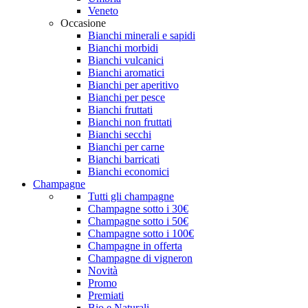
Veneto
Occasione
Bianchi minerali e sapidi
Bianchi morbidi
Bianchi vulcanici
Bianchi aromatici
Bianchi per aperitivo
Bianchi per pesce
Bianchi fruttati
Bianchi non fruttati
Bianchi secchi
Bianchi per carne
Bianchi barricati
Bianchi economici
Champagne
Tutti gli champagne
Champagne sotto i 30€
Champagne sotto i 50€
Champagne sotto i 100€
Champagne in offerta
Champagne di vigneron
Novità
Promo
Premiati
Bio e Naturali