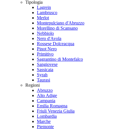
Tipologia
Lagrein
Lambrusco
Merlot
Montepulciano d'Abruzzo
Morellino di Scansano
Nebbiolo
Nero d'Avola
Rossese Dolceacqua
Pinot Nero
Primitivo
Sagrantino di Montefalco
Sangiovese
Sassicaia
Syrah
Taurasi
Regioni
Abruzzo
Alto Adige
Campania
Emilia Romagna
Friuli Venezia Giulia
Lombardia
Marche
Piemonte