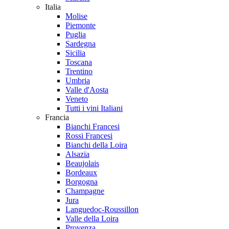
Italia
Molise
Piemonte
Puglia
Sardegna
Sicilia
Toscana
Trentino
Umbria
Valle d'Aosta
Veneto
Tutti i vini Italiani
Francia
Bianchi Francesi
Rossi Francesi
Bianchi della Loira
Alsazia
Beaujolais
Bordeaux
Borgogna
Champagne
Jura
Languedoc-Roussillon
Valle della Loira
Provenza