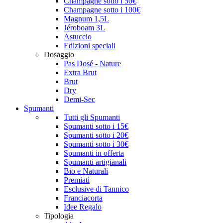
Champagne sotto i 50€
Champagne sotto i 100€
Magnum 1,5L
Jéroboam 3L
Astuccio
Edizioni speciali
Dosaggio
Pas Dosé - Nature
Extra Brut
Brut
Dry
Demi-Sec
Spumanti
Tutti gli Spumanti
Spumanti sotto i 15€
Spumanti sotto i 20€
Spumanti sotto i 30€
Spumanti in offerta
Spumanti artigianali
Bio e Naturali
Premiati
Esclusive di Tannico
Franciacorta
Idee Regalo
Tipologia