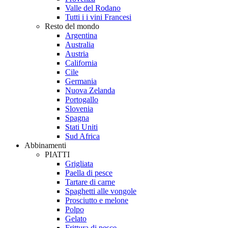
Valle del Rodano
Tutti i i vini Francesi
Resto del mondo
Argentina
Australia
Austria
California
Cile
Germania
Nuova Zelanda
Portogallo
Slovenia
Spagna
Stati Uniti
Sud Africa
Abbinamenti
PIATTI
Grigliata
Paella di pesce
Tartare di carne
Spaghetti alle vongole
Prosciutto e melone
Polpo
Gelato
Frittura di pesce