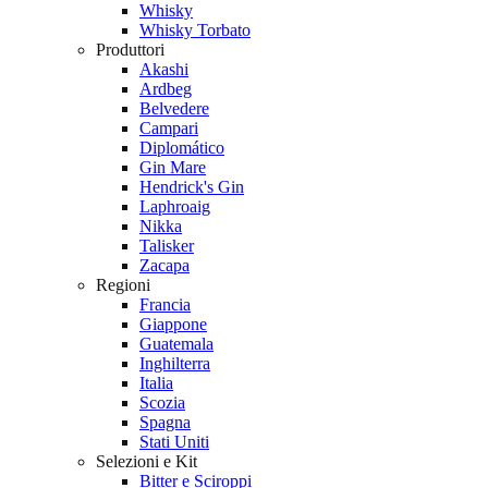
Whisky
Whisky Torbato
Produttori
Akashi
Ardbeg
Belvedere
Campari
Diplomático
Gin Mare
Hendrick's Gin
Laphroaig
Nikka
Talisker
Zacapa
Regioni
Francia
Giappone
Guatemala
Inghilterra
Italia
Scozia
Spagna
Stati Uniti
Selezioni e Kit
Bitter e Sciroppi