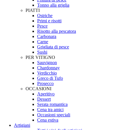
Tonno alla griglia
PIATTI
Ostriche
Primi e risotti
Pesce
Risotto alla pescatora
Carbonara
Carne
Grigliata di pesce
Sushi
PER VITIGNO
Sauvignon
Chardonnay
Verdicchio
Greco di Tufo
Prosecco
OCCASIONI
Aperitivo
Dessert
Serata romantica
Cena tra amici
Occasioni speciali
Cena estiva
Artigiani