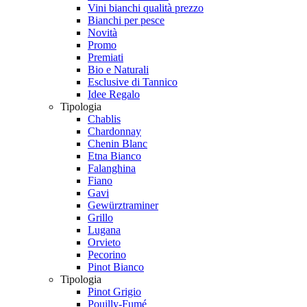
Vini bianchi qualità prezzo
Bianchi per pesce
Novità
Promo
Premiati
Bio e Naturali
Esclusive di Tannico
Idee Regalo
Tipologia
Chablis
Chardonnay
Chenin Blanc
Etna Bianco
Falanghina
Fiano
Gavi
Gewürztraminer
Grillo
Lugana
Orvieto
Pecorino
Pinot Bianco
Tipologia
Pinot Grigio
Pouilly-Fumé