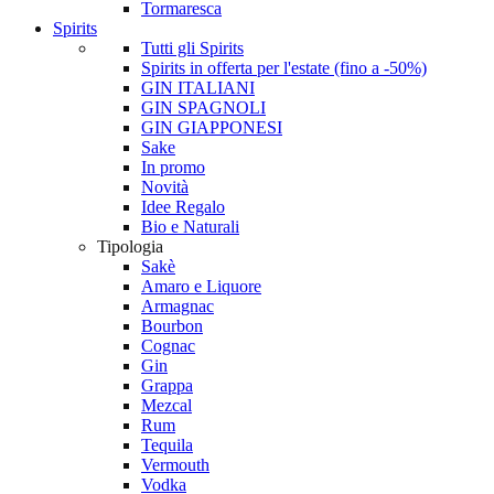
Tormaresca
Spirits
Tutti gli Spirits
Spirits in offerta per l'estate (fino a -50%)
GIN ITALIANI
GIN SPAGNOLI
GIN GIAPPONESI
Sake
In promo
Novità
Idee Regalo
Bio e Naturali
Tipologia
Sakè
Amaro e Liquore
Armagnac
Bourbon
Cognac
Gin
Grappa
Mezcal
Rum
Tequila
Vermouth
Vodka