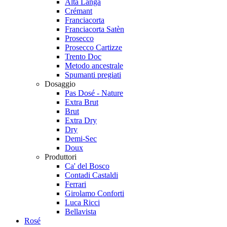
Alta Langa
Crémant
Franciacorta
Franciacorta Satèn
Prosecco
Prosecco Cartizze
Trento Doc
Metodo ancestrale
Spumanti pregiati
Dosaggio
Pas Dosé - Nature
Extra Brut
Brut
Extra Dry
Dry
Demi-Sec
Doux
Produttori
Ca' del Bosco
Contadi Castaldi
Ferrari
Girolamo Conforti
Luca Ricci
Bellavista
Rosé