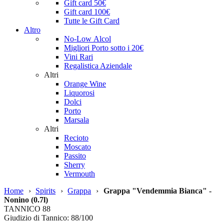
Gift card 50€
Gift card 100€
Tutte le Gift Card
Altro
No-Low Alcol
Migliori Porto sotto i 20€
Vini Rari
Regalistica Aziendale
Altri
Orange Wine
Liquorosi
Dolci
Porto
Marsala
Altri
Recioto
Moscato
Passito
Sherry
Vermouth
Home
›
Spirits
›
Grappa
›
Grappa "Vendemmia Bianca" -
Nonino (0.7l)
TANNICO
88
Giudizio di Tannico: 88/100