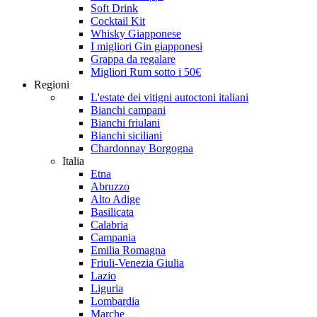
Soft Drink
Cocktail Kit
Whisky Giapponese
I migliori Gin giapponesi
Grappa da regalare
Migliori Rum sotto i 50€
Regioni
L'estate dei vitigni autoctoni italiani
Bianchi campani
Bianchi friulani
Bianchi siciliani
Chardonnay Borgogna
Italia
Etna
Abruzzo
Alto Adige
Basilicata
Calabria
Campania
Emilia Romagna
Friuli-Venezia Giulia
Lazio
Liguria
Lombardia
Marche