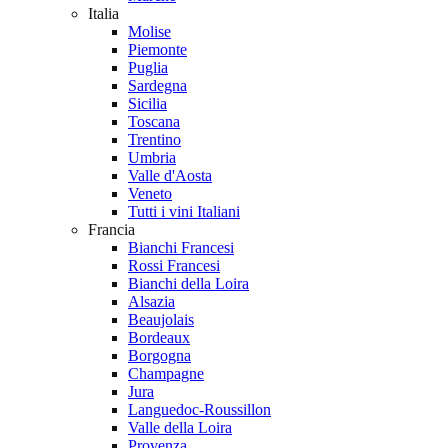
Italia
Molise
Piemonte
Puglia
Sardegna
Sicilia
Toscana
Trentino
Umbria
Valle d'Aosta
Veneto
Tutti i vini Italiani
Francia
Bianchi Francesi
Rossi Francesi
Bianchi della Loira
Alsazia
Beaujolais
Bordeaux
Borgogna
Champagne
Jura
Languedoc-Roussillon
Valle della Loira
Provenza