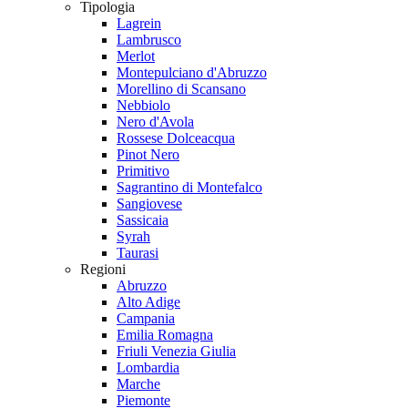
Tipologia
Lagrein
Lambrusco
Merlot
Montepulciano d'Abruzzo
Morellino di Scansano
Nebbiolo
Nero d'Avola
Rossese Dolceacqua
Pinot Nero
Primitivo
Sagrantino di Montefalco
Sangiovese
Sassicaia
Syrah
Taurasi
Regioni
Abruzzo
Alto Adige
Campania
Emilia Romagna
Friuli Venezia Giulia
Lombardia
Marche
Piemonte