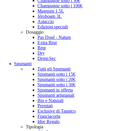
Champagne sotto i 50€
Champagne sotto i 100€
Magnum 1,5L
Jéroboam 3L
Astuccio
Edizioni speciali
Dosaggio
Pas Dosé - Nature
Extra Brut
Brut
Dry
Demi-Sec
Spumanti
Tutti gli Spumanti
Spumanti sotto i 15€
Spumanti sotto i 20€
Spumanti sotto i 30€
Spumanti in offerta
Spumanti artigianali
Bio e Naturali
Premiati
Esclusive di Tannico
Franciacorta
Idee Regalo
Tipologia