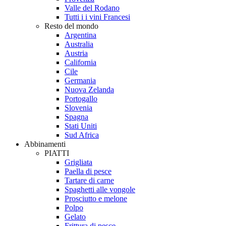
Valle del Rodano
Tutti i i vini Francesi
Resto del mondo
Argentina
Australia
Austria
California
Cile
Germania
Nuova Zelanda
Portogallo
Slovenia
Spagna
Stati Uniti
Sud Africa
Abbinamenti
PIATTI
Grigliata
Paella di pesce
Tartare di carne
Spaghetti alle vongole
Prosciutto e melone
Polpo
Gelato
Frittura di pesce