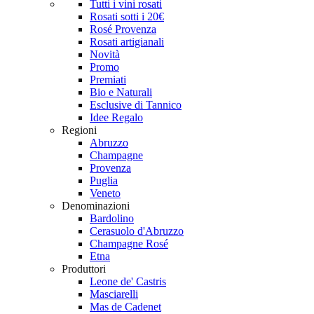
Tutti i vini rosati
Rosati sotti i 20€
Rosé Provenza
Rosati artigianali
Novità
Promo
Premiati
Bio e Naturali
Esclusive di Tannico
Idee Regalo
Regioni
Abruzzo
Champagne
Provenza
Puglia
Veneto
Denominazioni
Bardolino
Cerasuolo d'Abruzzo
Champagne Rosé
Etna
Produttori
Leone de' Castris
Masciarelli
Mas de Cadenet