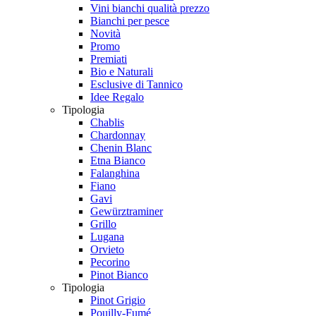
Vini bianchi qualità prezzo
Bianchi per pesce
Novità
Promo
Premiati
Bio e Naturali
Esclusive di Tannico
Idee Regalo
Tipologia
Chablis
Chardonnay
Chenin Blanc
Etna Bianco
Falanghina
Fiano
Gavi
Gewürztraminer
Grillo
Lugana
Orvieto
Pecorino
Pinot Bianco
Tipologia
Pinot Grigio
Pouilly-Fumé