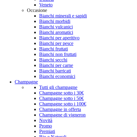
Veneto
Occasione
Bianchi minerali e sapidi
Bianchi morbidi
Bianchi vulcanici
Bianchi aromatici
Bianchi per aperitivo
Bianchi per pesce
Bianchi fruttati
Bianchi non fruttati
Bianchi secchi
Bianchi per carne
Bianchi barricati
Bianchi economici
Champagne
Tutti gli champagne
Champagne sotto i 30€
Champagne sotto i 50€
Champagne sotto i 100€
Champagne in offerta
Champagne di vigneron
Novità
Promo
Premiati
Bio e Naturali