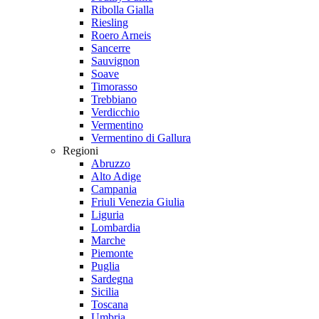
Ribolla Gialla
Riesling
Roero Arneis
Sancerre
Sauvignon
Soave
Timorasso
Trebbiano
Verdicchio
Vermentino
Vermentino di Gallura
Regioni
Abruzzo
Alto Adige
Campania
Friuli Venezia Giulia
Liguria
Lombardia
Marche
Piemonte
Puglia
Sardegna
Sicilia
Toscana
Umbria