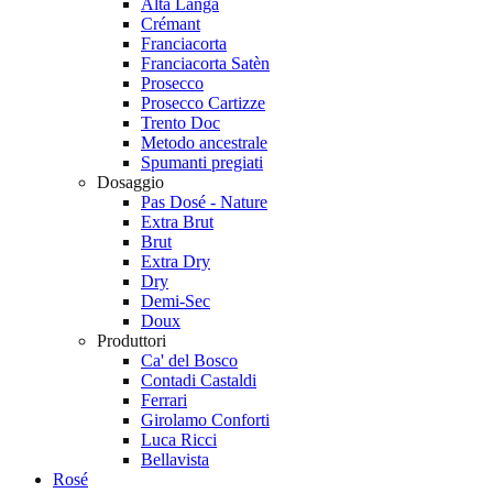
Alta Langa
Crémant
Franciacorta
Franciacorta Satèn
Prosecco
Prosecco Cartizze
Trento Doc
Metodo ancestrale
Spumanti pregiati
Dosaggio
Pas Dosé - Nature
Extra Brut
Brut
Extra Dry
Dry
Demi-Sec
Doux
Produttori
Ca' del Bosco
Contadi Castaldi
Ferrari
Girolamo Conforti
Luca Ricci
Bellavista
Rosé