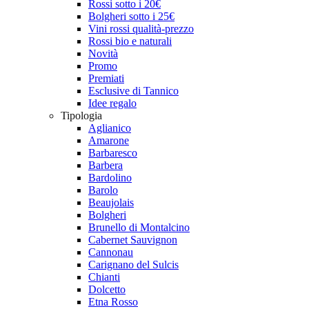
Rossi sotto i 20€
Bolgheri sotto i 25€
Vini rossi qualità-prezzo
Rossi bio e naturali
Novità
Promo
Premiati
Esclusive di Tannico
Idee regalo
Tipologia
Aglianico
Amarone
Barbaresco
Barbera
Bardolino
Barolo
Beaujolais
Bolgheri
Brunello di Montalcino
Cabernet Sauvignon
Cannonau
Carignano del Sulcis
Chianti
Dolcetto
Etna Rosso