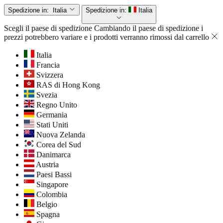
Spedizione in:
Italia
Spedizione in:
Italia
Scegli il paese di spedizione
Cambiando il paese di spedizione i
prezzi potrebbero variare e i prodotti verranno rimossi dal carrello
Italia
Francia
Svizzera
RAS di Hong Kong
Svezia
Regno Unito
Germania
Stati Uniti
Nuova Zelanda
Corea del Sud
Danimarca
Austria
Paesi Bassi
Singapore
Colombia
Belgio
Spagna