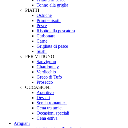
Tonno alla griglia
PIATTI
Ostriche
Primi e risotti
Pesce
Risotto alla pescatora
Carbonara
Carne
Grigliata di pesce
Sushi
PER VITIGNO
Sauvignon
Chardonnay
Verdicchio
Greco di Tufo
Prosecco
OCCASIONI
Aperitivo
Dessert
Serata romantica
Cena tra amici
Occasioni speciali
Cena estiva
Artigiani