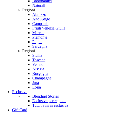
Biodinamici
Naturali
Regioni
Abruzzo
Alto Adige
Campania
Friuli Venezia Giulia
Marche
Piemonte
Puglia
Sardegna
Regioni
Sicilia
Toscana
Veneto
Alsazia
Borgogna
Champagne
Jura
Loira
Esclusive
Blending Stories
Esclusive per regione
Tutti i vini in esclusiva
Gift Card