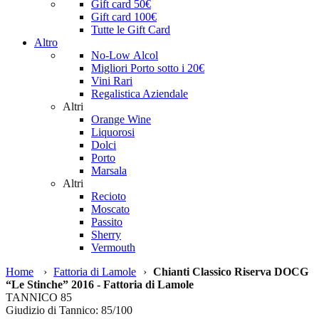
Gift card 50€
Gift card 100€
Tutte le Gift Card
Altro
No-Low Alcol
Migliori Porto sotto i 20€
Vini Rari
Regalistica Aziendale
Altri
Orange Wine
Liquorosi
Dolci
Porto
Marsala
Altri
Recioto
Moscato
Passito
Sherry
Vermouth
Home
›
Fattoria di Lamole
›
Chianti Classico Riserva DOCG
“Le Stinche” 2016 - Fattoria di Lamole
TANNICO
85
Giudizio di Tannico: 85/100