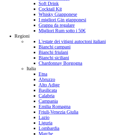
Soft Drink
Cocktail Kit
Whisky Giapponese
I migliori Gin giapponesi
Grappa da regalare
Migliori Rum sotto i 50€
Regioni
L'estate dei vitigni autoctoni italiani
Bianchi campani
Bianchi friulani
Bianchi siciliani
Chardonnay Borgogna
Italia
Etna
Abruzzo
Alto Adige
Basilicata
Calabria
Campania
Emilia Romagna
Friuli-Venezia Giulia
Lazio
Liguria
Lombardia
Marche