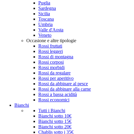
Puglia
Sardegna
Sicilia
Toscana
Umbria
Valle d'Aosta
Veneto
Occasione e altre tipologie
Rossi fruttati
Rossi leggeri
Rossi di montagna
Rossi corposi
Rossi morbidi
Rossi da regalare
Rossi per aperitivo
Rossi da abbinare al pesce
Rossi da abbinare alla carne
Rossi a bassa acidità
Rossi economici
Bianchi
Tutti i Bianchi
Bianchi sotto 10€
Bianchi sotto 15€
Bianchi sotto 20€
Chablis sotto i 35€