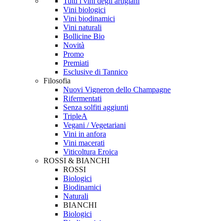
Tutti i vini degli artigiani
Vini biologici
Vini biodinamici
Vini naturali
Bollicine Bio
Novità
Promo
Premiati
Esclusive di Tannico
Filosofia
Nuovi Vigneron dello Champagne
Rifermentati
Senza solfiti aggiunti
TripleA
Vegani / Vegetariani
Vini in anfora
Vini macerati
Viticoltura Eroica
ROSSI & BIANCHI
ROSSI
Biologici
Biodinamici
Naturali
BIANCHI
Biologici