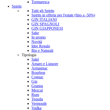
Tormaresca
Spirits
Tutti gli Spirits
Spirits in offerta per l'estate (fino a -50%)
GIN ITALIANI
GIN SPAGNOLI
GIN GIAPPONESI
Sake
In promo
Novità
Idee Regalo
Bio e Naturali
Tipologia
Sakè
Amaro e Liquore
Armagnac
Bourbon
Cognac
Gin
Grappa
Mezcal
Rum
Tequila
Vermouth
Vodka