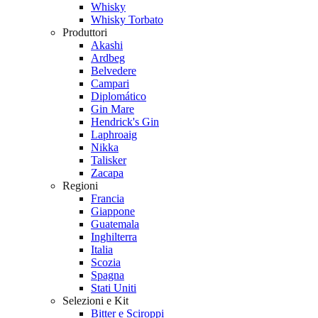
Whisky
Whisky Torbato
Produttori
Akashi
Ardbeg
Belvedere
Campari
Diplomático
Gin Mare
Hendrick's Gin
Laphroaig
Nikka
Talisker
Zacapa
Regioni
Francia
Giappone
Guatemala
Inghilterra
Italia
Scozia
Spagna
Stati Uniti
Selezioni e Kit
Bitter e Sciroppi