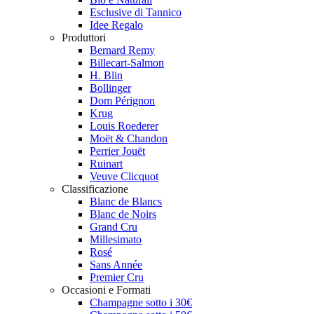
Esclusive di Tannico
Idee Regalo
Produttori
Bernard Remy
Billecart-Salmon
H. Blin
Bollinger
Dom Pérignon
Krug
Louis Roederer
Moët & Chandon
Perrier Jouët
Ruinart
Veuve Clicquot
Classificazione
Blanc de Blancs
Blanc de Noirs
Grand Cru
Millesimato
Rosé
Sans Année
Premier Cru
Occasioni e Formati
Champagne sotto i 30€