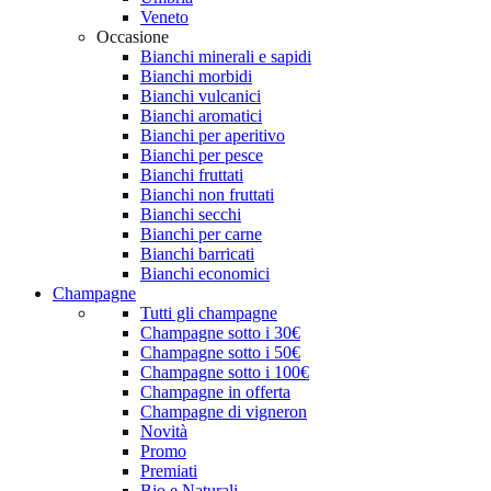
Veneto
Occasione
Bianchi minerali e sapidi
Bianchi morbidi
Bianchi vulcanici
Bianchi aromatici
Bianchi per aperitivo
Bianchi per pesce
Bianchi fruttati
Bianchi non fruttati
Bianchi secchi
Bianchi per carne
Bianchi barricati
Bianchi economici
Champagne
Tutti gli champagne
Champagne sotto i 30€
Champagne sotto i 50€
Champagne sotto i 100€
Champagne in offerta
Champagne di vigneron
Novità
Promo
Premiati
Bio e Naturali