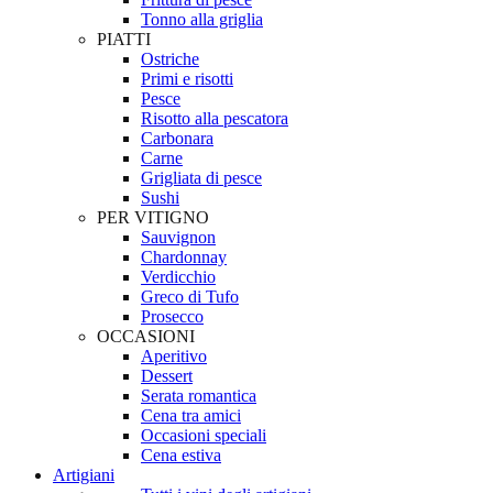
Tonno alla griglia
PIATTI
Ostriche
Primi e risotti
Pesce
Risotto alla pescatora
Carbonara
Carne
Grigliata di pesce
Sushi
PER VITIGNO
Sauvignon
Chardonnay
Verdicchio
Greco di Tufo
Prosecco
OCCASIONI
Aperitivo
Dessert
Serata romantica
Cena tra amici
Occasioni speciali
Cena estiva
Artigiani