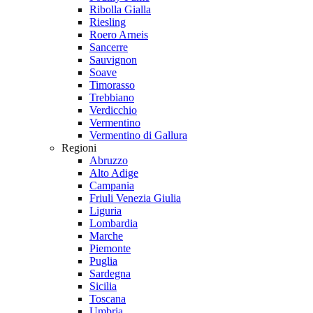
Ribolla Gialla
Riesling
Roero Arneis
Sancerre
Sauvignon
Soave
Timorasso
Trebbiano
Verdicchio
Vermentino
Vermentino di Gallura
Regioni
Abruzzo
Alto Adige
Campania
Friuli Venezia Giulia
Liguria
Lombardia
Marche
Piemonte
Puglia
Sardegna
Sicilia
Toscana
Umbria