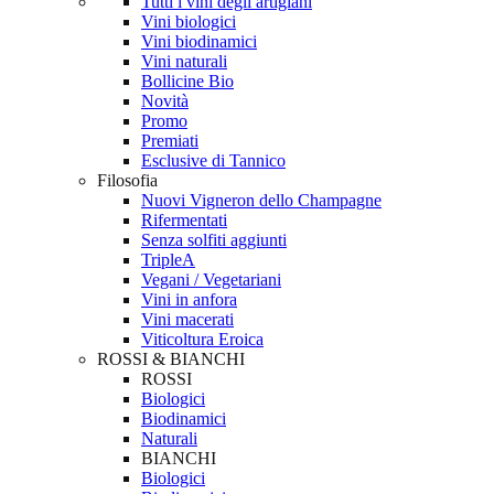
Tutti i vini degli artigiani
Vini biologici
Vini biodinamici
Vini naturali
Bollicine Bio
Novità
Promo
Premiati
Esclusive di Tannico
Filosofia
Nuovi Vigneron dello Champagne
Rifermentati
Senza solfiti aggiunti
TripleA
Vegani / Vegetariani
Vini in anfora
Vini macerati
Viticoltura Eroica
ROSSI & BIANCHI
ROSSI
Biologici
Biodinamici
Naturali
BIANCHI
Biologici