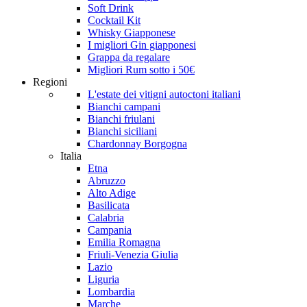
Soft Drink
Cocktail Kit
Whisky Giapponese
I migliori Gin giapponesi
Grappa da regalare
Migliori Rum sotto i 50€
Regioni
L'estate dei vitigni autoctoni italiani
Bianchi campani
Bianchi friulani
Bianchi siciliani
Chardonnay Borgogna
Italia
Etna
Abruzzo
Alto Adige
Basilicata
Calabria
Campania
Emilia Romagna
Friuli-Venezia Giulia
Lazio
Liguria
Lombardia
Marche