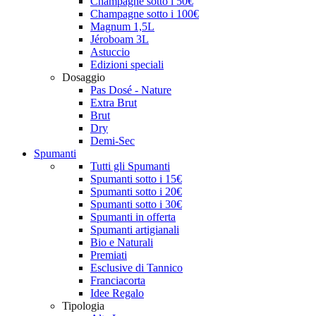
Champagne sotto i 50€
Champagne sotto i 100€
Magnum 1,5L
Jéroboam 3L
Astuccio
Edizioni speciali
Dosaggio
Pas Dosé - Nature
Extra Brut
Brut
Dry
Demi-Sec
Spumanti
Tutti gli Spumanti
Spumanti sotto i 15€
Spumanti sotto i 20€
Spumanti sotto i 30€
Spumanti in offerta
Spumanti artigianali
Bio e Naturali
Premiati
Esclusive di Tannico
Franciacorta
Idee Regalo
Tipologia