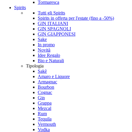
Tormaresca
Spirits
Tutti gli Spirits
Spirits in offerta per l'estate (fino a -50%)
GIN ITALIANI
GIN SPAGNOLI
GIN GIAPPONESI
Sake
In promo
Novità
Idee Regalo
Bio e Naturali
Tipologia
Sakè
Amaro e Liquore
Armagnac
Bourbon
Cognac
Gin
Grappa
Mezcal
Rum
Tequila
Vermouth
Vodka