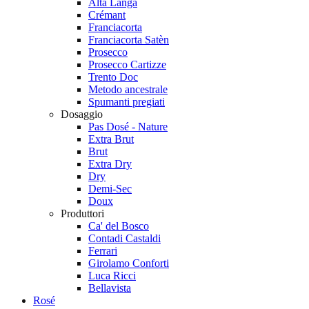
Alta Langa
Crémant
Franciacorta
Franciacorta Satèn
Prosecco
Prosecco Cartizze
Trento Doc
Metodo ancestrale
Spumanti pregiati
Dosaggio
Pas Dosé - Nature
Extra Brut
Brut
Extra Dry
Dry
Demi-Sec
Doux
Produttori
Ca' del Bosco
Contadi Castaldi
Ferrari
Girolamo Conforti
Luca Ricci
Bellavista
Rosé