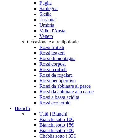
Puglia
Sardegna
Sicilia
Toscana
Umbria
Valle d'Aosta
Veneto
Occasione e altre tipologie
Rossi fruttati
Rossi leggeri
Rossi di montagna
Rossi corposi
Rossi morbidi
Rossi da regalare
Rossi per aperitivo
Rossi da abbinare al pesce
Rossi da abbinare alla carne
Rossi a bassa acidità
Rossi economici
Bianchi
Tutti i Bianchi
Bianchi sotto 10€
Bianchi sotto 15€
Bianchi sotto 20€
Chablis sotto i 35€