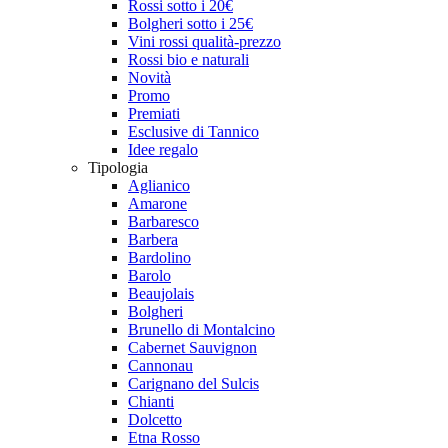
Rossi sotto i 20€
Bolgheri sotto i 25€
Vini rossi qualità-prezzo
Rossi bio e naturali
Novità
Promo
Premiati
Esclusive di Tannico
Idee regalo
Tipologia
Aglianico
Amarone
Barbaresco
Barbera
Bardolino
Barolo
Beaujolais
Bolgheri
Brunello di Montalcino
Cabernet Sauvignon
Cannonau
Carignano del Sulcis
Chianti
Dolcetto
Etna Rosso