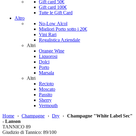
Gift card 50€
Gift card 100€
Tutte le Gift Card
Altro
No-Low Alcol
Migliori Porto sotto i 20€
Vini Rari
Regalistica Aziendale
Altri
Orange Wine
Liquorosi
Dolci
Porto
Marsala
Altri
Recioto
Moscato
Passito
Sherry
Vermouth
Home
›
Champagne
›
Dry
›
Champagne "White Label Sec"
- Lanson
TANNICO
89
Giudizio di Tannico: 89/100