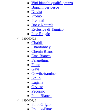
Vini bianchi qualità prezzo
Bianchi per pesce
Novità
Promo
Premiati
Bio e Naturali
Esclusive di Tannico
Idee Regalo
Tipologia
Chablis
Chardonnay
Chenin Blanc
Etna Bianco
Falanghina
Fiano
Gavi
Gewürztraminer
Grillo
Lugana
Orvieto
Pecorino
Pinot Bianco
Tipologia
Pinot Grigio
Pouilly-Fumé