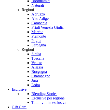
Biodinamici
Naturali
Regioni
Abruzzo
Alto Adige
Campania
Friuli Venezia Giulia
Marche
Piemonte
Puglia
Sardegna
Regioni
Sicilia
Toscana
Veneto
Alsazia
Borgogna
Champagne
Jura
Loira
Esclusive
Blending Stories
Esclusive per regione
Tutti i vini in esclusiva
Gift Card