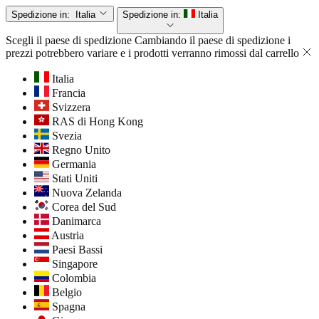
Spedizione in:
Italia
Spedizione in:
Italia
Scegli il paese di spedizione
Cambiando il paese di spedizione i
prezzi potrebbero variare e i prodotti verranno rimossi dal carrello
Italia
Francia
Svizzera
RAS di Hong Kong
Svezia
Regno Unito
Germania
Stati Uniti
Nuova Zelanda
Corea del Sud
Danimarca
Austria
Paesi Bassi
Singapore
Colombia
Belgio
Spagna