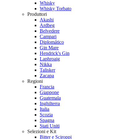
Whisky
Whisky Torbato
Produttori
Akashi
Ardbeg
Belvedere
Campari
Diplomático
Gin Mare
Hendrick's Gin
Laphroaig
Nikka
Talisker
Zacapa
Regioni
Francia
Giappone
Guatemala
Inghilterra
Italia
Scozia
Spagna
Stati Uniti
Selezioni e Kit
Bitter e Sciroppi