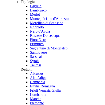
Tipologia
Lagrein
Lambrusco
Merlot
Montepulciano d'Abruzzo
Morellino di Scansano
Nebbiolo
Nero d'Avola
Rossese Dolceacqua
Pinot Nero
Primitivo
Sagrantino di Montefalco
Sangiovese
Sassicaia
Syrah
Taurasi
Regioni
Abruzzo
Alto Adige
Campania
Emilia Romagna
Friuli Venezia Giulia
Lombardia
Marche
Piemonte