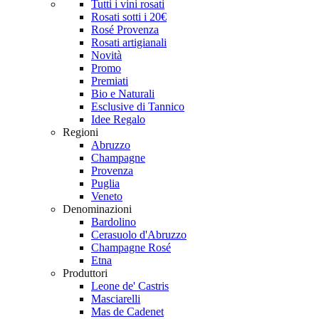
Tutti i vini rosati
Rosati sotti i 20€
Rosé Provenza
Rosati artigianali
Novità
Promo
Premiati
Bio e Naturali
Esclusive di Tannico
Idee Regalo
Regioni
Abruzzo
Champagne
Provenza
Puglia
Veneto
Denominazioni
Bardolino
Cerasuolo d'Abruzzo
Champagne Rosé
Etna
Produttori
Leone de' Castris
Masciarelli
Mas de Cadenet