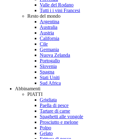
Valle del Rodano
Tutti i i vini Francesi
Resto del mondo
Argentina
Australia
Austria
California
Cile
Germania
Nuova Zelanda
Portogallo
Slovenia
Spagna
Stati Uniti
Sud Africa
Abbinamenti
PIATTI
Grigliata
Paella di pesce
Tartare di carne
Spaghetti alle vongole
Prosciutto e melone
Polpo
Gelato
Frittura di pesce