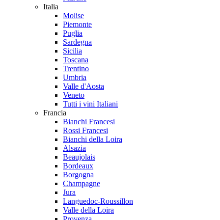
Italia
Molise
Piemonte
Puglia
Sardegna
Sicilia
Toscana
Trentino
Umbria
Valle d'Aosta
Veneto
Tutti i vini Italiani
Francia
Bianchi Francesi
Rossi Francesi
Bianchi della Loira
Alsazia
Beaujolais
Bordeaux
Borgogna
Champagne
Jura
Languedoc-Roussillon
Valle della Loira
Provenza