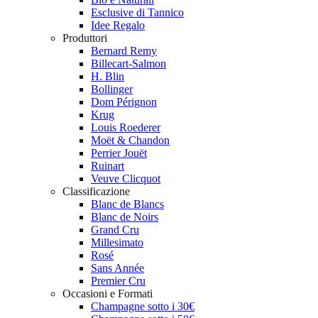
Esclusive di Tannico
Idee Regalo
Produttori
Bernard Remy
Billecart-Salmon
H. Blin
Bollinger
Dom Pérignon
Krug
Louis Roederer
Moët & Chandon
Perrier Jouët
Ruinart
Veuve Clicquot
Classificazione
Blanc de Blancs
Blanc de Noirs
Grand Cru
Millesimato
Rosé
Sans Année
Premier Cru
Occasioni e Formati
Champagne sotto i 30€