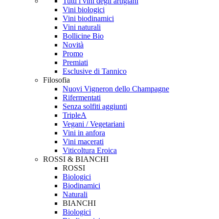
Tutti i vini degli artigiani
Vini biologici
Vini biodinamici
Vini naturali
Bollicine Bio
Novità
Promo
Premiati
Esclusive di Tannico
Filosofia
Nuovi Vigneron dello Champagne
Rifermentati
Senza solfiti aggiunti
TripleA
Vegani / Vegetariani
Vini in anfora
Vini macerati
Viticoltura Eroica
ROSSI & BIANCHI
ROSSI
Biologici
Biodinamici
Naturali
BIANCHI
Biologici