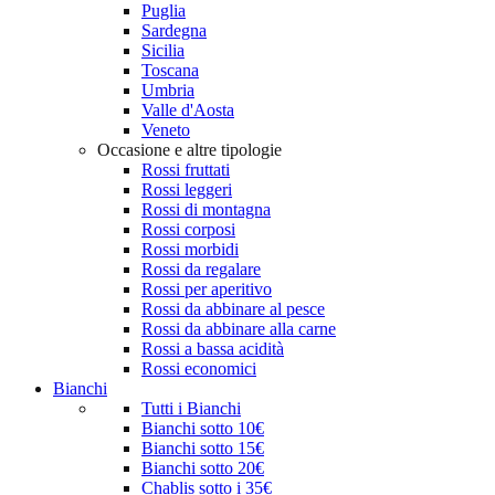
Puglia
Sardegna
Sicilia
Toscana
Umbria
Valle d'Aosta
Veneto
Occasione e altre tipologie
Rossi fruttati
Rossi leggeri
Rossi di montagna
Rossi corposi
Rossi morbidi
Rossi da regalare
Rossi per aperitivo
Rossi da abbinare al pesce
Rossi da abbinare alla carne
Rossi a bassa acidità
Rossi economici
Bianchi
Tutti i Bianchi
Bianchi sotto 10€
Bianchi sotto 15€
Bianchi sotto 20€
Chablis sotto i 35€