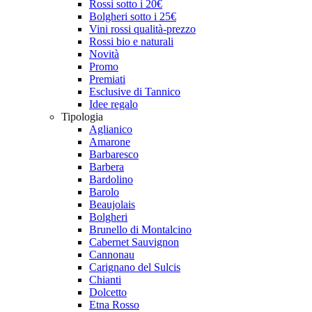
Rossi sotto i 20€
Bolgheri sotto i 25€
Vini rossi qualità-prezzo
Rossi bio e naturali
Novità
Promo
Premiati
Esclusive di Tannico
Idee regalo
Tipologia
Aglianico
Amarone
Barbaresco
Barbera
Bardolino
Barolo
Beaujolais
Bolgheri
Brunello di Montalcino
Cabernet Sauvignon
Cannonau
Carignano del Sulcis
Chianti
Dolcetto
Etna Rosso