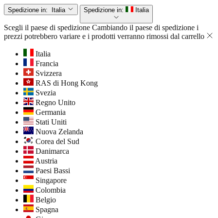
Spedizione in:
Italia
Spedizione in:
Italia
Scegli il paese di spedizione
Cambiando il paese di spedizione i
prezzi potrebbero variare e i prodotti verranno rimossi dal carrello
Italia
Francia
Svizzera
RAS di Hong Kong
Svezia
Regno Unito
Germania
Stati Uniti
Nuova Zelanda
Corea del Sud
Danimarca
Austria
Paesi Bassi
Singapore
Colombia
Belgio
Spagna