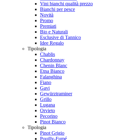
Vini bianchi qualità prezzo
Bianchi per pesce
Novità
Promo
Premiati
Bio e Naturali
Esclusive di Tannico
Idee Regalo
Tipologia
Chablis
Chardonnay
Chenin Blanc
Etna Bianco
Falanghina
Fiano
Gavi
Gewürztraminer
Grillo
Lugana
Orvieto
Pecorino
Pinot Bianco
Tipologia
Pinot Grigio
Pouilly-Fumé