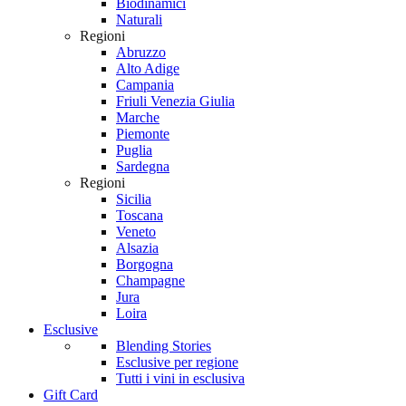
Biodinamici
Naturali
Regioni
Abruzzo
Alto Adige
Campania
Friuli Venezia Giulia
Marche
Piemonte
Puglia
Sardegna
Regioni
Sicilia
Toscana
Veneto
Alsazia
Borgogna
Champagne
Jura
Loira
Esclusive
Blending Stories
Esclusive per regione
Tutti i vini in esclusiva
Gift Card