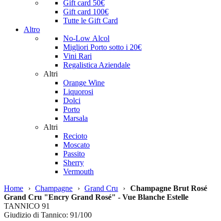
Gift card 50€
Gift card 100€
Tutte le Gift Card
Altro
No-Low Alcol
Migliori Porto sotto i 20€
Vini Rari
Regalistica Aziendale
Altri
Orange Wine
Liquorosi
Dolci
Porto
Marsala
Altri
Recioto
Moscato
Passito
Sherry
Vermouth
Home
›
Champagne
›
Grand Cru
›
Champagne Brut Rosé
Grand Cru "Encry Grand Rosé" - Vue Blanche Estelle
TANNICO
91
Giudizio di Tannico: 91/100