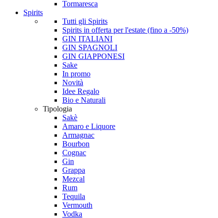
Tormaresca
Spirits
Tutti gli Spirits
Spirits in offerta per l'estate (fino a -50%)
GIN ITALIANI
GIN SPAGNOLI
GIN GIAPPONESI
Sake
In promo
Novità
Idee Regalo
Bio e Naturali
Tipologia
Sakè
Amaro e Liquore
Armagnac
Bourbon
Cognac
Gin
Grappa
Mezcal
Rum
Tequila
Vermouth
Vodka