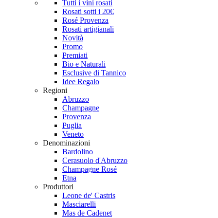
Tutti i vini rosati
Rosati sotti i 20€
Rosé Provenza
Rosati artigianali
Novità
Promo
Premiati
Bio e Naturali
Esclusive di Tannico
Idee Regalo
Regioni
Abruzzo
Champagne
Provenza
Puglia
Veneto
Denominazioni
Bardolino
Cerasuolo d'Abruzzo
Champagne Rosé
Etna
Produttori
Leone de' Castris
Masciarelli
Mas de Cadenet