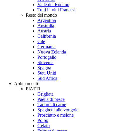
Valle del Rodano
Tutti i i vini Francesi
Resto del mondo
Argentina
Australia
Austria
California
Cile
Germania
Nuova Zelanda
Portogallo
Slovenia
Spagna
Stati Uniti
Sud Africa
Abbinamenti
PIATTI
Grigliata
Paella di pesce
Tartare di carne
Spaghetti alle vongole
Prosciutto e melone
Polpo
Gelato
Frittura di pesce