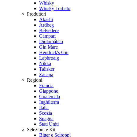
Whisky
Whisky Torbato
Produttori
Akashi
Ardbeg
Belvedere
Campari
Diplomático
Gin Mare
Hendrick's Gin
Laphroaig
Nikka
Talisker
Zacapa
Regioni
Francia
Giappone
Guatemala
Inghilterra
Italia
Scozia
Spagna
Stati Uniti
Selezioni e Kit
Bitter e Sciroppi