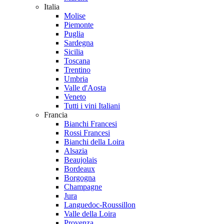
Italia
Molise
Piemonte
Puglia
Sardegna
Sicilia
Toscana
Trentino
Umbria
Valle d'Aosta
Veneto
Tutti i vini Italiani
Francia
Bianchi Francesi
Rossi Francesi
Bianchi della Loira
Alsazia
Beaujolais
Bordeaux
Borgogna
Champagne
Jura
Languedoc-Roussillon
Valle della Loira
Provenza