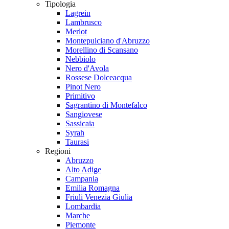
Tipologia
Lagrein
Lambrusco
Merlot
Montepulciano d'Abruzzo
Morellino di Scansano
Nebbiolo
Nero d'Avola
Rossese Dolceacqua
Pinot Nero
Primitivo
Sagrantino di Montefalco
Sangiovese
Sassicaia
Syrah
Taurasi
Regioni
Abruzzo
Alto Adige
Campania
Emilia Romagna
Friuli Venezia Giulia
Lombardia
Marche
Piemonte