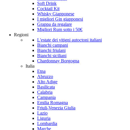
Soft Drink
Cocktail Kit
Whisky Giapponese
I migliori Gin giapponesi
Grappa da regalare
Migliori Rum sotto i 50€
Regioni
L'estate dei vitigni autoctoni italiani
Bianchi campani
Bianchi friulani
Bianchi siciliani
Chardonnay Borgogna
Italia
Etna
Abruzzo
Alto Adige
Basilicata
Calabria
Campania
Emilia Romagna
Friuli-Venezia Giulia
Lazio
Liguria
Lombardia
Marche