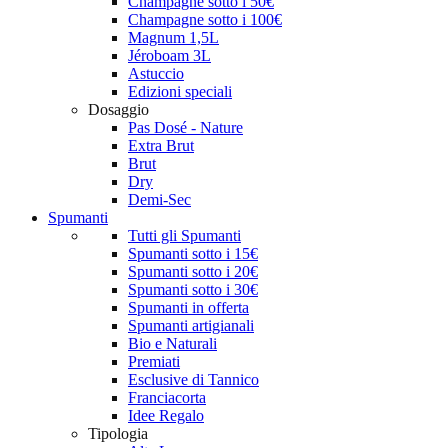
Champagne sotto i 50€
Champagne sotto i 100€
Magnum 1,5L
Jéroboam 3L
Astuccio
Edizioni speciali
Dosaggio
Pas Dosé - Nature
Extra Brut
Brut
Dry
Demi-Sec
Spumanti
Tutti gli Spumanti
Spumanti sotto i 15€
Spumanti sotto i 20€
Spumanti sotto i 30€
Spumanti in offerta
Spumanti artigianali
Bio e Naturali
Premiati
Esclusive di Tannico
Franciacorta
Idee Regalo
Tipologia