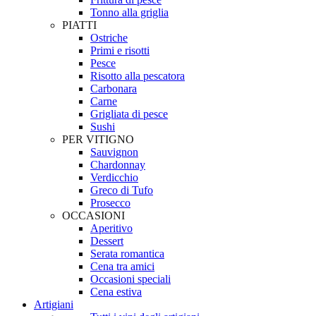
Tonno alla griglia
PIATTI
Ostriche
Primi e risotti
Pesce
Risotto alla pescatora
Carbonara
Carne
Grigliata di pesce
Sushi
PER VITIGNO
Sauvignon
Chardonnay
Verdicchio
Greco di Tufo
Prosecco
OCCASIONI
Aperitivo
Dessert
Serata romantica
Cena tra amici
Occasioni speciali
Cena estiva
Artigiani