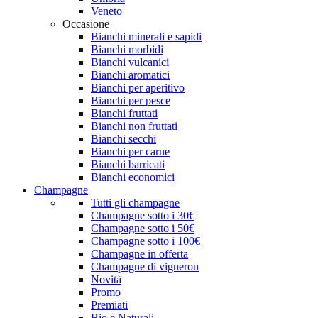
Veneto
Occasione
Bianchi minerali e sapidi
Bianchi morbidi
Bianchi vulcanici
Bianchi aromatici
Bianchi per aperitivo
Bianchi per pesce
Bianchi fruttati
Bianchi non fruttati
Bianchi secchi
Bianchi per carne
Bianchi barricati
Bianchi economici
Champagne
Tutti gli champagne
Champagne sotto i 30€
Champagne sotto i 50€
Champagne sotto i 100€
Champagne in offerta
Champagne di vigneron
Novità
Promo
Premiati
Bio e Naturali