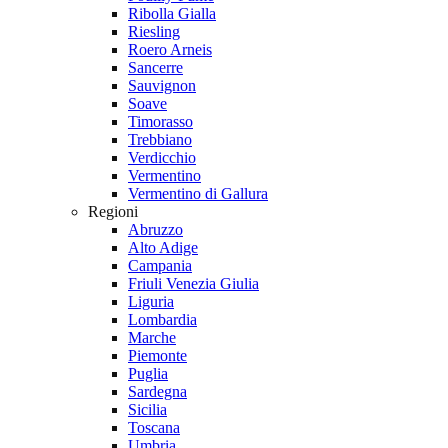
Ribolla Gialla
Riesling
Roero Arneis
Sancerre
Sauvignon
Soave
Timorasso
Trebbiano
Verdicchio
Vermentino
Vermentino di Gallura
Regioni
Abruzzo
Alto Adige
Campania
Friuli Venezia Giulia
Liguria
Lombardia
Marche
Piemonte
Puglia
Sardegna
Sicilia
Toscana
Umbria