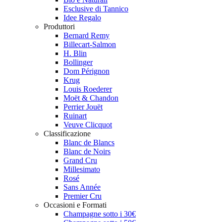
Esclusive di Tannico
Idee Regalo
Produttori
Bernard Remy
Billecart-Salmon
H. Blin
Bollinger
Dom Pérignon
Krug
Louis Roederer
Moët & Chandon
Perrier Jouët
Ruinart
Veuve Clicquot
Classificazione
Blanc de Blancs
Blanc de Noirs
Grand Cru
Millesimato
Rosé
Sans Année
Premier Cru
Occasioni e Formati
Champagne sotto i 30€