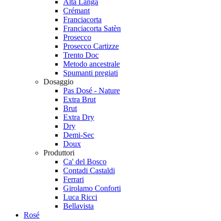
Alta Langa
Crémant
Franciacorta
Franciacorta Satèn
Prosecco
Prosecco Cartizze
Trento Doc
Metodo ancestrale
Spumanti pregiati
Dosaggio
Pas Dosé - Nature
Extra Brut
Brut
Extra Dry
Dry
Demi-Sec
Doux
Produttori
Ca' del Bosco
Contadi Castaldi
Ferrari
Girolamo Conforti
Luca Ricci
Bellavista
Rosé