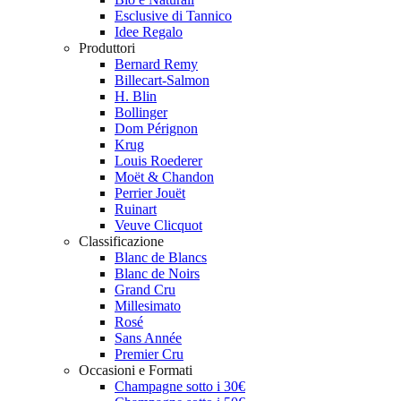
Esclusive di Tannico
Idee Regalo
Produttori
Bernard Remy
Billecart-Salmon
H. Blin
Bollinger
Dom Pérignon
Krug
Louis Roederer
Moët & Chandon
Perrier Jouët
Ruinart
Veuve Clicquot
Classificazione
Blanc de Blancs
Blanc de Noirs
Grand Cru
Millesimato
Rosé
Sans Année
Premier Cru
Occasioni e Formati
Champagne sotto i 30€