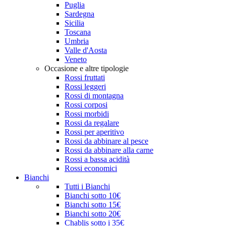
Puglia
Sardegna
Sicilia
Toscana
Umbria
Valle d'Aosta
Veneto
Occasione e altre tipologie
Rossi fruttati
Rossi leggeri
Rossi di montagna
Rossi corposi
Rossi morbidi
Rossi da regalare
Rossi per aperitivo
Rossi da abbinare al pesce
Rossi da abbinare alla carne
Rossi a bassa acidità
Rossi economici
Bianchi
Tutti i Bianchi
Bianchi sotto 10€
Bianchi sotto 15€
Bianchi sotto 20€
Chablis sotto i 35€