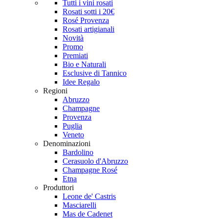
Tutti i vini rosati
Rosati sotti i 20€
Rosé Provenza
Rosati artigianali
Novità
Promo
Premiati
Bio e Naturali
Esclusive di Tannico
Idee Regalo
Regioni
Abruzzo
Champagne
Provenza
Puglia
Veneto
Denominazioni
Bardolino
Cerasuolo d'Abruzzo
Champagne Rosé
Etna
Produttori
Leone de' Castris
Masciarelli
Mas de Cadenet