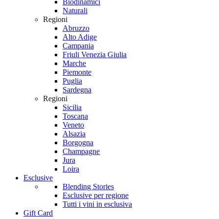
Biodinamici
Naturali
Regioni
Abruzzo
Alto Adige
Campania
Friuli Venezia Giulia
Marche
Piemonte
Puglia
Sardegna
Regioni
Sicilia
Toscana
Veneto
Alsazia
Borgogna
Champagne
Jura
Loira
Esclusive
Blending Stories
Esclusive per regione
Tutti i vini in esclusiva
Gift Card