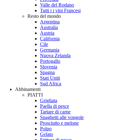
Valle del Rodano
Tutti i i vini Francesi
Resto del mondo
Argentina
Australia
Austria
California
Cile
Germania
Nuova Zelanda
Portogallo
Slovenia
Spagna
Stati Uniti
Sud Africa
Abbinamenti
PIATTI
Grigliata
Paella di pesce
Tartare di carne
Spaghetti alle vongole
Prosciutto e melone
Polpo
Gelato
Frittura di pesce