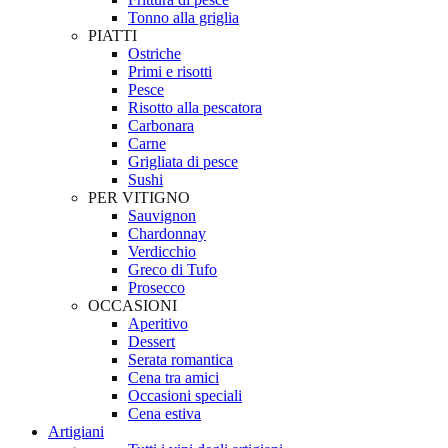
Tonno alla griglia
PIATTI
Ostriche
Primi e risotti
Pesce
Risotto alla pescatora
Carbonara
Carne
Grigliata di pesce
Sushi
PER VITIGNO
Sauvignon
Chardonnay
Verdicchio
Greco di Tufo
Prosecco
OCCASIONI
Aperitivo
Dessert
Serata romantica
Cena tra amici
Occasioni speciali
Cena estiva
Artigiani