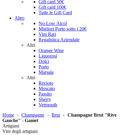
Gift card 50€
Gift card 100€
Tutte le Gift Card
Altro
No-Low Alcol
Migliori Porto sotto i 20€
Vini Rari
Regalistica Aziendale
Altri
Orange Wine
Liquorosi
Dolci
Porto
Marsala
Altri
Recioto
Moscato
Passito
Sherry
Vermouth
Home
›
Champagne
›
Brut
›
Champagne Brut "Rive
Gauche" - Gamet
Artigiani
Vini degli artigiani