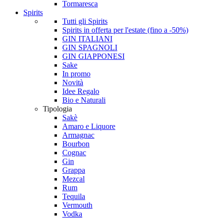
Tormaresca
Spirits
Tutti gli Spirits
Spirits in offerta per l'estate (fino a -50%)
GIN ITALIANI
GIN SPAGNOLI
GIN GIAPPONESI
Sake
In promo
Novità
Idee Regalo
Bio e Naturali
Tipologia
Sakè
Amaro e Liquore
Armagnac
Bourbon
Cognac
Gin
Grappa
Mezcal
Rum
Tequila
Vermouth
Vodka