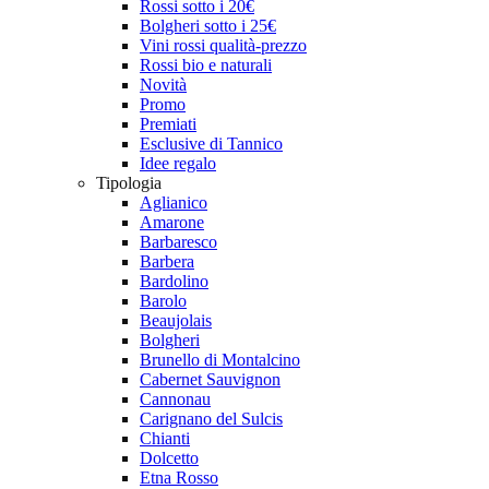
Rossi sotto i 20€
Bolgheri sotto i 25€
Vini rossi qualità-prezzo
Rossi bio e naturali
Novità
Promo
Premiati
Esclusive di Tannico
Idee regalo
Tipologia
Aglianico
Amarone
Barbaresco
Barbera
Bardolino
Barolo
Beaujolais
Bolgheri
Brunello di Montalcino
Cabernet Sauvignon
Cannonau
Carignano del Sulcis
Chianti
Dolcetto
Etna Rosso