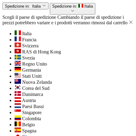
Spedizione in:
Italia
Spedizione in:
Italia
Scegli il paese di spedizione
Cambiando il paese di spedizione i
prezzi potrebbero variare e i prodotti verranno rimossi dal carrello
Italia
Francia
Svizzera
RAS di Hong Kong
Svezia
Regno Unito
Germania
Stati Uniti
Nuova Zelanda
Corea del Sud
Danimarca
Austria
Paesi Bassi
Singapore
Colombia
Belgio
Spagna