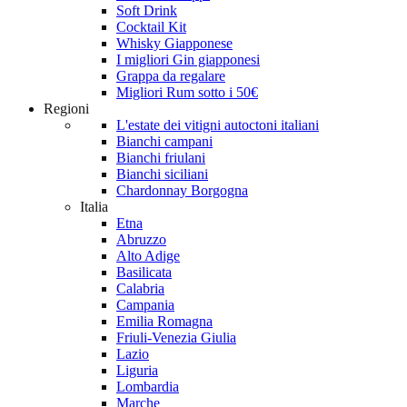
Soft Drink
Cocktail Kit
Whisky Giapponese
I migliori Gin giapponesi
Grappa da regalare
Migliori Rum sotto i 50€
Regioni
L'estate dei vitigni autoctoni italiani
Bianchi campani
Bianchi friulani
Bianchi siciliani
Chardonnay Borgogna
Italia
Etna
Abruzzo
Alto Adige
Basilicata
Calabria
Campania
Emilia Romagna
Friuli-Venezia Giulia
Lazio
Liguria
Lombardia
Marche