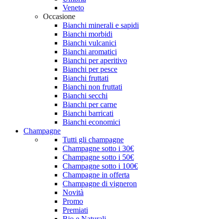
Veneto
Occasione
Bianchi minerali e sapidi
Bianchi morbidi
Bianchi vulcanici
Bianchi aromatici
Bianchi per aperitivo
Bianchi per pesce
Bianchi fruttati
Bianchi non fruttati
Bianchi secchi
Bianchi per carne
Bianchi barricati
Bianchi economici
Champagne
Tutti gli champagne
Champagne sotto i 30€
Champagne sotto i 50€
Champagne sotto i 100€
Champagne in offerta
Champagne di vigneron
Novità
Promo
Premiati
Bio e Naturali