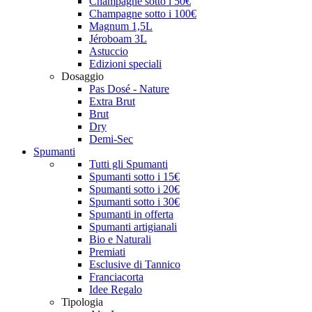
Champagne sotto i 50€
Champagne sotto i 100€
Magnum 1,5L
Jéroboam 3L
Astuccio
Edizioni speciali
Dosaggio
Pas Dosé - Nature
Extra Brut
Brut
Dry
Demi-Sec
Spumanti
Tutti gli Spumanti
Spumanti sotto i 15€
Spumanti sotto i 20€
Spumanti sotto i 30€
Spumanti in offerta
Spumanti artigianali
Bio e Naturali
Premiati
Esclusive di Tannico
Franciacorta
Idee Regalo
Tipologia