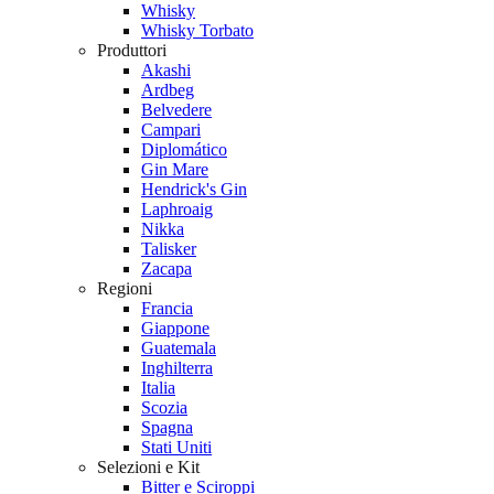
Whisky
Whisky Torbato
Produttori
Akashi
Ardbeg
Belvedere
Campari
Diplomático
Gin Mare
Hendrick's Gin
Laphroaig
Nikka
Talisker
Zacapa
Regioni
Francia
Giappone
Guatemala
Inghilterra
Italia
Scozia
Spagna
Stati Uniti
Selezioni e Kit
Bitter e Sciroppi