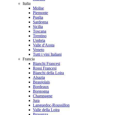
Italia
Molise
Piemonte
Puglia
Sardegna
Sicilia
Toscana
Trentino
Umbria
Valle d'Aosta
Veneto
Tutti i vini Italiani
Francia
Bianchi Francesi
Rossi Francesi
Bianchi della Loira
Alsazia
Beaujolais
Bordeaux
Borgogna
Champagne
Jura
Languedoc-Roussillon
Valle della Loira
Provenza