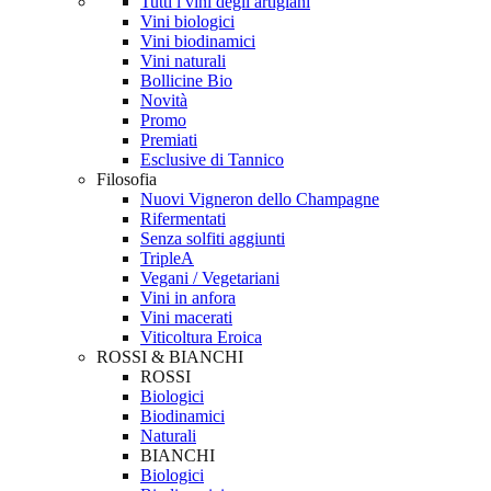
Tutti i vini degli artigiani
Vini biologici
Vini biodinamici
Vini naturali
Bollicine Bio
Novità
Promo
Premiati
Esclusive di Tannico
Filosofia
Nuovi Vigneron dello Champagne
Rifermentati
Senza solfiti aggiunti
TripleA
Vegani / Vegetariani
Vini in anfora
Vini macerati
Viticoltura Eroica
ROSSI & BIANCHI
ROSSI
Biologici
Biodinamici
Naturali
BIANCHI
Biologici