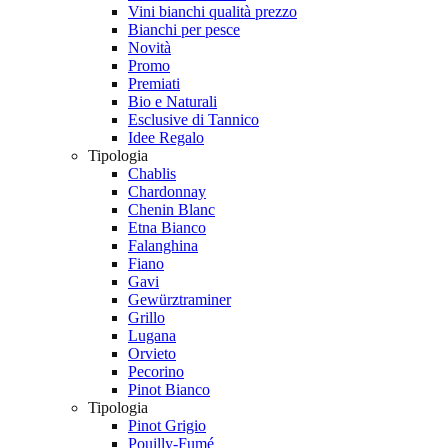
Vini bianchi qualità prezzo
Bianchi per pesce
Novità
Promo
Premiati
Bio e Naturali
Esclusive di Tannico
Idee Regalo
Tipologia
Chablis
Chardonnay
Chenin Blanc
Etna Bianco
Falanghina
Fiano
Gavi
Gewürztraminer
Grillo
Lugana
Orvieto
Pecorino
Pinot Bianco
Tipologia
Pinot Grigio
Pouilly-Fumé