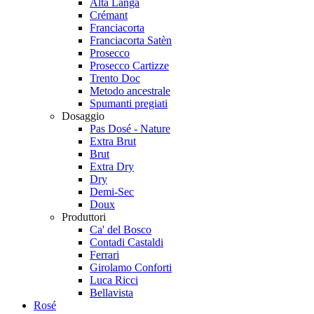
Alta Langa
Crémant
Franciacorta
Franciacorta Satèn
Prosecco
Prosecco Cartizze
Trento Doc
Metodo ancestrale
Spumanti pregiati
Dosaggio
Pas Dosé - Nature
Extra Brut
Brut
Extra Dry
Dry
Demi-Sec
Doux
Produttori
Ca' del Bosco
Contadi Castaldi
Ferrari
Girolamo Conforti
Luca Ricci
Bellavista
Rosé