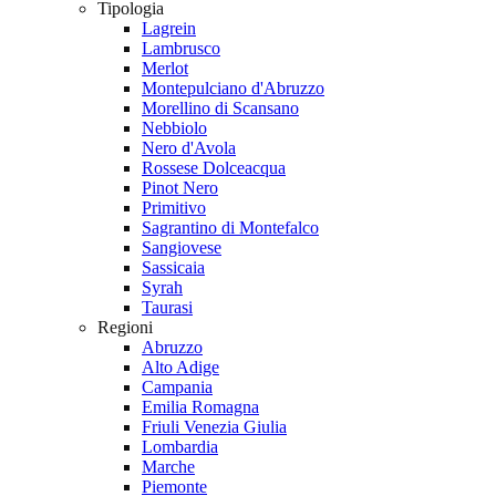
Tipologia
Lagrein
Lambrusco
Merlot
Montepulciano d'Abruzzo
Morellino di Scansano
Nebbiolo
Nero d'Avola
Rossese Dolceacqua
Pinot Nero
Primitivo
Sagrantino di Montefalco
Sangiovese
Sassicaia
Syrah
Taurasi
Regioni
Abruzzo
Alto Adige
Campania
Emilia Romagna
Friuli Venezia Giulia
Lombardia
Marche
Piemonte