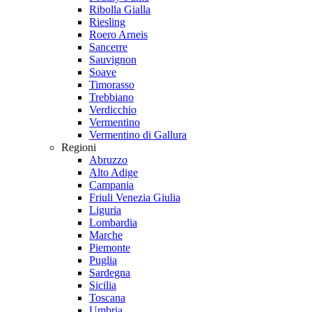
Ribolla Gialla
Riesling
Roero Arneis
Sancerre
Sauvignon
Soave
Timorasso
Trebbiano
Verdicchio
Vermentino
Vermentino di Gallura
Regioni
Abruzzo
Alto Adige
Campania
Friuli Venezia Giulia
Liguria
Lombardia
Marche
Piemonte
Puglia
Sardegna
Sicilia
Toscana
Umbria