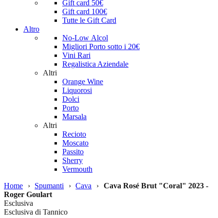
Gift card 50€
Gift card 100€
Tutte le Gift Card
Altro
No-Low Alcol
Migliori Porto sotto i 20€
Vini Rari
Regalistica Aziendale
Altri
Orange Wine
Liquorosi
Dolci
Porto
Marsala
Altri
Recioto
Moscato
Passito
Sherry
Vermouth
Home
›
Spumanti
›
Cava
›
Cava Rosé Brut "Coral" 2023 -
Roger Goulart
Esclusiva
Esclusiva di Tannico