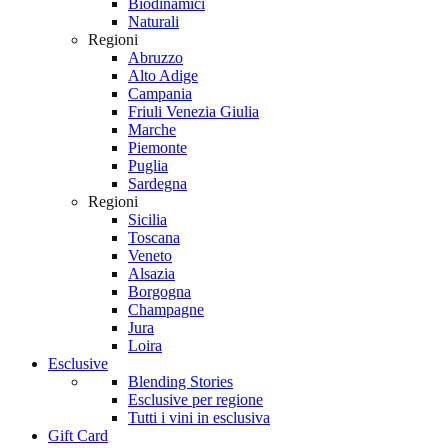
Biodinamici
Naturali
Regioni
Abruzzo
Alto Adige
Campania
Friuli Venezia Giulia
Marche
Piemonte
Puglia
Sardegna
Regioni
Sicilia
Toscana
Veneto
Alsazia
Borgogna
Champagne
Jura
Loira
Esclusive
Blending Stories
Esclusive per regione
Tutti i vini in esclusiva
Gift Card