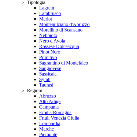
Tipologia
Lagrein
Lambrusco
Merlot
Montepulciano d'Abruzzo
Morellino di Scansano
Nebbiolo
Nero d'Avola
Rossese Dolceacqua
Pinot Nero
Primitivo
Sagrantino di Montefalco
Sangiovese
Sassicaia
Syrah
Taurasi
Regioni
Abruzzo
Alto Adige
Campania
Emilia Romagna
Friuli Venezia Giulia
Lombardia
Marche
Piemonte