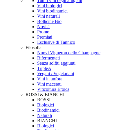
Tutti i vini degli artigiani
Vini biologici
Vini biodinamici
Vini naturali
Bollicine Bio
Novità
Promo
Premiati
Esclusive di Tannico
Filosofia
Nuovi Vigneron dello Champagne
Rifermentati
Senza solfiti aggiunti
TripleA
Vegani / Vegetariani
Vini in anfora
Vini macerati
Viticoltura Eroica
ROSSI & BIANCHI
ROSSI
Biologici
Biodinamici
Naturali
BIANCHI
Biologici