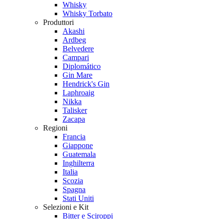
Whisky
Whisky Torbato
Produttori
Akashi
Ardbeg
Belvedere
Campari
Diplomático
Gin Mare
Hendrick's Gin
Laphroaig
Nikka
Talisker
Zacapa
Regioni
Francia
Giappone
Guatemala
Inghilterra
Italia
Scozia
Spagna
Stati Uniti
Selezioni e Kit
Bitter e Sciroppi