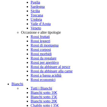
Puglia
Sardegna
Sicilia
Toscana
Umbria
Valle d'Aosta
Veneto
Occasione e altre tipologie
Rossi fruttati
Rossi leggeri
Rossi di montagna
Rossi corposi
Rossi morbidi
Rossi da regalare
Rossi per aperitivo
Rossi da abbinare al pesce
Rossi da abbinare alla carne
Rossi a bassa acidità
Rossi economici
Bianchi
Tutti i Bianchi
Bianchi sotto 10€
Bianchi sotto 15€
Bianchi sotto 20€
Chablis sotto i 35€