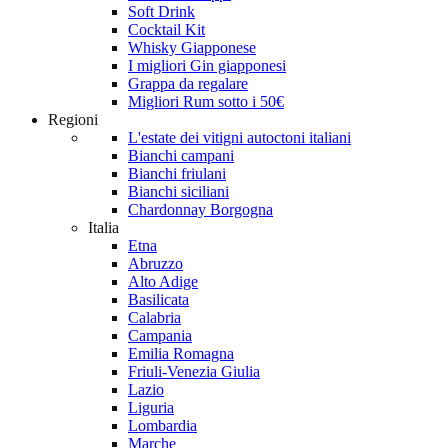
Soft Drink
Cocktail Kit
Whisky Giapponese
I migliori Gin giapponesi
Grappa da regalare
Migliori Rum sotto i 50€
Regioni
L'estate dei vitigni autoctoni italiani
Bianchi campani
Bianchi friulani
Bianchi siciliani
Chardonnay Borgogna
Italia
Etna
Abruzzo
Alto Adige
Basilicata
Calabria
Campania
Emilia Romagna
Friuli-Venezia Giulia
Lazio
Liguria
Lombardia
Marche