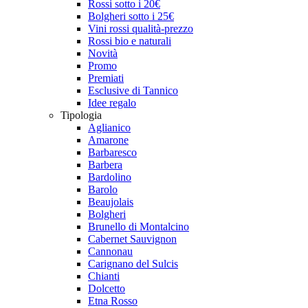
Rossi sotto i 20€
Bolgheri sotto i 25€
Vini rossi qualità-prezzo
Rossi bio e naturali
Novità
Promo
Premiati
Esclusive di Tannico
Idee regalo
Tipologia
Aglianico
Amarone
Barbaresco
Barbera
Bardolino
Barolo
Beaujolais
Bolgheri
Brunello di Montalcino
Cabernet Sauvignon
Cannonau
Carignano del Sulcis
Chianti
Dolcetto
Etna Rosso