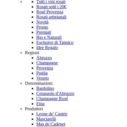
Tutti i vini rosati
Rosati sotti i 20€
Rosé Provenza
Rosati artigianali
Novità
Promo
Premiati
Bio e Naturali
Esclusive di Tannico
Idee Regalo
Regioni
Abruzzo
Champagne
Provenza
Puglia
Veneto
Denominazioni
Bardolino
Cerasuolo d'Abruzzo
Champagne Rosé
Etna
Produttori
Leone de' Castris
Masciarelli
Mas de Cadenet