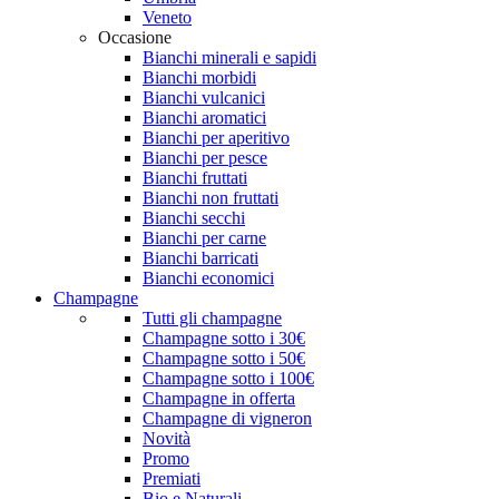
Veneto
Occasione
Bianchi minerali e sapidi
Bianchi morbidi
Bianchi vulcanici
Bianchi aromatici
Bianchi per aperitivo
Bianchi per pesce
Bianchi fruttati
Bianchi non fruttati
Bianchi secchi
Bianchi per carne
Bianchi barricati
Bianchi economici
Champagne
Tutti gli champagne
Champagne sotto i 30€
Champagne sotto i 50€
Champagne sotto i 100€
Champagne in offerta
Champagne di vigneron
Novità
Promo
Premiati
Bio e Naturali