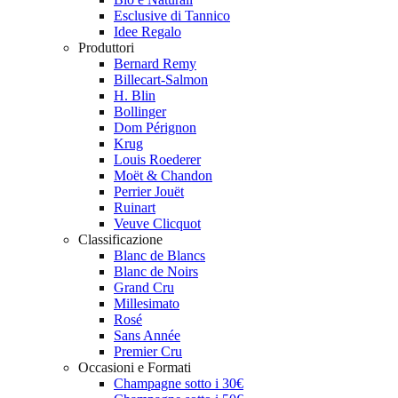
Esclusive di Tannico
Idee Regalo
Produttori
Bernard Remy
Billecart-Salmon
H. Blin
Bollinger
Dom Pérignon
Krug
Louis Roederer
Moët & Chandon
Perrier Jouët
Ruinart
Veuve Clicquot
Classificazione
Blanc de Blancs
Blanc de Noirs
Grand Cru
Millesimato
Rosé
Sans Année
Premier Cru
Occasioni e Formati
Champagne sotto i 30€