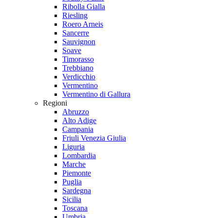
Ribolla Gialla
Riesling
Roero Arneis
Sancerre
Sauvignon
Soave
Timorasso
Trebbiano
Verdicchio
Vermentino
Vermentino di Gallura
Regioni
Abruzzo
Alto Adige
Campania
Friuli Venezia Giulia
Liguria
Lombardia
Marche
Piemonte
Puglia
Sardegna
Sicilia
Toscana
Umbria