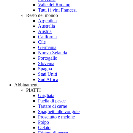
Valle del Rodano
Tutti i i vini Francesi
Resto del mondo
Argentina
Australia
Austria
California
Cile
Germania
Nuova Zelanda
Portogallo
Slovenia
Spagna
Stati Uniti
Sud Africa
Abbinamenti
PIATTI
Grigliata
Paella di pesce
Tartare di carne
Spaghetti alle vongole
Prosciutto e melone
Polpo
Gelato
Frittura di pesce