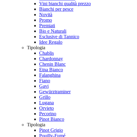
Vini bianchi qualità prezzo
Bianchi per pesce
Novità
Promo
Premiati
Bio e Naturali
Esclusive di Tannico
Idee Regalo
Tipologia
Chablis
Chardonnay
Chenin Blanc
Etna Bianco
Falanghina
Fiano
Gavi
Gewürztraminer
Grillo
Lugana
Orvieto
Pecorino
Pinot Bianco
Tipologia
Pinot Grigio
Pouilly-Fumé