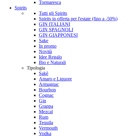
Tormaresca
Spirits
Tutti gli Spirits
Spirits in offerta per l'estate (fino a -50%)
GIN ITALIANI
GIN SPAGNOLI
GIN GIAPPONESI
Sake
In promo
Novità
Idee Regalo
Bio e Naturali
Tipologia
Sakè
Amaro e Liquore
Armagnac
Bourbon
Cognac
Gin
Grappa
Mezcal
Rum
Tequila
Vermouth
Vodka