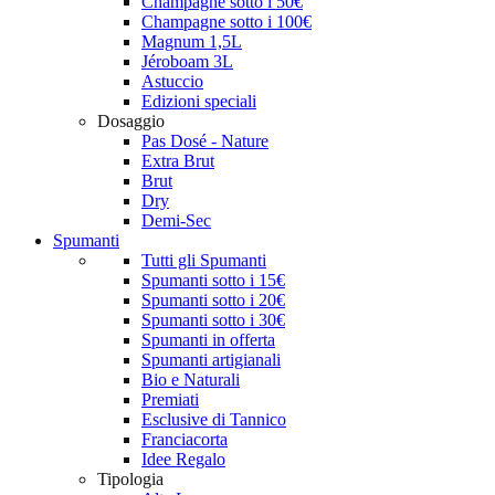
Champagne sotto i 50€
Champagne sotto i 100€
Magnum 1,5L
Jéroboam 3L
Astuccio
Edizioni speciali
Dosaggio
Pas Dosé - Nature
Extra Brut
Brut
Dry
Demi-Sec
Spumanti
Tutti gli Spumanti
Spumanti sotto i 15€
Spumanti sotto i 20€
Spumanti sotto i 30€
Spumanti in offerta
Spumanti artigianali
Bio e Naturali
Premiati
Esclusive di Tannico
Franciacorta
Idee Regalo
Tipologia