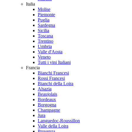
Italia
Molise
Piemonte
Puglia
Sardegna
Sicilia
Toscana
Trentino
Umbria
Valle d'Aosta
Veneto
Tutti i vini Italiani
Francia
Bianchi Francesi
Rossi Francesi
Bianchi della Loira
Alsazia
Beaujolais
Bordeaux
Borgogna
Champagne
Jura
Languedoc-Roussillon
Valle della Loira
Provenza