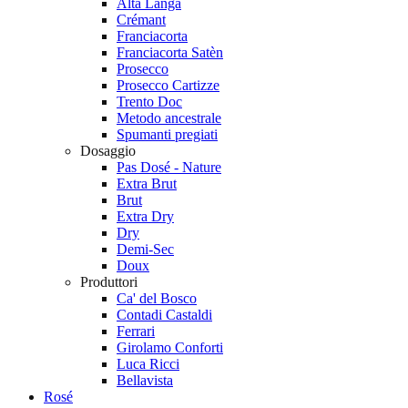
Alta Langa
Crémant
Franciacorta
Franciacorta Satèn
Prosecco
Prosecco Cartizze
Trento Doc
Metodo ancestrale
Spumanti pregiati
Dosaggio
Pas Dosé - Nature
Extra Brut
Brut
Extra Dry
Dry
Demi-Sec
Doux
Produttori
Ca' del Bosco
Contadi Castaldi
Ferrari
Girolamo Conforti
Luca Ricci
Bellavista
Rosé