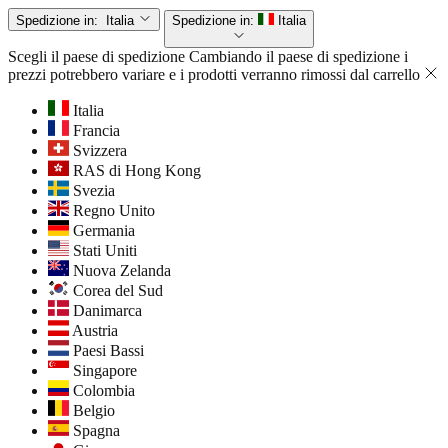
Spedizione in:
Italia
Spedizione in:
Italia
Scegli il paese di spedizione
Cambiando il paese di spedizione i
prezzi potrebbero variare e i prodotti verranno rimossi dal carrello
Italia
Francia
Svizzera
RAS di Hong Kong
Svezia
Regno Unito
Germania
Stati Uniti
Nuova Zelanda
Corea del Sud
Danimarca
Austria
Paesi Bassi
Singapore
Colombia
Belgio
Spagna