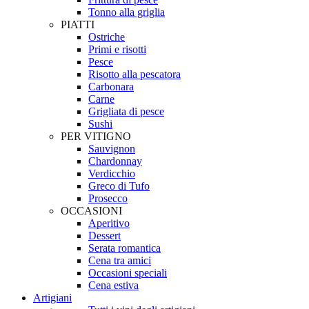
Tonno alla griglia
PIATTI
Ostriche
Primi e risotti
Pesce
Risotto alla pescatora
Carbonara
Carne
Grigliata di pesce
Sushi
PER VITIGNO
Sauvignon
Chardonnay
Verdicchio
Greco di Tufo
Prosecco
OCCASIONI
Aperitivo
Dessert
Serata romantica
Cena tra amici
Occasioni speciali
Cena estiva
Artigiani