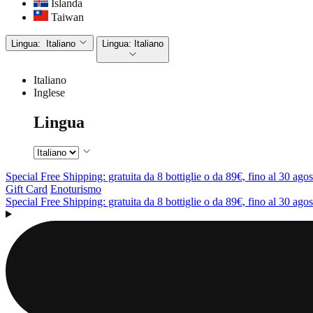
Islanda
Taiwan
Lingua:
Italiano
Lingua:
Italiano
Italiano
Inglese
Lingua
Special Free Shipping: gratuita da 8 bottiglie o da 89€, fino al 30 agos
Gift Card
Enoturismo
Special Free Shipping: gratuita da 8 bottiglie o da 89€, fino al 30 agos