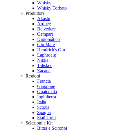
Whisky
Whisky Torbato
Produttori
Akashi
Ardbeg
Belvedere
Campari
Diplomático
Gin Mare
Hendrick's Gin
Laphroaig
Nikka
Talisker
Zacapa
Regioni
Francia
Giappone
Guatemala
Inghilterra
Italia
Scozia
Spagna
Stati Uniti
Selezioni e Kit
Bitter e Sciroppi