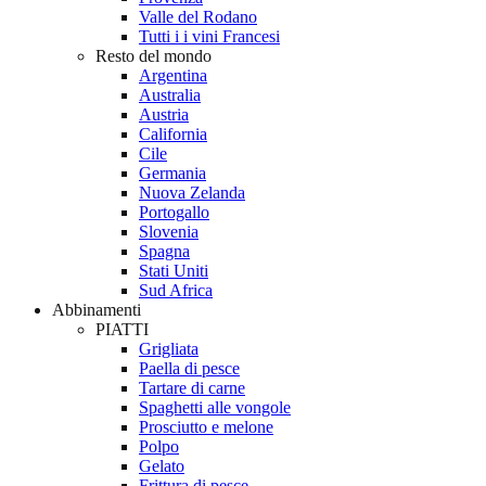
Valle del Rodano
Tutti i i vini Francesi
Resto del mondo
Argentina
Australia
Austria
California
Cile
Germania
Nuova Zelanda
Portogallo
Slovenia
Spagna
Stati Uniti
Sud Africa
Abbinamenti
PIATTI
Grigliata
Paella di pesce
Tartare di carne
Spaghetti alle vongole
Prosciutto e melone
Polpo
Gelato
Frittura di pesce