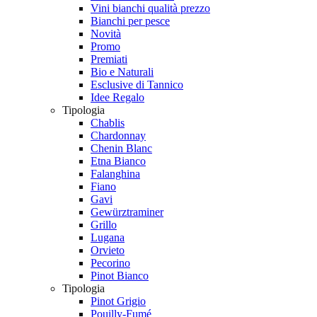
Vini bianchi qualità prezzo
Bianchi per pesce
Novità
Promo
Premiati
Bio e Naturali
Esclusive di Tannico
Idee Regalo
Tipologia
Chablis
Chardonnay
Chenin Blanc
Etna Bianco
Falanghina
Fiano
Gavi
Gewürztraminer
Grillo
Lugana
Orvieto
Pecorino
Pinot Bianco
Tipologia
Pinot Grigio
Pouilly-Fumé