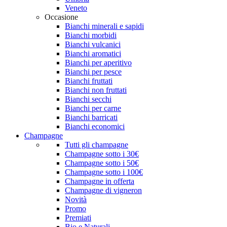
Veneto
Occasione
Bianchi minerali e sapidi
Bianchi morbidi
Bianchi vulcanici
Bianchi aromatici
Bianchi per aperitivo
Bianchi per pesce
Bianchi fruttati
Bianchi non fruttati
Bianchi secchi
Bianchi per carne
Bianchi barricati
Bianchi economici
Champagne
Tutti gli champagne
Champagne sotto i 30€
Champagne sotto i 50€
Champagne sotto i 100€
Champagne in offerta
Champagne di vigneron
Novità
Promo
Premiati
Bio e Naturali