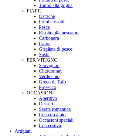
Tonno alla griglia
PIATTI
Ostriche
Primi e risotti
Pesce
Risotto alla pescatora
Carbonara
Carne
Grigliata di pesce
Sushi
PER VITIGNO
Sauvignon
Chardonnay
Verdicchio
Greco di Tufo
Prosecco
OCCASIONI
Aperitivo
Dessert
Serata romantica
Cena tra amici
Occasioni speciali
Cena estiva
Artigiani