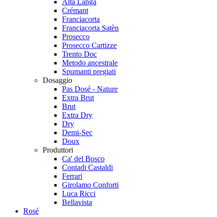
Alta Langa
Crémant
Franciacorta
Franciacorta Satèn
Prosecco
Prosecco Cartizze
Trento Doc
Metodo ancestrale
Spumanti pregiati
Dosaggio
Pas Dosé - Nature
Extra Brut
Brut
Extra Dry
Dry
Demi-Sec
Doux
Produttori
Ca' del Bosco
Contadi Castaldi
Ferrari
Girolamo Conforti
Luca Ricci
Bellavista
Rosé