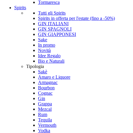
Tormaresca
Spirits
Tutti gli Spirits
Spirits in offerta per l'estate (fino a -50%)
GIN ITALIANI
GIN SPAGNOLI
GIN GIAPPONESI
Sake
In promo
Novità
Idee Regalo
Bio e Naturali
Tipologia
Sakè
Amaro e Liquore
Armagnac
Bourbon
Cognac
Gin
Grappa
Mezcal
Rum
Tequila
Vermouth
Vodka