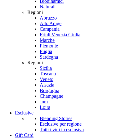
Biodinamici
Naturali
Regioni
Abruzzo
Alto Adige
Campania
Friuli Venezia Giulia
Marche
Piemonte
Puglia
Sardegna
Regioni
Sicilia
Toscana
Veneto
Alsazia
Borgogna
Champagne
Jura
Loira
Esclusive
Blending Stories
Esclusive per regione
Tutti i vini in esclusiva
Gift Card