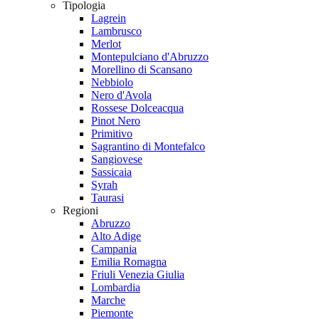
Tipologia
Lagrein
Lambrusco
Merlot
Montepulciano d'Abruzzo
Morellino di Scansano
Nebbiolo
Nero d'Avola
Rossese Dolceacqua
Pinot Nero
Primitivo
Sagrantino di Montefalco
Sangiovese
Sassicaia
Syrah
Taurasi
Regioni
Abruzzo
Alto Adige
Campania
Emilia Romagna
Friuli Venezia Giulia
Lombardia
Marche
Piemonte