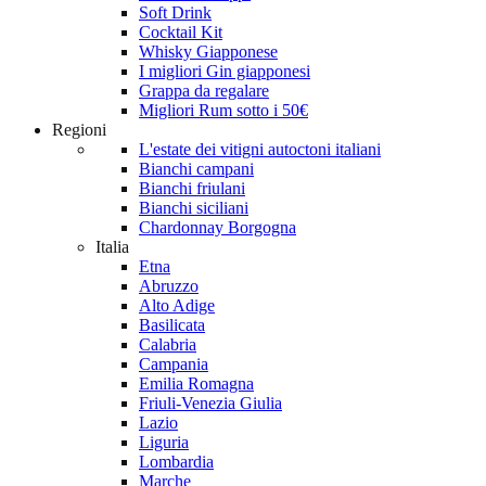
Soft Drink
Cocktail Kit
Whisky Giapponese
I migliori Gin giapponesi
Grappa da regalare
Migliori Rum sotto i 50€
Regioni
L'estate dei vitigni autoctoni italiani
Bianchi campani
Bianchi friulani
Bianchi siciliani
Chardonnay Borgogna
Italia
Etna
Abruzzo
Alto Adige
Basilicata
Calabria
Campania
Emilia Romagna
Friuli-Venezia Giulia
Lazio
Liguria
Lombardia
Marche