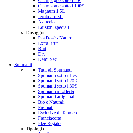
Champagne sotto i 50€
Champagne sotto i 100€
Magnum 1,5L
Jéroboam 3L
Astuccio
Edizioni speciali
Dosaggio
Pas Dosé - Nature
Extra Brut
Brut
Dry
Demi-Sec
Spumanti
Tutti gli Spumanti
Spumanti sotto i 15€
Spumanti sotto i 20€
Spumanti sotto i 30€
Spumanti in offerta
Spumanti artigianali
Bio e Naturali
Premiati
Esclusive di Tannico
Franciacorta
Idee Regalo
Tipologia