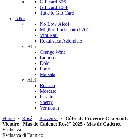
Gift card 50€
Gift card 100€
Tutte le Gift Card
Altro
No-Low Alcol
Migliori Porto sotto i 20€
Vini Rari
Regalistica Aziendale
Altri
Orange Wine
Liquorosi
Dolci
Porto
Marsala
Altri
Recioto
Moscato
Passito
Sherry
Vermouth
Home
›
Rosé
›
Provenza
›
Côtes de Provence Cru Sainte
Victoire "Mas de Cadenet Rosè" 2025 - Mas de Cadenet
Esclusiva
Esclusiva di Tannico