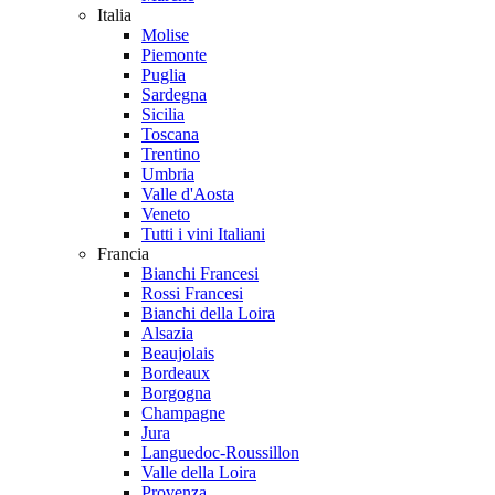
Italia
Molise
Piemonte
Puglia
Sardegna
Sicilia
Toscana
Trentino
Umbria
Valle d'Aosta
Veneto
Tutti i vini Italiani
Francia
Bianchi Francesi
Rossi Francesi
Bianchi della Loira
Alsazia
Beaujolais
Bordeaux
Borgogna
Champagne
Jura
Languedoc-Roussillon
Valle della Loira
Provenza