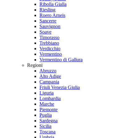
Ribolla Gialla
Riesling
Roero Arneis
Sancerre
Sauvignon
Soave
Timorasso
Trebbiano
Verdicchio
Vermentino
Vermentino di Gallura
Regioni
Abruzzo
Alto Adige
Campania
Friuli Venezia Giulia
Liguria
Lombardia
Marche
Piemonte
Puglia
Sardegna
Sicilia
Toscana
Umbria