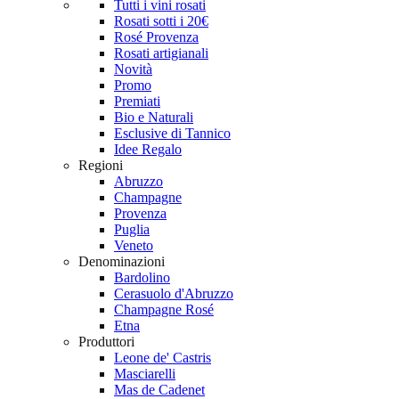
Tutti i vini rosati
Rosati sotti i 20€
Rosé Provenza
Rosati artigianali
Novità
Promo
Premiati
Bio e Naturali
Esclusive di Tannico
Idee Regalo
Regioni
Abruzzo
Champagne
Provenza
Puglia
Veneto
Denominazioni
Bardolino
Cerasuolo d'Abruzzo
Champagne Rosé
Etna
Produttori
Leone de' Castris
Masciarelli
Mas de Cadenet