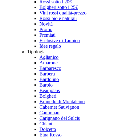
Rossi sotto i 20€
Bolgheri sotto i 25€
Vini rossi qualità-prezzo
Rossi bio e naturali
Novità
Promo
Premiati
Esclusive di Tannico
Idee regalo
Tipologia
Aglianico
Amarone
Barbaresco
Barbera
Bardolino
Barolo
Beaujolais
Bolgheri
Brunello di Montalcino
Cabernet Sauvignon
Cannonau
Carignano del Sulcis
Chianti
Dolcetto
Etna Rosso