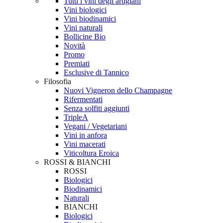
Tutti i vini degli artigiani
Vini biologici
Vini biodinamici
Vini naturali
Bollicine Bio
Novità
Promo
Premiati
Esclusive di Tannico
Filosofia
Nuovi Vigneron dello Champagne
Rifermentati
Senza solfiti aggiunti
TripleA
Vegani / Vegetariani
Vini in anfora
Vini macerati
Viticoltura Eroica
ROSSI & BIANCHI
ROSSI
Biologici
Biodinamici
Naturali
BIANCHI
Biologici