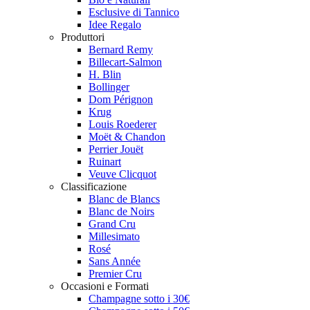
Esclusive di Tannico
Idee Regalo
Produttori
Bernard Remy
Billecart-Salmon
H. Blin
Bollinger
Dom Pérignon
Krug
Louis Roederer
Moët & Chandon
Perrier Jouët
Ruinart
Veuve Clicquot
Classificazione
Blanc de Blancs
Blanc de Noirs
Grand Cru
Millesimato
Rosé
Sans Année
Premier Cru
Occasioni e Formati
Champagne sotto i 30€