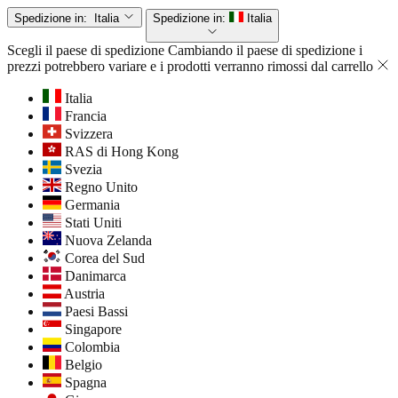
Spedizione in:
Italia
Spedizione in:
Italia
Scegli il paese di spedizione
Cambiando il paese di spedizione i
prezzi potrebbero variare e i prodotti verranno rimossi dal carrello
Italia
Francia
Svizzera
RAS di Hong Kong
Svezia
Regno Unito
Germania
Stati Uniti
Nuova Zelanda
Corea del Sud
Danimarca
Austria
Paesi Bassi
Singapore
Colombia
Belgio
Spagna