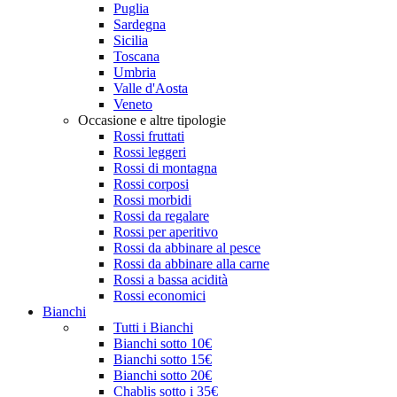
Puglia
Sardegna
Sicilia
Toscana
Umbria
Valle d'Aosta
Veneto
Occasione e altre tipologie
Rossi fruttati
Rossi leggeri
Rossi di montagna
Rossi corposi
Rossi morbidi
Rossi da regalare
Rossi per aperitivo
Rossi da abbinare al pesce
Rossi da abbinare alla carne
Rossi a bassa acidità
Rossi economici
Bianchi
Tutti i Bianchi
Bianchi sotto 10€
Bianchi sotto 15€
Bianchi sotto 20€
Chablis sotto i 35€